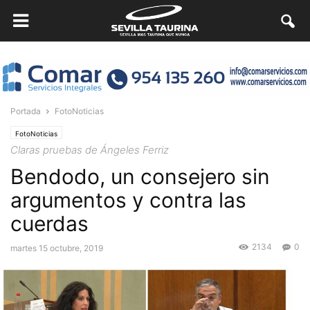
Portada
FotoNoticias
FotoNoticias
Claras pruebas de Ángeles Ferriz
Bendodo, un consejero sin
argumentos y contra las
cuerdas
2134
0
martes 15 octubre, 2019