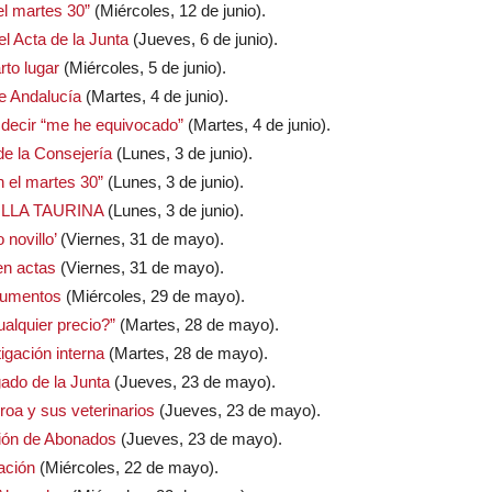
el martes 30”
(Miércoles, 12 de junio).
l Acta de la Junta
(Jueves, 6 de junio).
rto lugar
(Miércoles, 5 de junio).
e Andalucía
(Martes, 4 de junio).
decir “me he equivocado”
(Martes, 4 de junio).
 de la Consejería
(Lunes, 3 de junio).
n el martes 30”
(Lunes, 3 de junio).
EVILLA TAURINA
(Lunes, 3 de junio).
 novillo’
(Viernes, 31 de mayo).
en actas
(Viernes, 31 de mayo).
ocumentos
(Miércoles, 29 de mayo).
alquier precio?”
(Martes, 28 de mayo).
tigación interna
(Martes, 28 de mayo).
gado de la Junta
(Jueves, 23 de mayo).
oa y sus veterinarios
(Jueves, 23 de mayo).
nión de Abonados
(Jueves, 23 de mayo).
ación
(Miércoles, 22 de mayo).