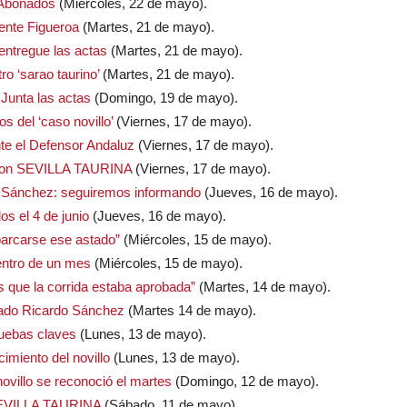
 Abonados
(Miércoles, 22 de mayo).
dente Figueroa
(Martes, 21 de mayo).
entregue las actas
(Martes, 21 de mayo).
o ‘sarao taurino’
(Martes, 21 de mayo).
 Junta las actas
(Domingo, 19 de mayo).
s del ‘caso novillo’
(Viernes, 17 de mayo).
e el Defensor Andaluz
(Viernes, 17 de mayo).
es con SEVILLA TAURINA
(Viernes, 17 de mayo).
o Sánchez: seguiremos informando
(Jueves, 16 de mayo).
os el 4 de junio
(Jueves, 16 de mayo).
arcarse ese astado”
(Miércoles, 15 de mayo).
entro de un mes
(Miércoles, 15 de mayo).
s que la corrida estaba aprobada”
(Martes, 14 de mayo).
gado Ricardo Sánchez
(Martes 14 de mayo).
ruebas claves
(Lunes, 13 de mayo).
miento del novillo
(Lunes, 13 de mayo).
ovillo se reconoció el martes
(Domingo, 12 de mayo).
a SEVILLA TAURINA
(Sábado, 11 de mayo).