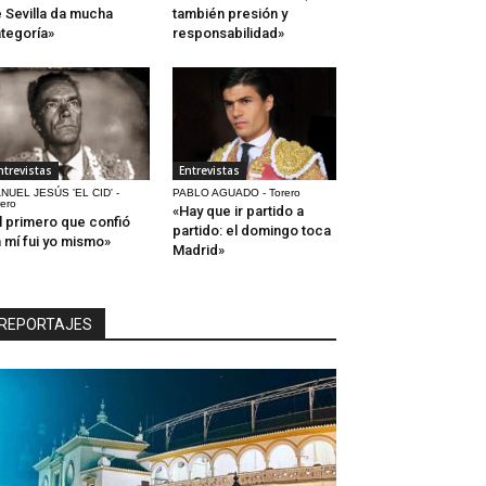
 Sevilla da mucha
también presión y
tegoría»
responsabilidad»
ntrevistas
Entrevistas
NUEL JESÚS 'EL CID' -
PABLO AGUADO - Torero
rero
«Hay que ir partido a
l primero que confió
partido: el domingo toca
 mí fui yo mismo»
Madrid»
REPORTAJES