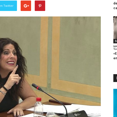
de
en Twitter
ca
E
MA
To
«E
en