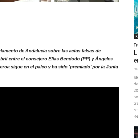
R
Fr
lamento de Andalucía sobre las actas falsas de
L
bril entre el consejero Elías Bendodo (PP) y Ángeles
e
roa sigue en el palco y ha sido ‘premiado’ por la Junta
ma
SE
de
20
so
tr
re
Re