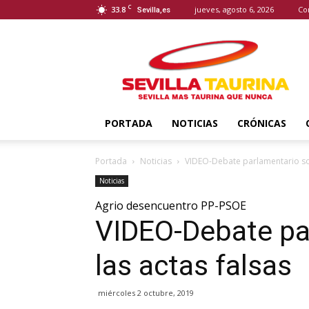
C
33.8
jueves, agosto 6, 2026
Co
Sevilla,es
Sevilla
Taurina
PORTADA
NOTICIAS
CRÓNICAS
Portada
Noticias
VIDEO-Debate parlamentario sob
Noticias
Agrio desencuentro PP-PSOE
VIDEO-Debate pa
las actas falsas
miércoles 2 octubre, 2019