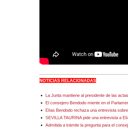
NOTICIAS RELACIONADAS
La Junta mantiene al presidente de las actas
El consejero Bendodo miente en el Parlame
Elías Bendodo rechaza una entrevista sobre 
SEVILLA TAURINA pide una entrevista a El
Admitida a trámite la pregunta para el cons