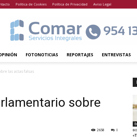
ntacto
Política de Cookies
Política de Privacidad
Aviso Legal
OPINIÓN
FOTONOTICIAS
REPORTAJES
ENTREVISTAS
re las actas falsas
rlamentario sobre
E
2658
0
BO
«T