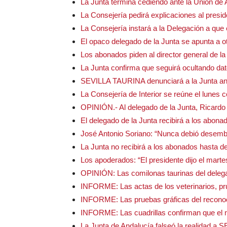
La Junta termina cediendo ante la Unión de
La Consejería pedirá explicaciones al presi
La Consejería instará a la Delegación a que 
El opaco delegado de la Junta se apunta a otr
Los abonados piden al director general de la
La Junta confirma que seguirá ocultando dato
SEVILLA TAURINA denunciará a la Junta ant
La Consejería de Interior se reúne el lun
OPINIÓN.- Al delegado de la Junta, Ricard
El delegado de la Junta recibirá a los abonad
José Antonio Soriano: “Nunca debió desemb
La Junta no recibirá a los abonados hasta d
Los apoderados: “El presidente dijo el marte
OPINIÓN: Las comilonas taurinas del dele
INFORME: Las actas de los veterinarios, p
INFORME: Las pruebas gráficas del reconoci
INFORME: Las cuadrillas confirman que el n
La Junta de Andalucía falseó la realidad 