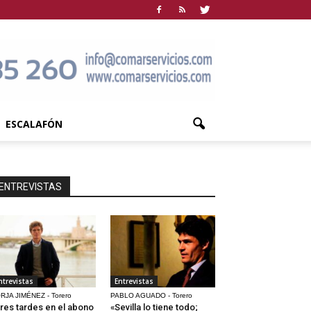
ESCALAFÓN
ENTREVISTAS
ntrevistas
Entrevistas
RJA JIMÉNEZ - Torero
PABLO AGUADO - Torero
res tardes en el abono
«Sevilla lo tiene todo;