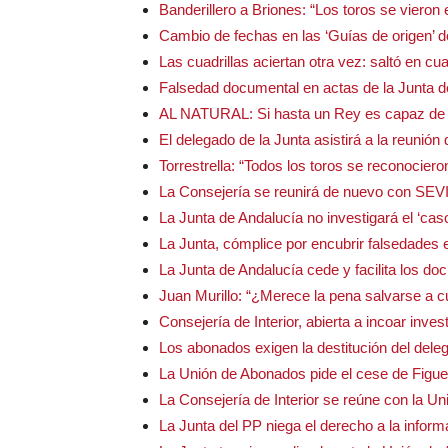
Banderillero a Briones: “Los toros se vieron 
Cambio de fechas en las ‘Guías de origen’ de
Las cuadrillas aciertan otra vez: saltó en cua
Falsedad documental en actas de la Junta d
AL NATURAL: Si hasta un Rey es capaz de 
El delegado de la Junta asistirá a la reunión
Torrestrella: “Todos los toros se reconociero
La Consejería se reunirá de nuevo con S
La Junta de Andalucía no investigará el ‘caso
La Junta, cómplice por encubrir falsedades 
La Junta de Andalucía cede y facilita los d
Juan Murillo: “¿Merece la pena salvarse a cu
Consejería de Interior, abierta a incoar inves
Los abonados exigen la destitución del dele
La Unión de Abonados pide el cese de Figuer
La Consejería de Interior se reúne con la U
La Junta del PP niega el derecho a la inform