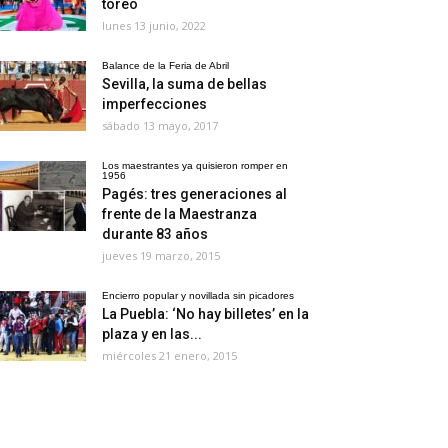
toreo
lunes 13 junio, 2022
Balance de la Feria de Abril
Sevilla, la suma de bellas
imperfecciones
sábado 13 mayo, 2017
Los maestrantes ya quisieron romper en
1956
Pagés: tres generaciones al
frente de la Maestranza
durante 83 años
jueves 19 marzo, 2015
Encierro popular y novillada sin picadores
La Puebla: ‘No hay billetes’ en la
plaza y en las...
miércoles 21 enero, 2015