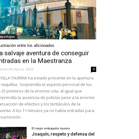
eportajes
ustración entre los aficionados
a salvaje aventura de conseguir
ntradas en la Maestranza
rtes 24 marzo, 2026
0
VILLA TAURINA ha estado presente en la apertura
 taquillas. Sorprendía el aspecto personal de los
-25 primeros de la enorme cola, al igual que
rprendía la ausencia de policías pese a la enorme
ansacción de efectivo y los tentáculos de la
venta. A los 11 minutos ya no había entradas para
surrección.
El mejor embajador taurino
Joaquín, respeto y defensa del