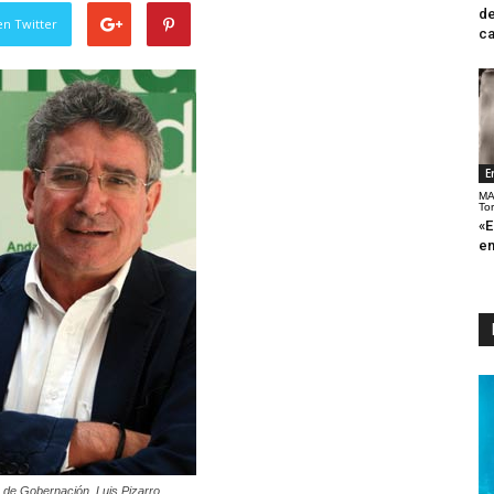
de
en Twitter
ca
E
MA
To
«E
en
o de Gobernación, Luis Pizarro.