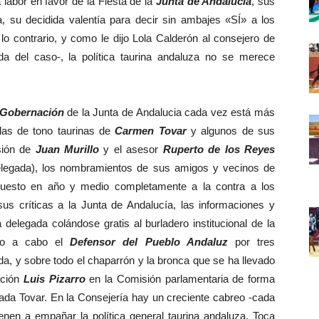
labor en favor de la Fiesta de la
Junta de Andalucía
, sus
ta, su decidida valentía para decir sin ambajes «SÍ» a los
 lo contrario, y como le dijo Lola Calderón al consejero de
da del caso-, la política taurina andaluza no se merece
 Gobernación
de la Junta de Andalucia cada vez está más
das de tono taurinas de
Carmen Tovar
y algunos de sus
sión de
Juan Murillo
y el asesor
Ruperto de los Reyes
elegada), los nombramientos de sus amigos y vecinos de
 puesto en año y medio completamente a la contra a los
s críticas a la Junta de Andalucía, las informaciones y
 delegada colándose gratis al burladero institucional de la
ando a cabo el
Defensor del Pueblo Andaluz
por tres
da, y sobre todo el chaparrón y la bronca que se ha llevado
ación
Luis Pizarro
en la Comisión parlamentaria de forma
gada Tovar. En la Consejería hay un creciente cabreo -cada
enen a empañar la política general taurina andaluza. Toca