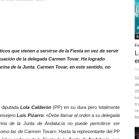
R
Fr
cos que vienen a servirse de la Fiesta en vez de servir
L
ctuación de la delegada Carmen Tovar. Ha logrado
e
rina de la Junta. Carmen Tovar, en este sentido, no
ma
SE
de
20
so
tr
 diputada
Lola Calderón
(PP) en su dura pero totalmente
re
consejero
Luis Pizarro
:
«Debe llamar al orden a su delegada
Re
rina de la Junta de Andalucía no puede permitirse ser
como las de Carmen Tovar»
. Hasta la representante del PP