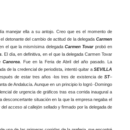
ía manejar ella a su antojo. Creo que es el momento de
 el detonante del cambio de actitud de la delegada
Carmen
a en el que la mismísima delegada
Carmen Tovar
probó en
s
. El día, en definitiva, en el que la delegada Carmen Tovar
te
Canorea
. Fue en la Feria de Abril del año pasado. La
 de la credencial de periodista, intentó quitar a
SEVILLA
después de estar tres años -los tres de existencia de
ST
–
Junta de Andalucía. Aunque en un principio lo logró -Domingo
encial de urgencia de gráficos tras esa corrida inaugural a
a desconcertante situación en la que la empresa negaba el
del acceso al callejón sellado y firmado por la delegada de
e una de las primeras corridas de la preferia, me encontré