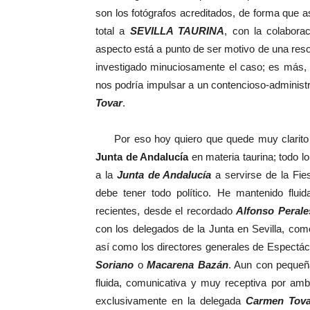
son los fotógrafos acreditados, de forma que as
total a
SEVILLA TAURINA
, con la colabora
aspecto está a punto de ser motivo de una reso
investigado minuciosamente el caso; es más, s
nos podría impulsar a un contencioso-administ
Tovar
.
Por eso hoy quiero que quede muy clarito que
Junta de Andalucía
en materia taurina; todo l
a la
Junta de Andalucía
a servirse de la Fies
debe tener todo político. He mantenido flui
recientes, desde el recordado
Alfonso Perale
con los delegados de la Junta en Sevilla, co
así como los directores generales de Espectá
Soriano
o
Macarena Bazán
. Aun con pequeña
fluida, comunicativa y muy receptiva por amb
exclusivamente en la delegada
Carmen Tova