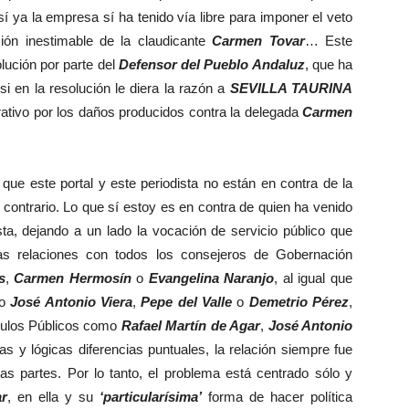
í ya la empresa sí ha tenido vía libre para imponer el veto
ción inestimable de la claudicante
Carmen Tovar
… Este
lución por parte del
Defensor del Pueblo Andaluz
, que ha
i en la resolución le diera la razón a
SEVILLA TAURINA
rativo por los daños producidos contra la delegada
Carmen
 este portal y este periodista no están en contra de la
o contrario. Lo que sí estoy es en contra de quien ha venido
ta, dejando a un lado la vocación de servicio público que
das relaciones con todos los consejeros de Gobernación
s
,
Carmen Hermosín
o
Evangelina Naranjo
, al igual que
mo
José Antonio Viera
,
Pepe del Valle
o
Demetrio Pérez
,
culos Públicos como
Rafael Martín de Agar
,
José Antonio
s y lógicas diferencias puntuales, la relación siempre fue
as partes. Por lo tanto, el problema está centrado sólo y
r
, en ella y su
‘particularísima’
forma de hacer política