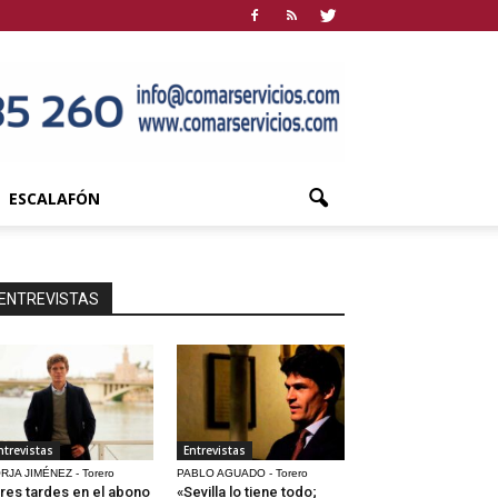
ESCALAFÓN
ENTREVISTAS
ntrevistas
Entrevistas
RJA JIMÉNEZ - Torero
PABLO AGUADO - Torero
res tardes en el abono
«Sevilla lo tiene todo;