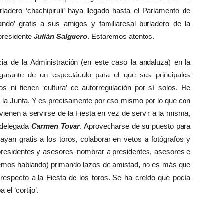
adero ‘chachipiruli’ haya llegado hasta el Parlamento de
ndo’ gratis a sus amigos y familiaresal burladero de la
presidente
Julián Salguero
. Estaremos atentos.
de la Administración (en este caso la andaluza) en la
garante de un espectáculo para el que sus principales
s ni tienen ‘cultura’ de autorregulación por sí solos. He
de la Junta. Y es precisamente por eso mismo por lo que con
ienen a servirse de la Fiesta en vez de servir a la misma,
a delegada
Carmen Tovar
. Aprovecharse de su puesto para
ayan gratis a los toros, colaborar en vetos a fotógrafos y
 presidentes y asesores, nombrar a presidentes, asesores e
uiremos hablando) primando lazos de amistad, no es más que
respecto a la Fiesta de los toros. Se ha creído que podía
el ‘cortijo’.