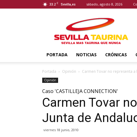
C
33.2
sábado, agosto 8, 2026
Co
Sevilla,es
Sevilla
Taurina
PORTADA
NOTICIAS
CRÓNICAS
Portada
Opinión
Carmen Tovar no representa a l
Opinión
Caso 'CASTILLEJA CONNECTION'
Carmen Tovar no 
Junta de Andalu
viernes 18 junio, 2010