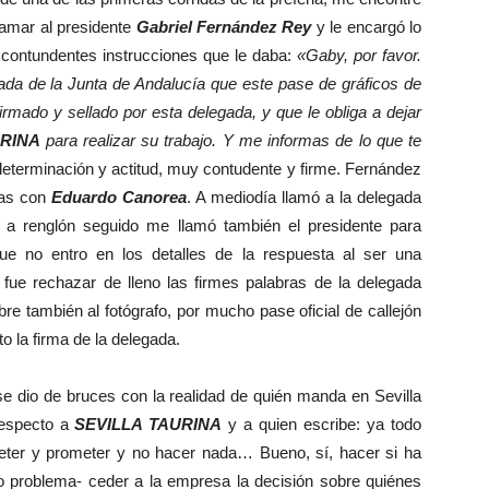
lamar al presidente
Gabriel Fernández Rey
y le encargó lo
y contundentes instrucciones que le daba:
«Gaby, por favor.
gada de la Junta de Andalucía que este pase de gráficos de
irmado y sellado por esta delegada, y que le obliga a dejar
URINA
para realizar su trabajo. Y me informas de lo que te
eterminación y actitud, muy contudente y firme. Fernández
las con
Eduardo Canorea
. A mediodía llamó a la delegada
 y a renglón seguido me llamó también el presidente para
e no entro en los detalles de la respuesta al ser una
 fue rechazar de lleno las firmes palabras de la delegada
e también al fotógrafo, por mucho pase oficial de callejón
o la firma de la delegada.
io de bruces con la realidad de quién manda en Sevilla
respecto a
SEVILLA TAURINA
y a quien escribe: ya todo
meter y prometer y no hacer nada… Bueno, sí, hacer si ha
mo problema- ceder a la empresa la decisión sobre quiénes