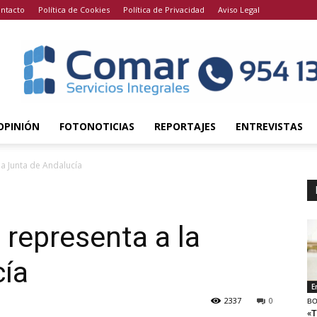
ntacto
Política de Cookies
Política de Privacidad
Aviso Legal
OPINIÓN
FOTONOTICIAS
REPORTAJES
ENTREVISTAS
a Junta de Andalucía
representa a la
cía
E
2337
0
BO
«T