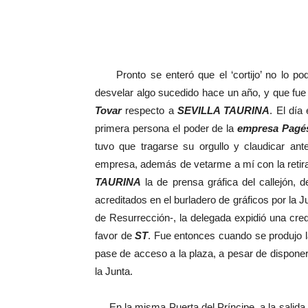
Pronto se enteró que el ‘cortijo’ no lo pod
desvelar algo sucedido hace un año, y que fue
Tovar
respecto a
SEVILLA TAURINA
. El dí
primera persona el poder de la
empresa Pagé
tuvo que tragarse su orgullo y claudicar an
empresa, además de vetarme a mí con la retirada
TAURINA
la de prensa gráfica del callejón, 
acreditados en el burladero de gráficos por la 
de Resurrección-, la delegada expidió una cred
favor de
ST
. Fue entonces cuando se produjo l
pase de acceso a la plaza, a pesar de disponer 
la Junta.
En la misma Puerta del Príncipe, a la salida d