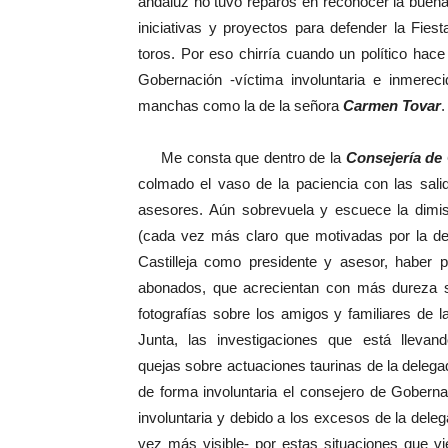
andaluz no tuvo reparos en reconocer la buena 
iniciativas y proyectos para defender la Fies
toros. Por eso chirría cuando un político hace
Gobernación -víctima involuntaria e inmereci
manchas como la de la señora
Carmen Tovar
.
Me consta que dentro de la
Consejería de
colmado el vaso de la paciencia con las sali
asesores. Aún sobrevuela y escuece la dimi
(cada vez más claro que motivadas por la d
Castilleja como presidente y asesor, haber
abonados, que acrecientan con más dureza su
fotografías sobre los amigos y familiares de la
Junta, las investigaciones que está llev
quejas sobre actuaciones taurinas de la delega
de forma involuntaria el consejero de Gobern
involuntaria y debido a los excesos de la dele
vez más visible- por estas situaciones que vi