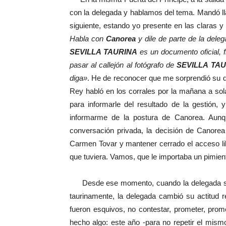
con la delegada y hablamos del tema. Mandó l
siguiente, estando yo presente en las claras 
Habla con
Canorea
y dile de parte de la dele
SEVILLA TAURINA
es un documento oficial, f
pasar al callejón al fotógrafo de
SEVILLA TA
diga»
. He de reconocer que me sorprendió su d
Rey habló en los corrales por la mañana a so
para informarle del resultado de la gestión,
informarme de la postura de Canorea. Aunqu
conversación privada, la decisión de Canorea
Carmen Tovar y mantener cerrado el acceso libr
que tuviera. Vamos, que le importaba un pimient
Desde ese momento, cuando la delegada se d
taurinamente, la delegada cambió su actitud 
fueron esquivos, no contestar, prometer, pro
hecho algo: este año -para no repetir el mis