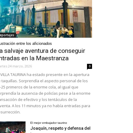
eportajes
ustración entre los aficionados
a salvaje aventura de conseguir
ntradas en la Maestranza
rtes 24 marzo, 2026
0
VILLA TAURINA ha estado presente en la apertura
 taquillas. Sorprendía el aspecto personal de los
-25 primeros de la enorme cola, al igual que
rprendía la ausencia de policías pese a la enorme
ansacción de efectivo y los tentáculos de la
venta. A los 11 minutos ya no había entradas para
surrección.
El mejor embajador taurino
Joaquín, respeto y defensa del