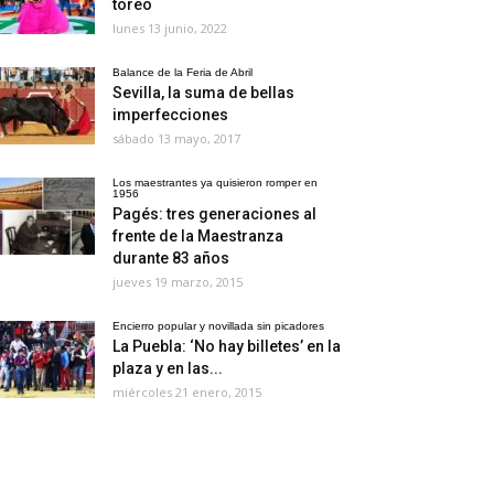
toreo
lunes 13 junio, 2022
Balance de la Feria de Abril
Sevilla, la suma de bellas
imperfecciones
sábado 13 mayo, 2017
Los maestrantes ya quisieron romper en
1956
Pagés: tres generaciones al
frente de la Maestranza
durante 83 años
jueves 19 marzo, 2015
Encierro popular y novillada sin picadores
La Puebla: ‘No hay billetes’ en la
plaza y en las...
miércoles 21 enero, 2015