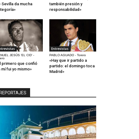
 Sevilla da mucha
también presión y
tegoría»
responsabilidad»
ntrevistas
Entrevistas
NUEL JESÚS 'EL CID' -
PABLO AGUADO - Torero
rero
«Hay que ir partido a
l primero que confió
partido: el domingo toca
 mí fui yo mismo»
Madrid»
REPORTAJES