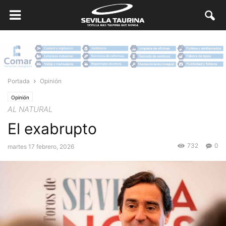
Portada
Opinión
Opinión
AL NATURAL
El exabrupto
732
0
martes 17 febrero, 2026