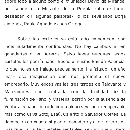
sobre todo a alguno como el triunfador David de Miranda,
por supuesto a Morante de la Puebla -al que todos
deseaban oir algunas palabras-, o los sevillanos Borja
Jiménez, Pablo Aguado y Juan Ortega.
Sobre los carteles ya está todo comentado: son
indisimuladamente continuistas. No hay cambios ni en
ganaderías ni en toreros. Salvo leves retoques, estos
carteles los podría haber hecho el mismo Ramón Valencia;
lo que no es un halago precisamente. Ha faltado -un año
más- esa imaginación que nos prometía el nuevo
empresario. Muy excesivas las tres tardes de Talavante y
Manzanares, que contrasta con la facilidad de la
fulminación de Fandi y Castella; borrón por la ausencia de
Ventura; y haber introducido a algún sevillano recuperable
más como Oliva Soto, Esaú, Calerito o Salvador Cortés. La
decepción en cuanto al plantel ganadero y al de toreros es
más que palpable. Carteles rentables, seguro que sí; pero