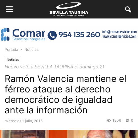
Portada
Noticias
Noticias
Nuevo veto a SEVILLA TAURINA el domingo 21
Ramón Valencia mantiene el
férreo ataque al derecho
democrático de igualdad
ante la información
1806
0
miércoles 1 julio, 2015