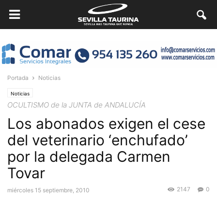
Portada
Noticias
Noticias
OCULTISMO de la JUNTA de ANDALUCÍA
Los abonados exigen el cese
del veterinario ‘enchufado’
por la delegada Carmen
Tovar
2147
0
miércoles 15 septiembre, 2010