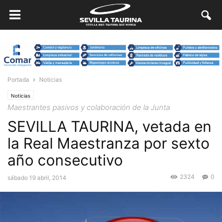
Portada
Noticias
Noticias
Maestrantes pasivos y colaboración de la Junta
SEVILLA TAURINA, vetada en
la Real Maestranza por sexto
año consecutivo
2324
0
sábado 19 abril, 2014