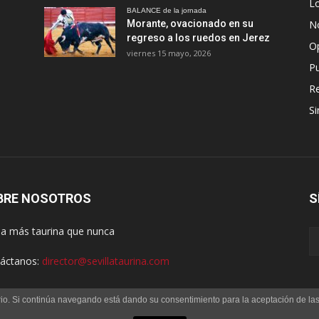
Lo
BALANCE de la jornada
Morante, ovacionado en su
No
regreso a los ruedos en Jerez
O
viernes 15 mayo, 2026
Pu
R
Si
BRE NOSOTROS
S
lla más taurina que nunca
áctanos:
director@sevillataurina.com
uario. Si continúa navegando está dando su consentimiento para la aceptación de l