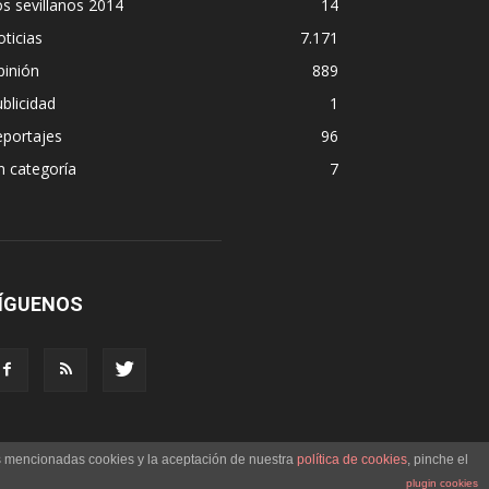
s sevillanos 2014
14
ticias
7.171
pinión
889
blicidad
1
eportajes
96
n categoría
7
ÍGUENOS
as mencionadas cookies y la aceptación de nuestra
política de cookies
, pinche el
plugin cookies