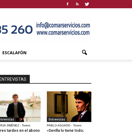
ESCALAFÓN
ENTREVISTAS
ntrevistas
Entrevistas
RJA JIMÉNEZ - Torero
PABLO AGUADO - Torero
res tardes en el abono
«Sevilla lo tiene todo;