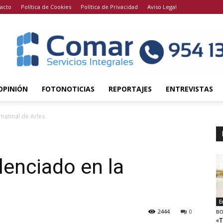
acto
Política de Cookies
Política de Privacidad
Aviso Legal
OPINIÓN
FOTONOTICIAS
REPORTAJES
ENTREVISTAS
matinal de Arles
lenciado en la
E
2444
0
BO
«T