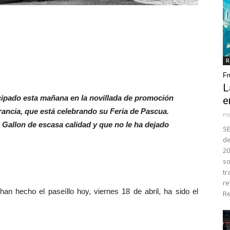
R
Fr
L
icipado esta mañana en la novillada de promoción
e
Francia, que está celebrando su Feria de Pascua.
ma
 Gallon de escasa calidad y que no le ha dejado
SE
de
20
so
tr
re
 hecho el paseíllo hoy, viernes 18 de abril, ha sido el
Re