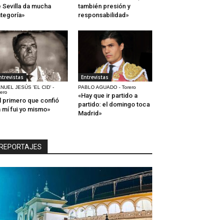
 Sevilla da mucha
también presión y
tegoría»
responsabilidad»
ntrevistas
Entrevistas
NUEL JESÚS 'EL CID' -
PABLO AGUADO - Torero
rero
«Hay que ir partido a
l primero que confió
partido: el domingo toca
 mí fui yo mismo»
Madrid»
REPORTAJES