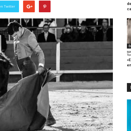
de
en Twitter
ca
E
MA
To
«E
en