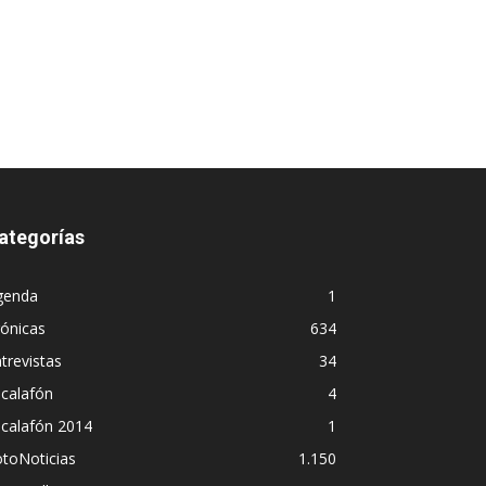
ategorías
genda
1
ónicas
634
trevistas
34
calafón
4
scalafón 2014
1
toNoticias
1.150