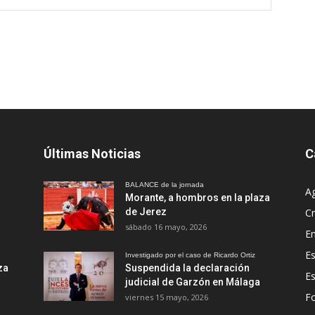
Últimas Noticias
C
BALANCE de la jornada
A
Morante, a hombros en la plaza
de Jerez
Cr
sábado 16 mayo, 2026
En
Es
Investigado por el caso de Ricardo Ortiz
za
Suspendida la declaración
E
judicial de Garzón en Málaga
Fo
viernes 15 mayo, 2026