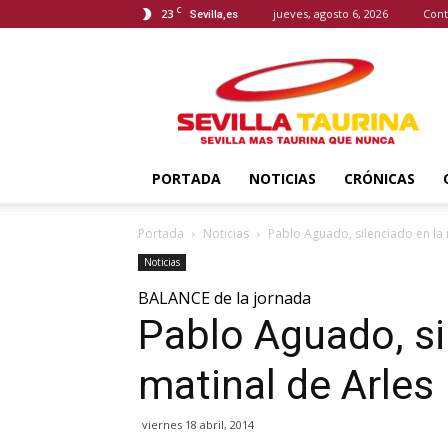
C
23
jueves, agosto 6, 2026
Cont
Sevilla,es
Sevilla
Taurina
PORTADA
NOTICIAS
CRÓNICAS
Portada
Noticias
Pablo Aguado, silenciado en la 
Noticias
BALANCE de la jornada
Pablo Aguado, si
matinal de Arles
viernes 18 abril, 2014