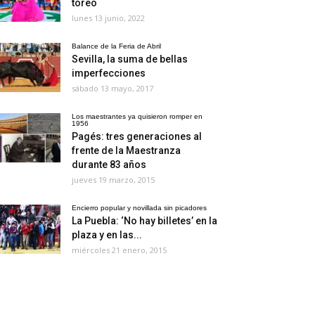
toreo
lunes 13 junio, 2022
Balance de la Feria de Abril
Sevilla, la suma de bellas
imperfecciones
sábado 13 mayo, 2017
Los maestrantes ya quisieron romper en
1956
Pagés: tres generaciones al
frente de la Maestranza
durante 83 años
jueves 19 marzo, 2015
Encierro popular y novillada sin picadores
La Puebla: ‘No hay billetes’ en la
plaza y en las...
miércoles 21 enero, 2015