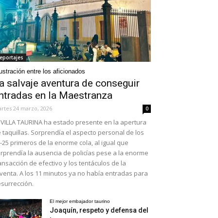
eportajes
ustración entre los aficionados
a salvaje aventura de conseguir
ntradas en la Maestranza
rtes 24 marzo, 2026
0
VILLA TAURINA ha estado presente en la apertura
 taquillas. Sorprendía el aspecto personal de los
-25 primeros de la enorme cola, al igual que
rprendía la ausencia de policías pese a la enorme
ansacción de efectivo y los tentáculos de la
venta. A los 11 minutos ya no había entradas para
surrección.
El mejor embajador taurino
Joaquín, respeto y defensa del