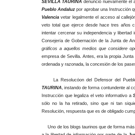
SEVILLA TAURINA
denunció nuevamente el 
Pueblo Andaluz
por aprobar una Instrucción 
Valencia
vetar legalmente el acceso al callejó
veto total que ejerce desde hace tres años 
intentar cercenar su independencia y libertad 
Consejería de Gobernación de la Junta de An
gráficos a aquellos medios que considere op
empresa de Sevilla. Antes, era la propia Junt
ordenada y razonada, la concesión de los pases 
La Resolucóon del Defensor del Pueblo 
TAURINA
, instando de forma contundente al co
Instrucción que legaliza el veto informativo a
sólo no la ha retirado, sino que ni tan siq
Resolución, respuesta que es de obligado cump
Uno de los blogs taurinos que de forma más i
a la libertad de información por parte de la
Ju