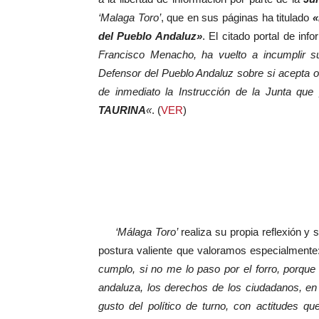
‘Malaga Toro’
, que en sus páginas ha titulado
«
del Pueblo Andaluz»
. El citado portal de inf
Francisco Menacho, ha vuelto a incumplir su
Defensor del Pueblo Andaluz sobre si acepta o 
de inmediato la Instrucción de la Junta que
TAURINA
«
. (
VER
)
‘Málaga Toro’
realiza su propia reflexión y 
postura valiente que valoramos especialment
cumplo, si no me lo paso por el forro, porque 
andaluza, los derechos de los ciudadanos, en 
gusto del político de turno, con actitudes q