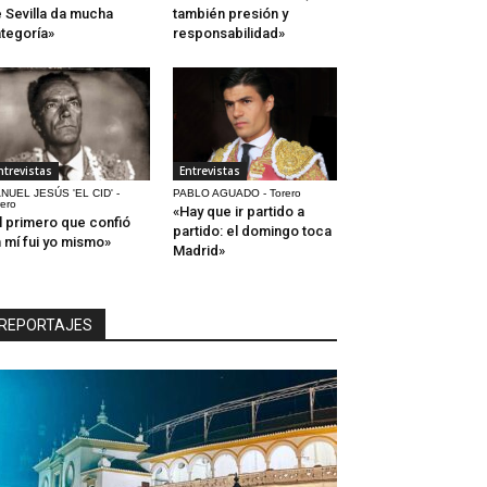
 Sevilla da mucha
también presión y
tegoría»
responsabilidad»
ntrevistas
Entrevistas
NUEL JESÚS 'EL CID' -
PABLO AGUADO - Torero
rero
«Hay que ir partido a
l primero que confió
partido: el domingo toca
 mí fui yo mismo»
Madrid»
REPORTAJES