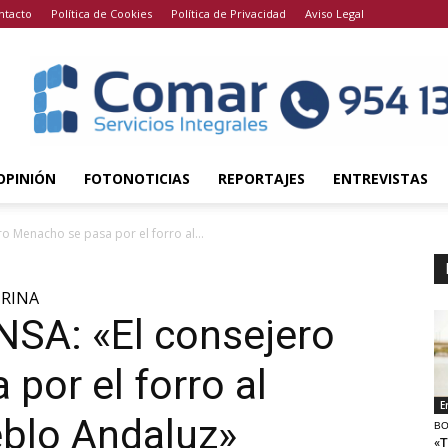
ntacto
Política de Cookies
Política de Privacidad
Aviso Legal
OPINIÓN
FOTONOTICIAS
REPORTAJES
ENTREVISTAS
o Menacho se pasa por el forro al...
URINA
SA: «El consejero
por el forro al
E
eblo Andaluz»
BO
«T