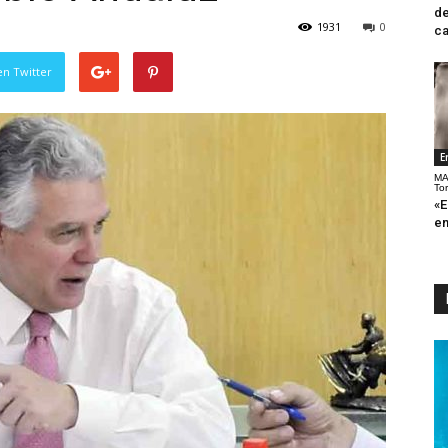
de
1931
0
ca
en Twitter
E
MA
To
«E
en