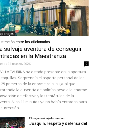
eportajes
ustración entre los aficionados
a salvaje aventura de conseguir
ntradas en la Maestranza
rtes 24 marzo, 2026
0
VILLA TAURINA ha estado presente en la apertura
 taquillas. Sorprendía el aspecto personal de los
-25 primeros de la enorme cola, al igual que
rprendía la ausencia de policías pese a la enorme
ansacción de efectivo y los tentáculos de la
venta. A los 11 minutos ya no había entradas para
surrección.
El mejor embajador taurino
Joaquín, respeto y defensa del