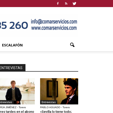
ESCALAFÓN
ENTREVISTAS
ntrevistas
Entrevistas
RJA JIMÉNEZ - Torero
PABLO AGUADO - Torero
res tardes en el abono
«Sevilla lo tiene todo;