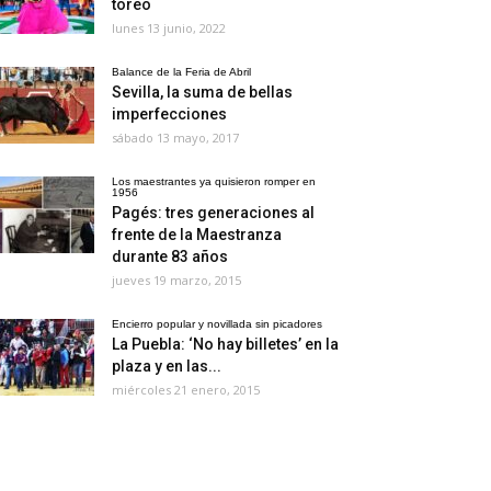
toreo
lunes 13 junio, 2022
Balance de la Feria de Abril
Sevilla, la suma de bellas
imperfecciones
sábado 13 mayo, 2017
Los maestrantes ya quisieron romper en
1956
Pagés: tres generaciones al
frente de la Maestranza
durante 83 años
jueves 19 marzo, 2015
Encierro popular y novillada sin picadores
La Puebla: ‘No hay billetes’ en la
plaza y en las...
miércoles 21 enero, 2015