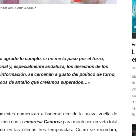
ensor del Pueblo Andaluz.
R
Fr
L
i agrado lo cumplo, si no me lo paso por el forro,
e
onal y, especialmente andaluza, los derechos de los
ma
 información, se cercenan a gusto del político de turno,
SE
íticos de antaño que creíamos superados…»
de
20
so
tr
re
dientes comienzan a hacerse eco de la nueva vuelta de
Re
ación con la
empresa Canorea
para mantener un veto total
ido en las últimas tres temporadas. Como se recordará,