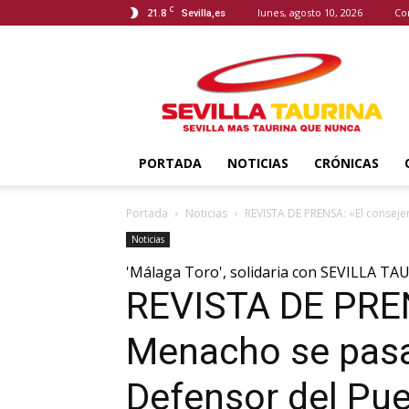
C
21.8
lunes, agosto 10, 2026
Co
Sevilla,es
Sevilla
Taurina
PORTADA
NOTICIAS
CRÓNICAS
Portada
Noticias
REVISTA DE PRENSA: «El consejer
Noticias
'Málaga Toro', solidaria con SEVILLA TA
REVISTA DE PREN
Menacho se pasa 
Defensor del Pu