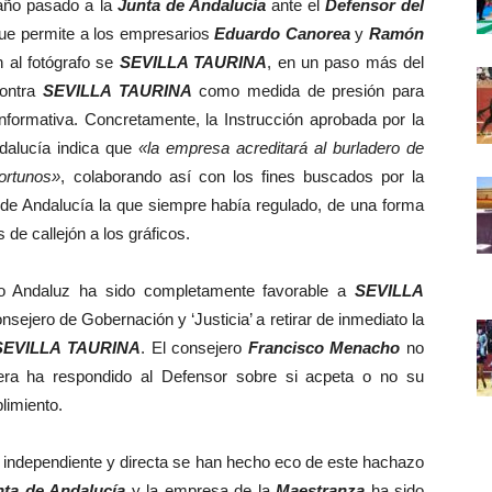
año pasado a la
Junta de Andalucía
ante el
Defensor del
que permite a los empresarios
Eduardo Canorea
y
Ramón
n al fotógrafo se
SEVILLA TAURINA
, en un paso más del
contra
SEVILLA TAURINA
como medida de presión para
informativa. Concretamente, la Instrucción aprobada por la
dalucía indica que
«la empresa acreditará al burladero de
ortunos»
, colaborando así con los fines buscados por la
a de Andalucía la que siempre había regulado, de una forma
de callejón a los gráficos.
Andaluz ha sido completamente favorable a
SEVILLA
nsejero de Gobernación y ‘Justicia’ a retirar de inmediato la
SEVILLA TAURINA
. El consejero
Francisco Menacho
no
uiera ha respondido al Defensor sobre si acpeta o no su
limiento.
ndependiente y directa se han hecho eco de este hachazo
nta de Andalucía
y la empresa de la
Maestranza
ha sido