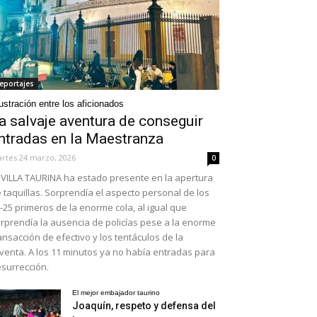
eportajes
ustración entre los aficionados
a salvaje aventura de conseguir
ntradas en la Maestranza
rtes 24 marzo, 2026
0
VILLA TAURINA ha estado presente en la apertura
 taquillas. Sorprendía el aspecto personal de los
-25 primeros de la enorme cola, al igual que
rprendía la ausencia de policías pese a la enorme
ansacción de efectivo y los tentáculos de la
venta. A los 11 minutos ya no había entradas para
surrección.
El mejor embajador taurino
Joaquín, respeto y defensa del