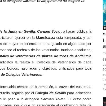
 a la delegada Carmen Tovar, quien no ha elegido 12
R
e la Junta en Sevilla
,
Carmen Tovar
, a hacer pública la
Fr
licitaron ejercer en la
Maestranza
esta temporada, y así
L
los de mayor experiencia o se ha guiado en algún caso por
e
rovocando el rechazo de los veterinarios taurinos andaluces,
ma
nales de veterinarios de plazas de toros de Andalucía
SE
didatos la realiza el Colegios de Veterinarios de cada
de
cos lógicos, razonados y objetivos, unificados para toda
20
so
de Colegios Veterinarios
.
tr
re
formualrio técnico de baremación, a través del cual cada
Re
criterio seguido por el
Colegio de Sevilla
para colocarlos
se le pasa a la delegada
Carmen Tovar
. El lector podrá
nados, por lo que no se entiende el ocultismo y falta de