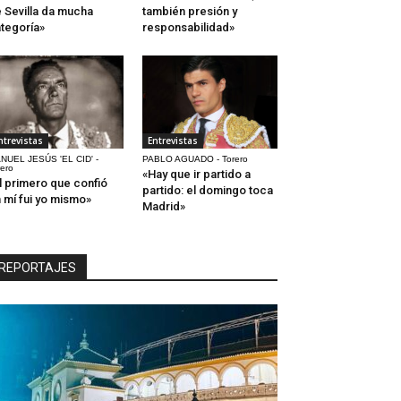
 Sevilla da mucha
también presión y
tegoría»
responsabilidad»
ntrevistas
Entrevistas
NUEL JESÚS 'EL CID' -
PABLO AGUADO - Torero
rero
«Hay que ir partido a
l primero que confió
partido: el domingo toca
 mí fui yo mismo»
Madrid»
REPORTAJES