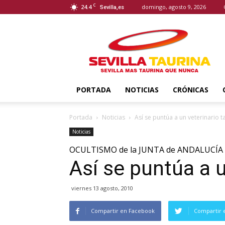
C
24.4
domingo, agosto 9, 2026
Sevilla,es
Sevilla
Taurina
PORTADA
NOTICIAS
CRÓNICAS
Portada
Noticias
Así se puntúa a un veterinario t
Noticias
OCULTISMO de la JUNTA de ANDALUCÍA
Así se puntúa a u
viernes 13 agosto, 2010
Compartir en Facebook
Compartir 