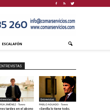
ESCALAFÓN
ENTREVISTAS
ntrevistas
Entrevistas
RJA JIMÉNEZ - Torero
PABLO AGUADO - Torero
res tardes en el abono
«Sevilla lo tiene todo;