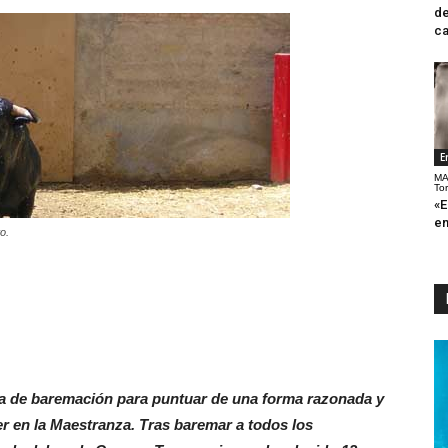
de
ca
E
MA
To
«E
en
o.
a de baremación para puntuar de una forma razonada y
cer en la Maestranza. Tras baremar a todos los