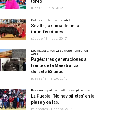
toreo
lunes 13 junio, 2022
Balance de la Feria de Abril
Sevilla, la suma de bellas
imperfecciones
sábado 13 mayo, 2017
Los maestrantes ya quisieron romper en
1956
Pagés: tres generaciones al
frente de la Maestranza
durante 83 años
jueves 19 marzo, 2015
Encierro popular y novillada sin picadores
La Puebla: ‘No hay billetes’ en la
plaza y en las...
miércoles 21 enero, 2015