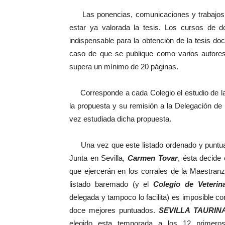
Las ponencias, comunicaciones y trabajos qu
estar ya valorada la tesis. Los cursos de d
indispensable para la obtención de la tesis doc
caso de que se publique como varios autores d
supera un mínimo de 20 páginas.
Corresponde a cada Colegio el estudio de la 
la propuesta y su remisión a la Delegación de l
vez estudiada dicha propuesta.
Una vez que este listado ordenado y puntuado 
Junta en Sevilla,
Carmen Tovar
, ésta decide 
que ejercerán en los corrales de la Maestran
listado baremado (y el
Colegio de Veterina
delegada y tampoco lo facilita) es imposible con
doce mejores puntuados.
SEVILLA TAURIN
elegido esta temporada a los 12 primeros