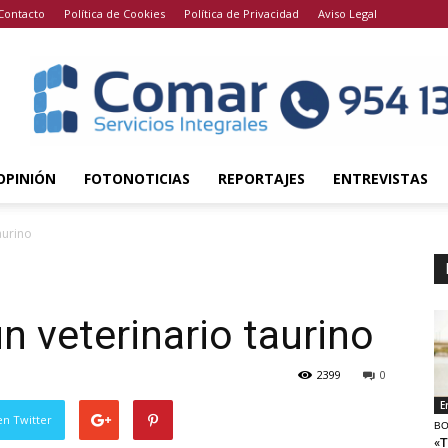
Contacto
Política de Cookies
Política de Privacidad
Aviso Legal
OPINIÓN
FOTONOTICIAS
REPORTAJES
ENTREVISTAS
aurino
n veterinario taurino
2399
0
E
en Twitter
BO
«T