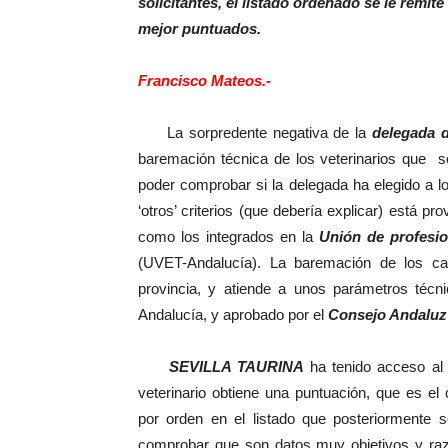
solicitantes, el listado ordenado
se le remite
mejor puntuados.
Francisco Mateos.-
La sorpredente negativa de la
delegada d
baremación técnica de los veterinarios que so
poder comprobar si la delegada ha elegido a 
‘otros’ criterios (que debería explicar) está p
como los integrados en la
Unión de profesio
(UVET-Andalucía). La baremación de los can
provincia, y atiende a unos parámetros técni
Andalucía, y aprobado por el
Consejo Andaluz 
SEVILLA TAURINA
ha tenido acceso al 
veterinario obtiene una puntuación, que es el 
por orden en el listado que posteriormente 
comprobar que son datos muy objetivos y razo