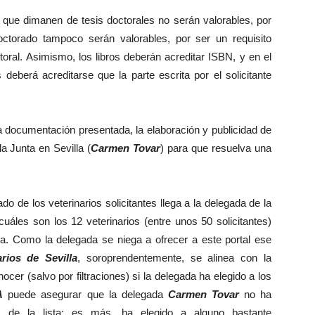
e dimanen de tesis doctorales no serán valorables, por
octorado tampoco serán valorables, por ser un requisito
toral. Asimismo, los libros deberán acreditar ISBN, y en el
eberá acreditarse que la parte escrita por el solicitante
documentación presentada, la elaboración y publicidad de
a Junta en Sevilla (
Carmen Tovar
) para que resuelva una
de los veterinarios solicitantes llega a la delegada de la
cuáles son los 12 veterinarios (entre unos 50 solicitantes)
za. Como la delegada se niega a ofrecer a este portal ese
rios de Sevilla
, soroprendentemente, se alinea con la
ocer (salvo por filtraciones) si la delegada ha elegido a los
A
puede asegurar que la delegada
Carmen Tovar
no ha
 de la lista; es más, ha elegido a alguno bastante