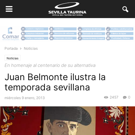
Portada
Noticias
Noticias
En homenaje al centenario de su alternativa
Juan Belmonte ilustra la
temporada sevillana
2457
0
miércoles 9 enero, 2013