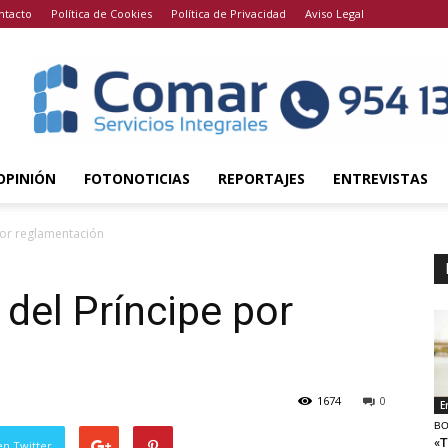
ntacto
Política de Cookies
Política de Privacidad
Aviso Legal
OPINIÓN
FOTONOTICIAS
REPORTAJES
ENTREVISTAS
por reglamentación
 del Príncipe por
1674
0
E
BO
«T
en Twitter