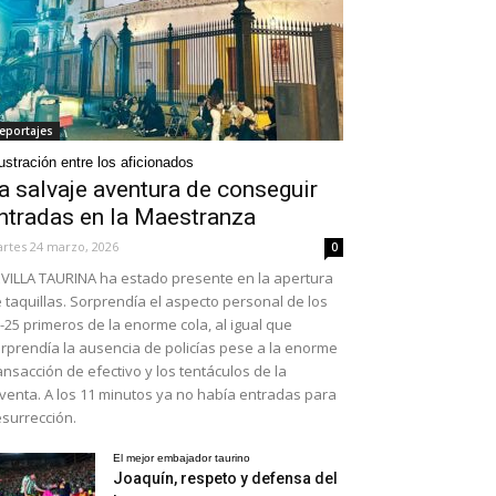
eportajes
ustración entre los aficionados
a salvaje aventura de conseguir
ntradas en la Maestranza
rtes 24 marzo, 2026
0
VILLA TAURINA ha estado presente en la apertura
 taquillas. Sorprendía el aspecto personal de los
-25 primeros de la enorme cola, al igual que
rprendía la ausencia de policías pese a la enorme
ansacción de efectivo y los tentáculos de la
venta. A los 11 minutos ya no había entradas para
surrección.
El mejor embajador taurino
Joaquín, respeto y defensa del