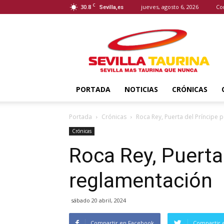
C
30.8
jueves, agosto 6, 2026
Co
Sevilla,es
Sevilla
Taurina
PORTADA
NOTICIAS
CRÓNICAS
Portada
Crónicas
Roca Rey, Puerta del Príncipe 
Crónicas
Roca Rey, Puerta
reglamentación
sábado 20 abril, 2024
Compartir en Facebook
Compartir 