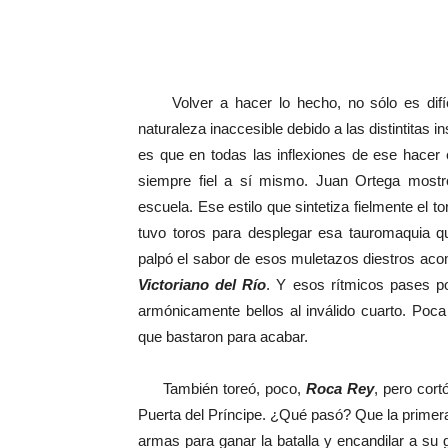
Volver a hacer lo hecho, no sólo es difíci
naturaleza inaccesible debido a las distintitas i
es que en todas las inflexiones de ese hacer 
siempre fiel a sí mismo. Juan Ortega mostr
escuela. Ese estilo que sintetiza fielmente el t
tuvo toros para desplegar esa tauromaquia qu
palpó el sabor de esos muletazos diestros aco
Victoriano del Río
. Y esos rítmicos pases p
armónicamente bellos al inválido cuarto. Po
que bastaron para acabar.
También toreó, poco,
Roca Rey
, pero cort
Puerta del Príncipe. ¿Qué pasó? Que la primera
armas para ganar la batalla y encandilar a su 