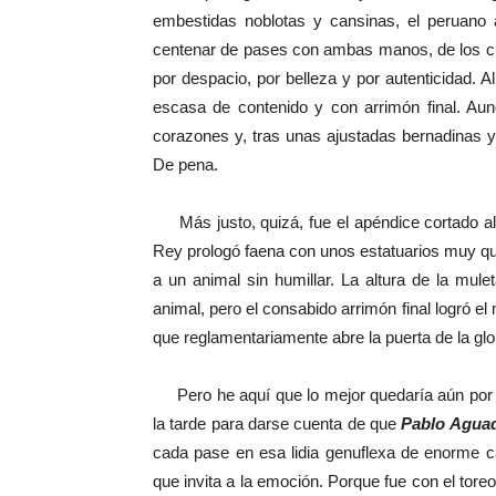
embestidas noblotas y cansinas, el peruano 
centenar de pases con ambas manos, de los cu
por despacio, por belleza y por autenticidad. 
escasa de contenido y con arrimón final. Au
corazones y, tras unas ajustadas bernadinas y 
De pena.
Más justo, quizá, fue el apéndice cortado al q
Rey prologó faena con unos estatuarios muy qu
a un animal sin humillar. La altura de la mule
animal, pero el consabido arrimón final logró el
que reglamentariamente abre la puerta de la glor
Pero he aquí que lo mejor quedaría aún por l
la tarde para darse cuenta de que
Pablo Agua
cada pase en esa lidia genuflexa de enorme ca
que invita a la emoción. Porque fue con el tore