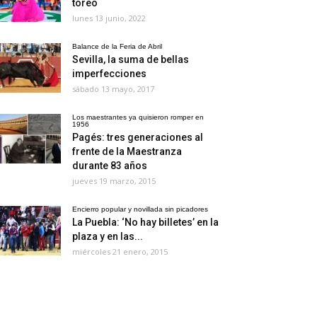
toreo
lunes 13 junio, 2022
Balance de la Feria de Abril
Sevilla, la suma de bellas
imperfecciones
sábado 13 mayo, 2017
Los maestrantes ya quisieron romper en
1956
Pagés: tres generaciones al
frente de la Maestranza
durante 83 años
jueves 19 marzo, 2015
Encierro popular y novillada sin picadores
La Puebla: ‘No hay billetes’ en la
plaza y en las...
miércoles 21 enero, 2015