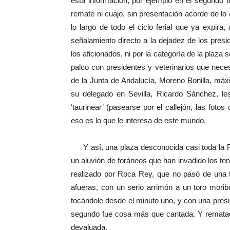
esta información, por ejemplo en el segundo t
remate ni cuajo, sin presentación acorde de lo
lo largo de todo el ciclo ferial que ya expir
señalamiento directo a la dejadez de los pres
los aficionados, ni por la categoría de la plaza
palco con presidentes y veterinarios que neces
de la Junta de Andalucía, Moreno Bonilla, máx
su delegado en Sevilla, Ricardo Sánchez, les
‘taurinear’ (pasearse por el callejón, las fotos
eso es lo que le interesa de este mundo.
Y así, una plaza desconocida casi toda la Fe
un aluvión de foráneos que han invadido los te
realizado por Roca Rey, que no pasó de una f
afueras, con un serio arrimón a un toro mori
tocándole desde el minuto uno, y con una presid
segundo fue cosa más que cantada. Y rematada
devaluada.