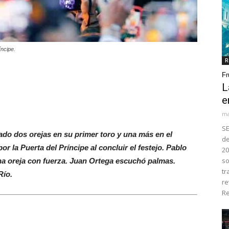
ncipe.
R
Fr
L
e
ma
SE
do dos orejas en su primer toro y una más en el
de
or la Puerta del Príncipe al concluir el festejo. Pablo
20
so
na oreja con fuerza. Juan Ortega escuchó palmas.
tr
Río.
re
Re