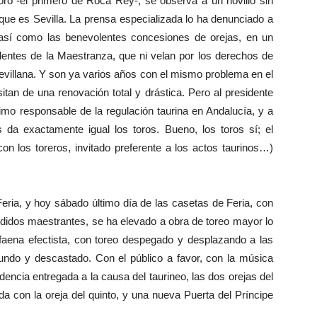
oro -el primero de Roca Rey-, se observa a un novillo sin
 que es Sevilla. La prensa especializada lo ha denunciado a
a, así como las benevolentes concesiones de orejas, en un
identes de la Maestranza, que ni velan por los derechos de
 sevillana. Y son ya varios años con el mismo problema en el
itan de una renovación total y drástica. Pero al presidente
imo responsable de la regulación taurina en Andalucía, y a
 da exactamente igual los toros. Bueno, los toros sí; el
 con los toreros, invitado preferente a los actos taurinos…)
ria, y hoy sábado último día de las casetas de Feria, con
ndidos maestrantes, se ha elevado a obra de toreo mayor lo
aena efectista, con toreo despegado y desplazando a las
bundo y descastado. Con el público a favor, con la música
encia entregada a la causa del taurineo, las dos orejas del
 con la oreja del quinto, y una nueva Puerta del Príncipe