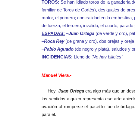
TOROS:
Se han lidiado toros de la ganadería 
familiar de Toros de Cortés), desiguales de pr
motor, el primero; con calidad en la embestida, 
de fuerza, el tercero; inválido, el cuarto; parado 
ESPADAS:
–
Juan Ortega
(de verde y oro), pa
–
Roca Rey
(de grana y oro), dos orejas y oreja 
–
Pablo Aguado
(de negro y plata), saludos y or
INCIDENCIAS:
Lleno de
‘No hay billetes’
.
Manuel Viera.-
Hoy,
Juan Ortega
era algo más que un deseo
los sentidos a quien representa ese arte abier
ovación al romperse el paseíllo fue de órdago.
para él.