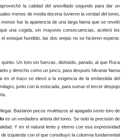
aprovechó la calidad del anovillado segundo para dar un
ales menos de media docena tuvieron la verdad del toreo,
Al menos fue la apariencia de una larga faena que se reveló
nque una cogida, sin mayores consecuencias, aceleró los
el estoque hundido, las dos orejas no se hicieron esperar.
uinto. Un toro sin fuerzas, distraído, parado, al que Roca
ieto y derecho como un junco, para después hilvanar faena
ta en el trazo se elevó a la exigencia de la embestida del
 milagro, junto con la estocada, para sumar el tercer despojo
ia.
legar. Bastaron pocos muletazos al apagado sexto toro de
do
es un verdadero artista del toreo. Se notó la precisión de
lidad. Y en el natural lento y eterno con esa expresividad
o de izquierda con el que constituyó la columna fundamental