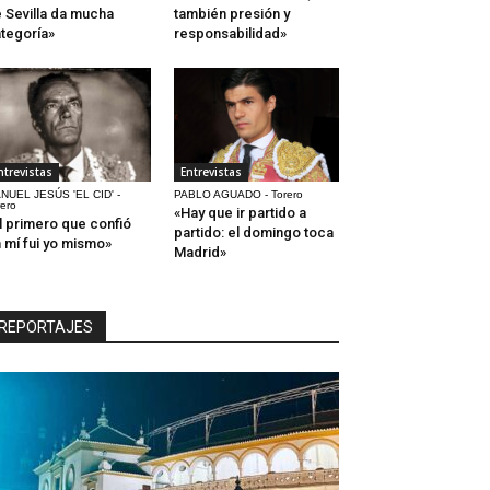
 Sevilla da mucha
también presión y
tegoría»
responsabilidad»
ntrevistas
Entrevistas
NUEL JESÚS 'EL CID' -
PABLO AGUADO - Torero
rero
«Hay que ir partido a
l primero que confió
partido: el domingo toca
 mí fui yo mismo»
Madrid»
REPORTAJES