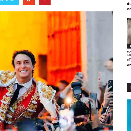
de
ca
E
MA
To
«E
en