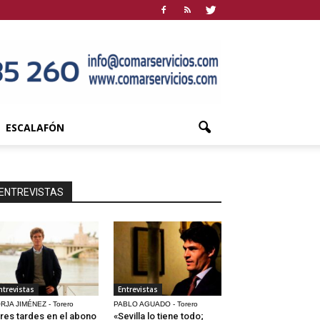
ESCALAFÓN
ENTREVISTAS
ntrevistas
Entrevistas
RJA JIMÉNEZ - Torero
PABLO AGUADO - Torero
res tardes en el abono
«Sevilla lo tiene todo;