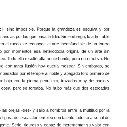
l, sino imposible. Porque la grandeza es esquiva y por
nstancias por las que pasa la lidia. Sin embargo, lo admirable
en el ruedo se reconoce el arte inconfundible de un torero
ó por momentos esa heterodoxia original de un arte sin
oreo. Todo ello resultó altamente bonito, pero no emotivo. No
e con tanta ilusión hoy quería mostrar. Sin embargo, se
mpasados por el temple al noble y apagado toro primero de
or bajo con la pierna genuflexa, trazados muy despacio y
ca cosa, pero se toreaba. No hubo más que dos estocadas
ó las orejas -tres- y salió a hombros entre la multitud por la
 figura del escalafón empleó con talento todo su arsenal de
gente. Serio, riguroso y capaz de incrementar su valor con