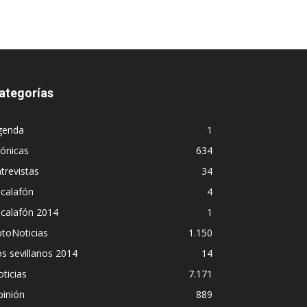
ategorías
genda
1
ónicas
634
trevistas
34
calafón
4
scalafón 2014
1
toNoticias
1.150
s sevillanos 2014
14
ticias
7.171
pinión
889