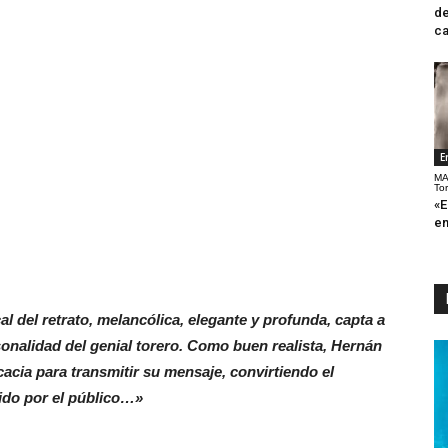
de
ca
E
MA
To
«E
en
l del retrato, melancólica, elegante y profunda, capta a
sonalidad del genial torero. Como buen realista, Hernán
cacia para transmitir su mensaje, convirtiendo el
ido por el público…»