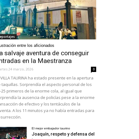
eportajes
ustración entre los aficionados
a salvaje aventura de conseguir
ntradas en la Maestranza
rtes 24 marzo, 2026
0
VILLA TAURINA ha estado presente en la apertura
 taquillas. Sorprendía el aspecto personal de los
-25 primeros de la enorme cola, al igual que
rprendía la ausencia de policías pese a la enorme
ansacción de efectivo y los tentáculos de la
venta. A los 11 minutos ya no había entradas para
surrección.
El mejor embajador taurino
Joaquín, respeto y defensa del