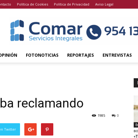
ntacto
Política de Cookies
Política de Privacidad
Aviso Legal
OPINIÓN
FOTONOTICIAS
REPORTAJES
ENTREVISTAS
o
taba reclamando
1985
0
E
en Twitter
BO
«T