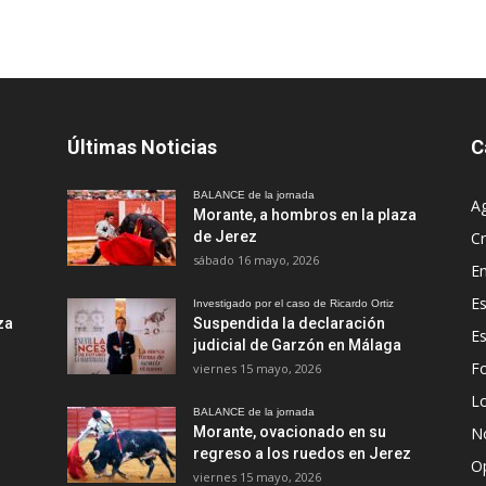
Últimas Noticias
C
BALANCE de la jornada
A
Morante, a hombros en la plaza
de Jerez
Cr
sábado 16 mayo, 2026
En
Es
Investigado por el caso de Ricardo Ortiz
za
Suspendida la declaración
E
judicial de Garzón en Málaga
Fo
viernes 15 mayo, 2026
Lo
BALANCE de la jornada
Morante, ovacionado en su
No
regreso a los ruedos en Jerez
O
viernes 15 mayo, 2026