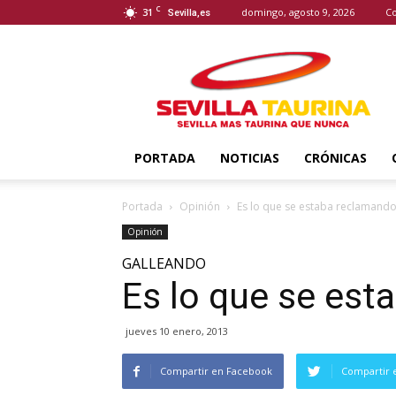
C
31
domingo, agosto 9, 2026
Co
Sevilla,es
Sevilla
Taurina
PORTADA
NOTICIAS
CRÓNICAS
Portada
Opinión
Es lo que se estaba reclamand
Opinión
GALLEANDO
Es lo que se es
jueves 10 enero, 2013
Compartir en Facebook
Compartir 