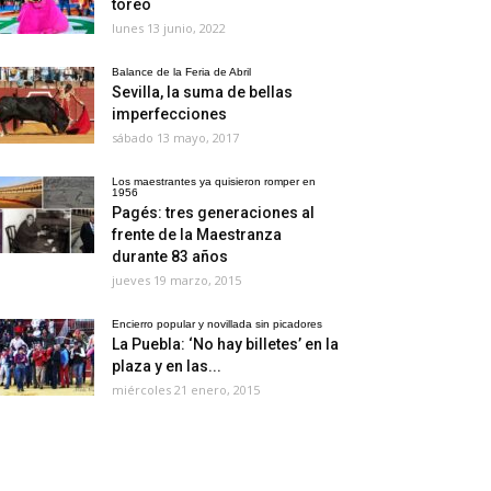
toreo
lunes 13 junio, 2022
Balance de la Feria de Abril
Sevilla, la suma de bellas
imperfecciones
sábado 13 mayo, 2017
Los maestrantes ya quisieron romper en
1956
Pagés: tres generaciones al
frente de la Maestranza
durante 83 años
jueves 19 marzo, 2015
Encierro popular y novillada sin picadores
La Puebla: ‘No hay billetes’ en la
plaza y en las...
miércoles 21 enero, 2015