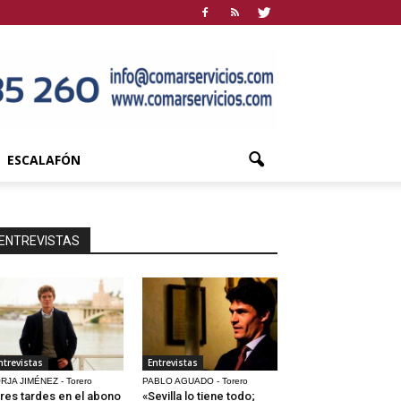
ESCALAFÓN
ENTREVISTAS
ntrevistas
Entrevistas
RJA JIMÉNEZ - Torero
PABLO AGUADO - Torero
res tardes en el abono
«Sevilla lo tiene todo;