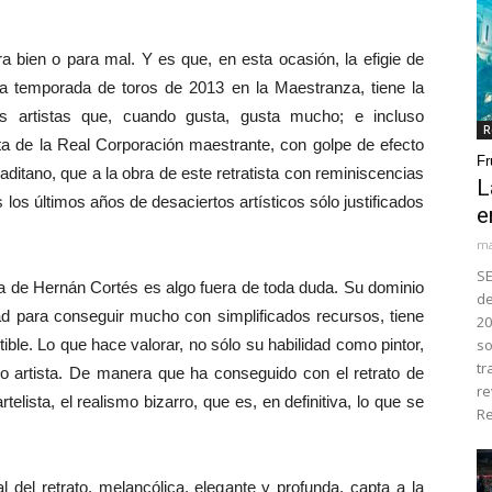
ien o para mal. Y es que, en esta ocasión, la efigie de
a temporada de toros de 2013 en la Maestranza, tiene la
os artistas que, cuando gusta, gusta mucho; e incluso
R
ta de la Real Corporación maestrante, con golpe de efecto
Fr
aditano, que a la obra de este retratista con reminiscencias
L
s los últimos años de desaciertos artísticos sólo justificados
e
ma
SE
ra de Hernán Cortés es algo fuera de toda duda. Su dominio
de
dad para conseguir mucho con simplificados recursos, tiene
20
ible. Lo que hace valorar, no sólo su habilidad como pintor,
so
tr
o artista. De manera que ha conseguido con el retrato de
re
telista, el realismo bizarro, que es, en definitiva, lo que se
Re
del retrato, melancólica, elegante y profunda, capta a la