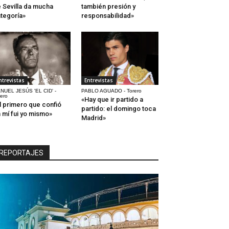
 Sevilla da mucha
también presión y
tegoría»
responsabilidad»
ntrevistas
Entrevistas
NUEL JESÚS 'EL CID' -
PABLO AGUADO - Torero
rero
«Hay que ir partido a
l primero que confió
partido: el domingo toca
 mí fui yo mismo»
Madrid»
REPORTAJES