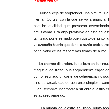
Manuel Viera.-
Nunca deja de sorprender una pintura. Para b
Hernán Cortés, con la que se va a anunciar l
peculiar cualidad que provocan determinad
entusiasma. Era algo previsible en esta apues
tamizado por el refinado buen gusto del pintor g
velazqueña habría que darle la razón crítica tra
por el valor de las respectivas firmas de autor.
La enorme distinción, la sutileza en la pintu
magistral del trazo, o la sorprendente capaci
como resultado un cartel de coherencia indiscut
sino su creatividad de aparente simpleza com
Juan Belmonte incorporar a su obra el estilo car
estaba reclamando.
La mirada del diestro sevillano, punto focal 