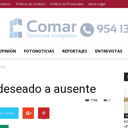
ontacto
Política de Cookies
Política de Privacidad
Aviso Legal
OPINIÓN
FOTONOTICIAS
REPORTAJES
ENTREVISTAS
ente
deseado a ausente
1798
0
en Twitter
E
BO
«T