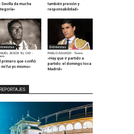
 Sevilla da mucha
también presión y
tegoría»
responsabilidad»
ntrevistas
Entrevistas
NUEL JESÚS 'EL CID' -
PABLO AGUADO - Torero
rero
«Hay que ir partido a
l primero que confió
partido: el domingo toca
 mí fui yo mismo»
Madrid»
REPORTAJES