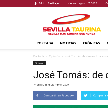
C
24.1
viernes, agosto 7, 2026
C
Sevilla,es
Sevilla
Taurina
PORTADA
NOTICIAS
CRÓNICAS
Portada
Opinión
José Tomás: de deseado a aus
Opinión
José Tomás: de 
viernes 18 diciembre, 2009
Compartir en Facebook
Compartir 