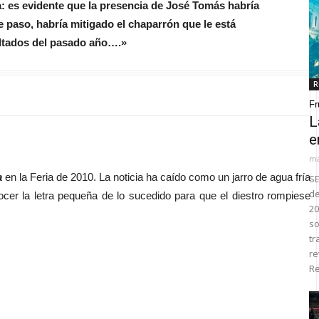
ta: es evidente que la presencia de José Tomás habría
de paso, habría mitigado el chaparrón que le está
ultados del pasado año….»
R
Fr
L
e
ma
a
en la Feria de 2010. La noticia ha caído como un jarro de agua fría
SE
de
ocer la letra pequeña de lo sucedido para que el diestro rompiese
20
so
tr
re
Re