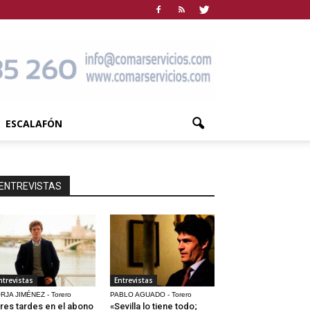
ESCALAFÓN
ENTREVISTAS
ntrevistas
Entrevistas
RJA JIMÉNEZ - Torero
PABLO AGUADO - Torero
res tardes en el abono
«Sevilla lo tiene todo;