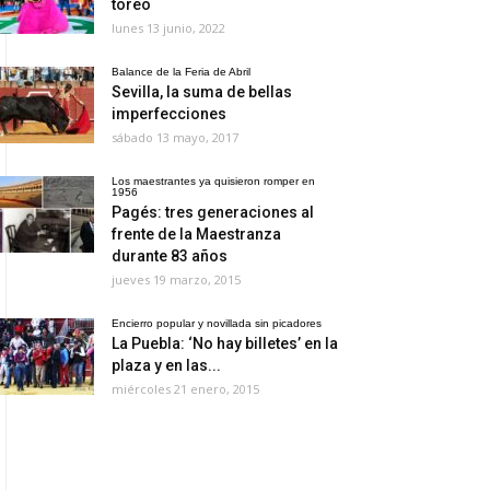
toreo
lunes 13 junio, 2022
Balance de la Feria de Abril
Sevilla, la suma de bellas
imperfecciones
sábado 13 mayo, 2017
Los maestrantes ya quisieron romper en
1956
Pagés: tres generaciones al
frente de la Maestranza
durante 83 años
jueves 19 marzo, 2015
Encierro popular y novillada sin picadores
La Puebla: ‘No hay billetes’ en la
plaza y en las...
miércoles 21 enero, 2015