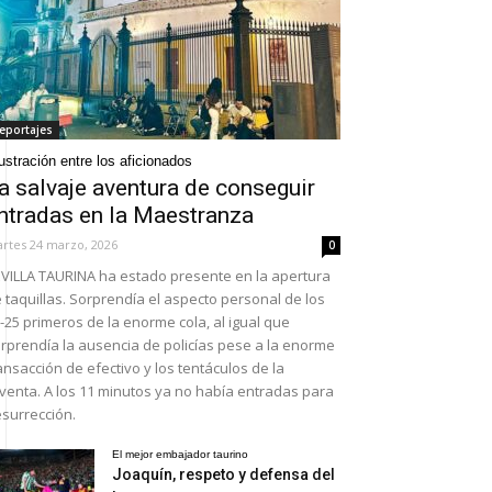
eportajes
ustración entre los aficionados
a salvaje aventura de conseguir
ntradas en la Maestranza
rtes 24 marzo, 2026
0
VILLA TAURINA ha estado presente en la apertura
 taquillas. Sorprendía el aspecto personal de los
-25 primeros de la enorme cola, al igual que
rprendía la ausencia de policías pese a la enorme
ansacción de efectivo y los tentáculos de la
venta. A los 11 minutos ya no había entradas para
surrección.
El mejor embajador taurino
Joaquín, respeto y defensa del