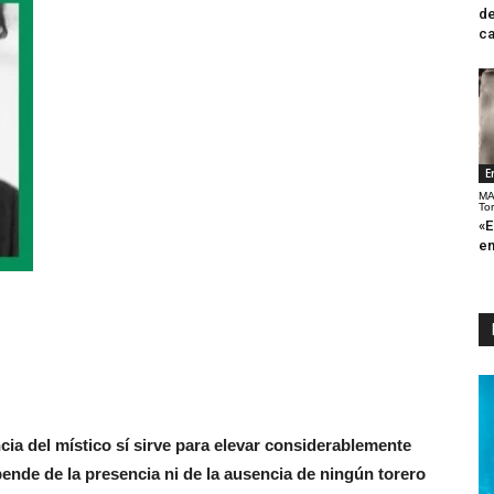
de
ca
E
MA
To
«E
en
ncia del místico sí sirve para elevar considerablemente
ende de la presencia ni de la ausencia de ningún torero