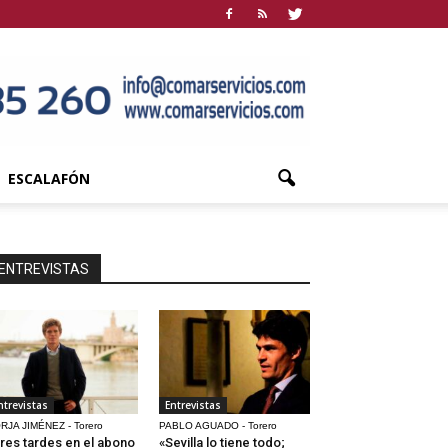
ESCALAFÓN
ENTREVISTAS
ntrevistas
Entrevistas
RJA JIMÉNEZ - Torero
PABLO AGUADO - Torero
res tardes en el abono
«Sevilla lo tiene todo;