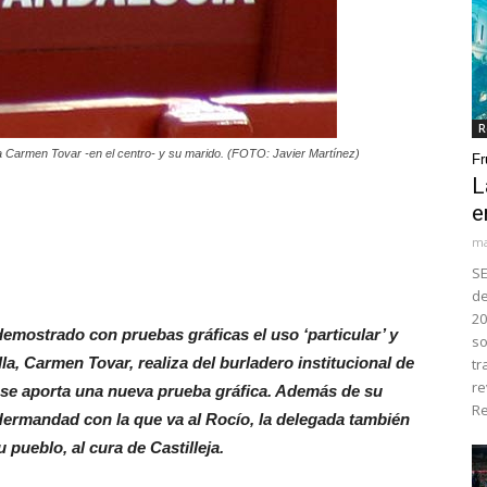
R
egada Carmen Tovar -en el centro- y su marido. (FOTO: Javier Martínez)
Fr
L
e
ma
SE
de
20
mostrado con pruebas gráficas el uso ‘particular’ y
so
lla, Carmen Tovar, realiza del burladero institucional de
tr
re
y se aporta una nueva prueba gráfica. Además de su
Re
Hermandad con la que va al Rocío, la delegada también
 pueblo, al cura de Castilleja.