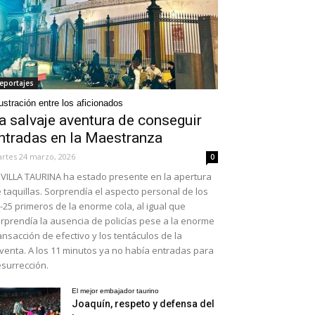
eportajes
ustración entre los aficionados
a salvaje aventura de conseguir
ntradas en la Maestranza
rtes 24 marzo, 2026
0
VILLA TAURINA ha estado presente en la apertura
 taquillas. Sorprendía el aspecto personal de los
-25 primeros de la enorme cola, al igual que
rprendía la ausencia de policías pese a la enorme
ansacción de efectivo y los tentáculos de la
venta. A los 11 minutos ya no había entradas para
surrección.
El mejor embajador taurino
Joaquín, respeto y defensa del