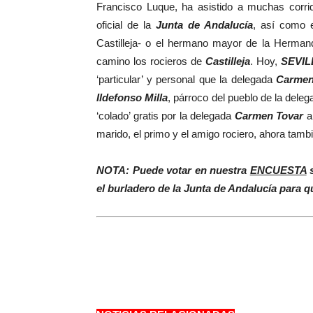
Francisco Luque, ha asistido a muchas corrid
oficial de la
Junta de Andalucía
, así como 
Castilleja- o el hermano mayor de la Herman
camino los rocieros de
Castilleja
. Hoy,
SEVIL
‘particular’ y personal que la delegada
Carmen
Ildefonso Milla
, párroco del pueblo de la dele
‘colado’ gratis por la delegada
Carmen Tovar
al
marido, el primo y el amigo rociero, ahora tambié
NOTA: Puede votar en nuestra
ENCUESTA
s
el burladero de la Junta de Andalucía para q