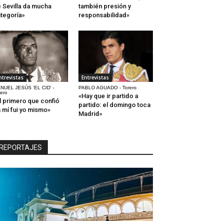
 Sevilla da mucha
también presión y
tegoría»
responsabilidad»
ntrevistas
Entrevistas
NUEL JESÚS 'EL CID' -
PABLO AGUADO - Torero
rero
«Hay que ir partido a
l primero que confió
partido: el domingo toca
 mí fui yo mismo»
Madrid»
REPORTAJES