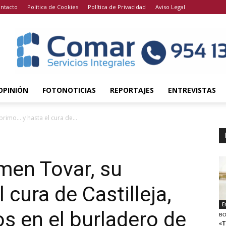
ntacto
Política de Cookies
Política de Privacidad
Aviso Legal
OPINIÓN
FOTONOTICIAS
REPORTAJES
ENTREVISTAS
rimo… y hasta el cura de...
men Tovar, su
 cura de Castilleja,
E
os en el burladero de
BO
«T