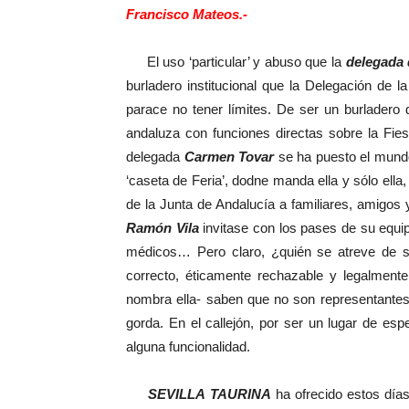
Francisco Mateos.-
El uso ‘particular’ y abuso que la
delegada 
burladero institucional que la Delegación de l
parace no tener límites. De ser un burladero 
andaluza con funciones directas sobre la Fiest
delegada
Carmen Tovar
se ha puesto el mundo 
‘caseta de Feria’, dodne manda ella y sólo ella,
de la Junta de Andalucía a familiares, amigos
Ramón Vila
invitase con los pases de su equi
médicos… Pero claro, ¿quién se atreve de s
correcto, éticamente rechazable y legalmente
nombra ella- saben que no son representantes 
gorda. En el callejón, por ser un lugar de esp
alguna funcionalidad.
SEVILLA TAURINA
ha ofrecido estos días