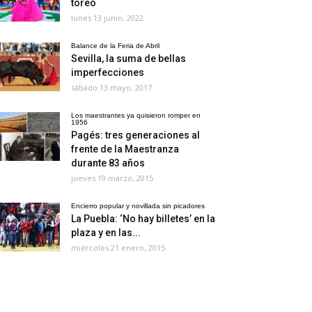
toreo
lunes 13 junio, 2022
Balance de la Feria de Abril
Sevilla, la suma de bellas
imperfecciones
sábado 13 mayo, 2017
Los maestrantes ya quisieron romper en
1956
Pagés: tres generaciones al
frente de la Maestranza
durante 83 años
jueves 19 marzo, 2015
Encierro popular y novillada sin picadores
La Puebla: ‘No hay billetes’ en la
plaza y en las...
miércoles 21 enero, 2015