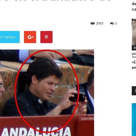
de
ca
3101
0
en Twitter
E
MA
To
«E
en