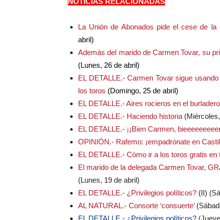
NOTICIAS RELACIONADAS
La Unión de Abonados pide el cese de la
abril)
Además del marido de Carmen Tovar, su pri
(Lunes, 26 de abril)
EL DETALLE.- Carmen Tovar sigue usando a 
los toros
(Domingo, 25 de abril)
EL DETALLE.- Aires rocieros en el burladero 
EL DETALLE.- Haciendo historia
(Miércoles, 
EL DETALLE.- ¡¡Bien Carmen, bieeeeeeeee
OPINIÓN.- Rafemo: ¡empadrónate en Castill
EL DETALLE.- Cómo ir a los toros gratis en 
El marido de la delegada Carmen Tovar, GRA
(Lunes, 19 de abril)
EL DETALLE.- ¿Privilegios políticos?
(II) (S
AL NATURAL.- Consorte ‘consuerte’
(Sábado
EL DETALLE.- ¿Privilegios políticos?
(Jueves