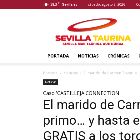
C
38.3
sábado, agosto 8, 2026
Co
Sevilla,es
Sevilla
Taurina
PORTADA
NOTICIAS
CRÓNICAS
Portada
Noticias
El marido de Carmen Tovar, su p
Noticias
Caso 'CASTILLEJA CONNECTION'
El marido de Car
primo… y hasta el
GRATIS a los tor