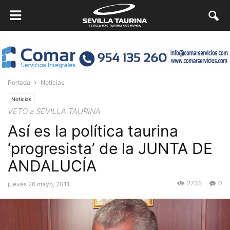
Portada
Noticias
Noticias
VETO a SEVILLA TAURINA
Así es la política taurina
‘progresista’ de la JUNTA DE
ANDALUCÍA
2735
0
jueves 26 mayo, 2011