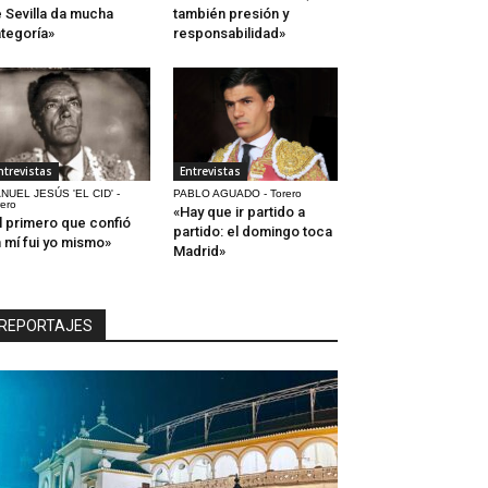
 Sevilla da mucha
también presión y
tegoría»
responsabilidad»
ntrevistas
Entrevistas
NUEL JESÚS 'EL CID' -
PABLO AGUADO - Torero
rero
«Hay que ir partido a
l primero que confió
partido: el domingo toca
 mí fui yo mismo»
Madrid»
REPORTAJES