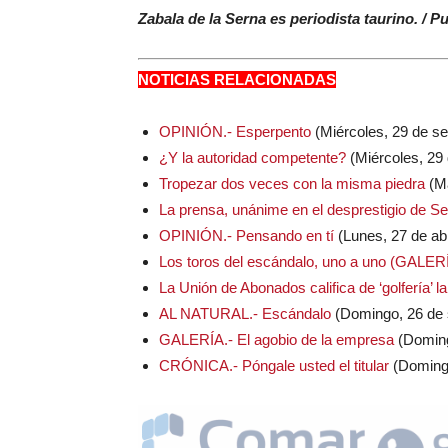
Zabala de la Serna es periodista taurino. / P
NOTICIAS RELACIONADAS
OPINIÓN.- Esperpento
(Miércoles, 29 de s
¿Y la autoridad competente?
(Miércoles, 29
Tropezar dos veces con la misma piedra
(Ma
La prensa, unánime en el desprestigio de Sev
OPINIÓN.- Pensando en tí
(Lunes, 27 de abr
Los toros del escándalo, uno a uno (GAL
La Unión de Abonados califica de ‘golfería’ l
AL NATURAL.- Escándalo
(Domingo, 26 de 
GALERÍA.- El agobio de la empresa
(Doming
CRÓNICA.- Póngale usted el titular
(Domingo