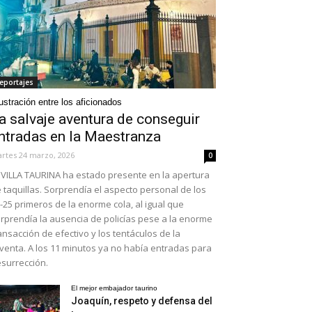
eportajes
ustración entre los aficionados
a salvaje aventura de conseguir
ntradas en la Maestranza
rtes 24 marzo, 2026
0
VILLA TAURINA ha estado presente en la apertura
 taquillas. Sorprendía el aspecto personal de los
-25 primeros de la enorme cola, al igual que
rprendía la ausencia de policías pese a la enorme
ansacción de efectivo y los tentáculos de la
venta. A los 11 minutos ya no había entradas para
surrección.
El mejor embajador taurino
Joaquín, respeto y defensa del