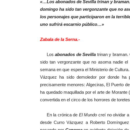
«…Los abonados de Sevilla trinan y braman. 
domingo ha sido tan vergonzante que no aso
los personajes que participaron en la terribl
uno sufrirá escarnio público…»
Zabala de la Serna.-
Los
abonados de Sevilla
trinan y braman. 
sido tan vergonzante que no asoma nadie el 
semana en que espera el Ministerio de Cultura
Vázquez ha sido demoledor por donde ha p
precisamente menores: Algeciras, El Puerto d
ha quedado maquillada por el arte de Morante (d
convertida en el circo de los horrores de toret
En la crónica de
El Mundo
creí no olvidar a
desde Curro Vázquez a Roberto Domínguez c
pasando por
Canorea
en evidente dejación de 