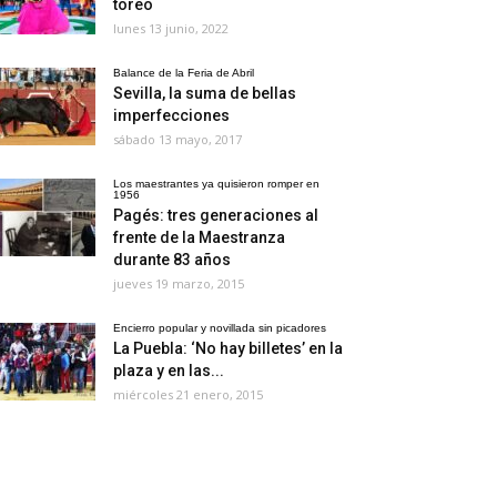
toreo
lunes 13 junio, 2022
Balance de la Feria de Abril
Sevilla, la suma de bellas
imperfecciones
sábado 13 mayo, 2017
Los maestrantes ya quisieron romper en
1956
Pagés: tres generaciones al
frente de la Maestranza
durante 83 años
jueves 19 marzo, 2015
Encierro popular y novillada sin picadores
La Puebla: ‘No hay billetes’ en la
plaza y en las...
miércoles 21 enero, 2015