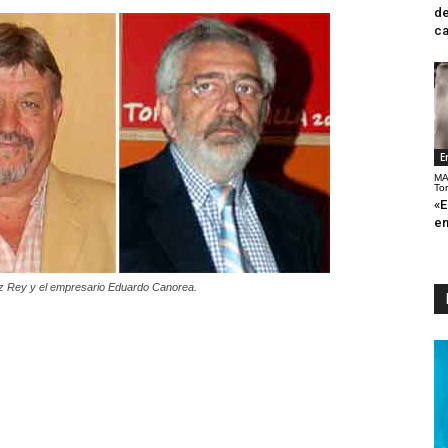
de
ca
E
MA
To
«E
en
z Rey y el empresario Eduardo Canorea.