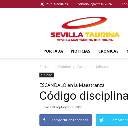
C
25
sábado, agosto 8, 2026
Con
Sevilla,es
Sevilla
Taurina
PORTADA
NOTICIAS
CRÓNICAS
Portada
Opinión
Código disciplinario
Opinión
ESCÁNDALO en la Maestranza
Código disciplina
jueves 30 septiembre, 2010
Compartir en Facebook
Compartir 