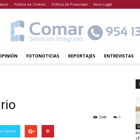
tacto
Política de Cookies
Política de Privacidad
Aviso Legal
OPINIÓN
FOTONOTICIAS
REPORTAJES
ENTREVISTAS
rio
2549
0
E
en Twitter
BO
«T