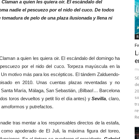
Claman a quien les quiera oir. El escándalo del
ma nadie el pescuezo por el nido del cuco. De todos
e tomadura de pelo de una plaza ilusionada y llena ni
R
Fr
L
Claman a quien les quiera oir. El escándalo del domingo ha
e
pescuezo por el nido del cuco. Torpeza mayúscula en la
ma
. Un motivo más para los escépticos. El tándem Zalduendo-
SE
isado en 2010. Unas cuentas plazas reventadas y no
de
e Santa María, Málaga, San Sebastián, ¡Bilbao!… Barcelona
20
so
os toros devueltos y petit lío el día antes) y
Sevilla
, claro,
tr
es amoformos y putrefactos.
re
Re
 nadie tras mentar a los responsables directos de la estafa,
omo apoderado de El Juli, la máxima figura del toreo,
funciones. En el tintero se quedaron el presidente,
Gabriel