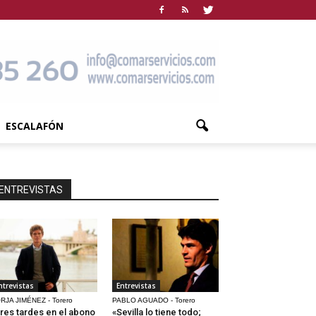
ESCALAFÓN
ENTREVISTAS
ntrevistas
Entrevistas
RJA JIMÉNEZ - Torero
PABLO AGUADO - Torero
res tardes en el abono
«Sevilla lo tiene todo;