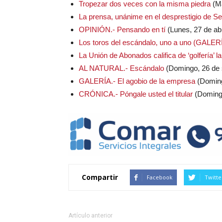
Tropezar dos veces con la misma piedra
(Ma
La prensa, unánime en el desprestigio de Sev
OPINIÓN.- Pensando en tí
(Lunes, 27 de abr
Los toros del escándalo, uno a uno (GAL
La Unión de Abonados califica de ‘golfería’ l
AL NATURAL.- Escándalo
(Domingo, 26 de 
GALERÍA.- El agobio de la empresa
(Doming
CRÓNICA.- Póngale usted el titular
(Domingo
Compartir
Facebook
Twitte
Artículo anterior