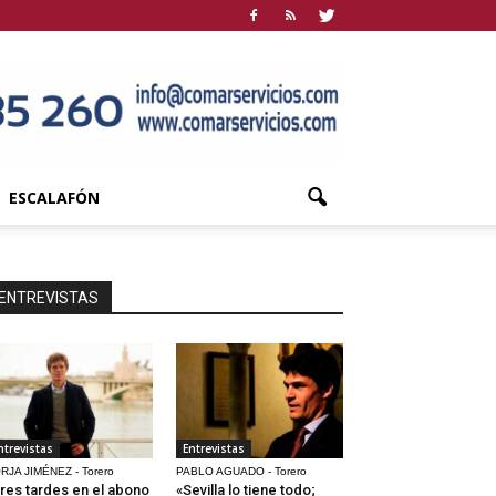
ESCALAFÓN
ENTREVISTAS
ntrevistas
Entrevistas
RJA JIMÉNEZ - Torero
PABLO AGUADO - Torero
res tardes en el abono
«Sevilla lo tiene todo;