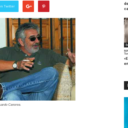
de
en Twitter
ca
E
MA
To
«E
en
uardo Canorea.