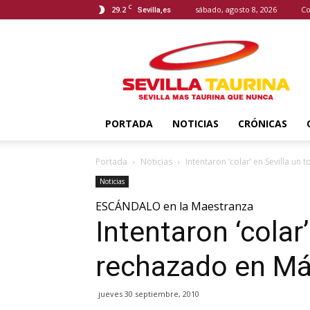
C
29.2
sábado, agosto 8, 2026
Co
Sevilla,es
Sevilla
Taurina
PORTADA
NOTICIAS
CRÓNICAS
Portada
Noticias
Intentaron ‘colar’ en Sevilla un
Noticias
ESCÁNDALO en la Maestranza
Intentaron ‘colar’
rechazado en Má
jueves 30 septiembre, 2010