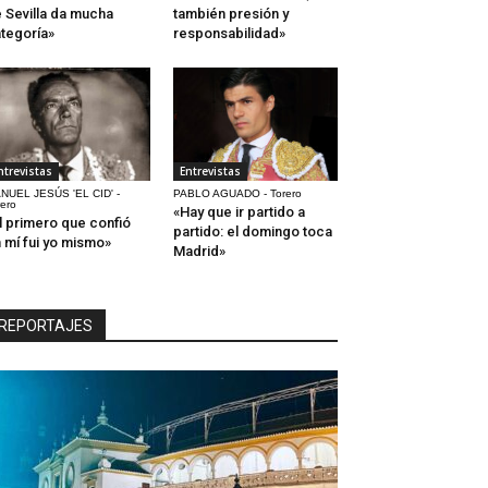
 Sevilla da mucha
también presión y
tegoría»
responsabilidad»
ntrevistas
Entrevistas
NUEL JESÚS 'EL CID' -
PABLO AGUADO - Torero
rero
«Hay que ir partido a
l primero que confió
partido: el domingo toca
 mí fui yo mismo»
Madrid»
REPORTAJES