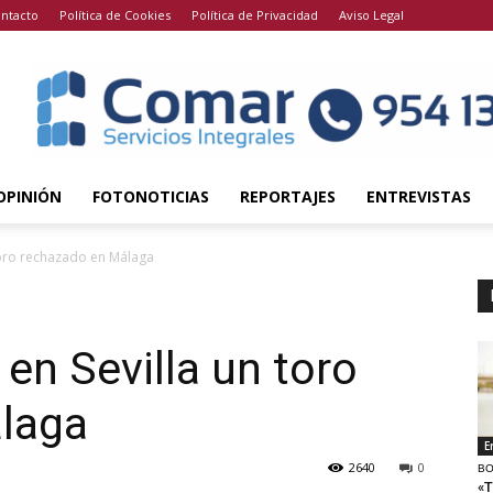
ntacto
Política de Cookies
Política de Privacidad
Aviso Legal
OPINIÓN
FOTONOTICIAS
REPORTAJES
ENTREVISTAS
 toro rechazado en Málaga
 en Sevilla un toro
laga
E
2640
0
BO
«T