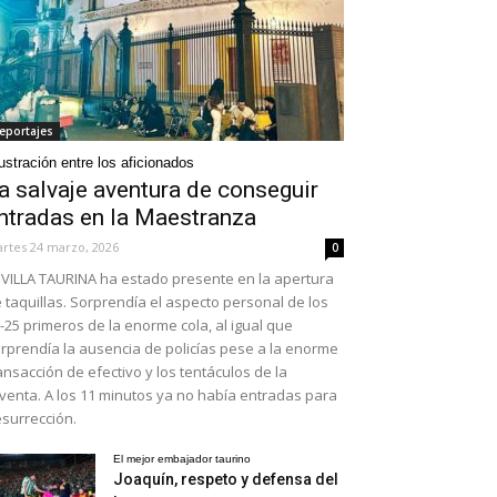
eportajes
ustración entre los aficionados
a salvaje aventura de conseguir
ntradas en la Maestranza
rtes 24 marzo, 2026
0
VILLA TAURINA ha estado presente en la apertura
 taquillas. Sorprendía el aspecto personal de los
-25 primeros de la enorme cola, al igual que
rprendía la ausencia de policías pese a la enorme
ansacción de efectivo y los tentáculos de la
venta. A los 11 minutos ya no había entradas para
surrección.
El mejor embajador taurino
Joaquín, respeto y defensa del