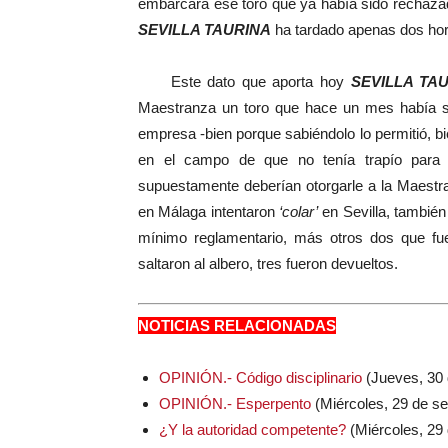
embarcara ese toro que ya había sido rechazad
SEVILLA TAURINA
ha tardado apenas dos hor
Este dato que aporta hoy
SEVILLA TA
Maestranza un toro que hace un mes había si
empresa -bien porque sabiéndolo lo permitió, bi
en el campo de que no tenía trapío para Se
supuestamente deberían otorgarle a la Maestr
en Málaga intentaron
‘colar’
en Sevilla, también
mínimo reglamentario, más otros dos que fue
saltaron al albero, tres fueron devueltos.
NOTICIAS RELACIONADAS
OPINIÓN.- Código disciplinario
(Jueves, 30 
OPINIÓN.- Esperpento
(Miércoles, 29 de s
¿Y la autoridad competente?
(Miércoles, 29