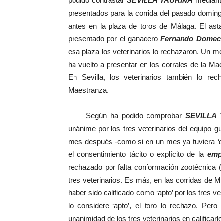
podido contrastar
SEVILLA TAURINA
mediante
presentados para la corrida del pasado domin
antes en la plaza de toros de Málaga. El a
presentado por el ganadero
Fernando Domec
esa plaza los veterinarios lo rechazaron. Un m
ha vuelto a presentar en los corrales de la M
En Sevilla, los veterinarios también lo rec
Maestranza.
Según ha podido comprobar
SEVILLA
unánime por los tres veterinarios del equipo g
mes después -como si en un mes ya tuviera
‘
el consentimiento tácito o explícito de la
emp
rechazado por falta conformación zootécnica 
tres veterinarios. Es más, en las corridas de 
haber sido calificado como ‘apto’ por los tres v
lo considere ‘apto’, el toro lo rechazo. P
unanimidad de los tres veterinarios en calificar