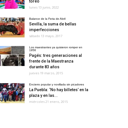
toreo
lunes 13 junio, 2022
Balance de la Feria de Abril
Sevilla, la suma de bellas
imperfecciones
sábado 13 mayo, 2017
Los maestrantes ya quisieron romper en
1956
Pagés: tres generaciones al
frente de la Maestranza
durante 83 años
jueves 19 marzo, 2015
Encierro popular y novillada sin picadores
La Puebla: ‘No hay billetes’ en la
plaza y en las...
miércoles 21 enero, 2015