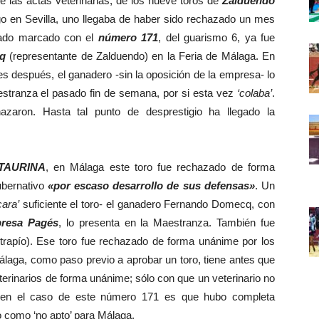
 las actas veterinarias, de los nueve toros de
Zalduendo
go en Sevilla, uno llegaba de haber sido rechazado un mes
stado marcado con el
número 171
, del guarismo 6, ya fue
q
(representante de Zalduendo) en la Feria de Málaga. En
es después, el ganadero -sin la oposición de la empresa- lo
aestranza el pasado fin de semana, por si esta vez
‘colaba’
.
hazaron. Hasta tal punto de desprestigio ha llegado la
 TAURINA
, en Málaga este toro fue rechazado de forma
ubernativo
«por escaso desarrollo de sus defensas»
. Un
cara’
suficiente el toro- el ganadero Fernando Domecq, con
resa Pagés
, lo presenta en la Maestranza. También fue
(trapío). Ese toro fue rechazado de forma unánime por los
Málaga, como paso previo a aprobar un toro, tiene antes que
eterinarios de forma unánime; sólo con que un veterinario no
ero en el caso de este número 171 es que hubo completa
lo como ‘no apto’ para Málaga.