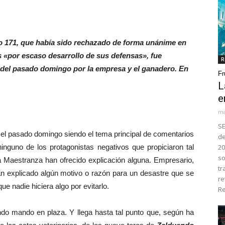
o 171, que había sido rechazado de forma unánime en
s «por escaso desarrollo de sus defensas», fue
R
a del pasado domingo por la empresa y el ganadero. En
Fr
L
e
ma
SE
el pasado domingo siendo el tema principal de comentarios
de
 ninguno de los protagonistas negativos que propiciaron tal
20
so
 la Maestranza han ofrecido explicación alguna. Empresario,
tr
han explicado algún motivo o razón para un desastre que se
re
e nadie hiciera algo por evitarlo.
Re
 mando en plaza. Y llega hasta tal punto que, según ha