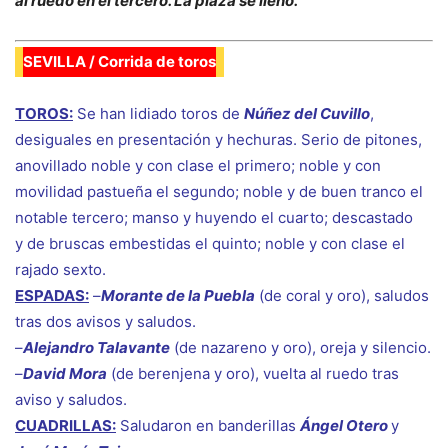
al ruedo en el tercero. La plaza se llenó.
SEVILLA / Corrida de toros
TOROS:
Se han lidiado toros de
Núñez del Cuvillo
,
desiguales en presentación y hechuras. Serio de pitones,
anovillado noble y con clase el primero; noble y con
movilidad pastueña el segundo; noble y de buen tranco el
notable tercero; manso y huyendo el cuarto; descastado
y de bruscas embestidas el quinto; noble y con clase el
rajado sexto.
ESPADAS:
–
Morante de la Puebla
(de coral y oro), saludos
tras dos avisos y saludos.
–
Alejandro Talavante
(de nazareno y oro),
oreja y silencio
.
–
David Mora
(de berenjena y oro), vuelta al ruedo tras
aviso y saludos.
CUADRILLAS:
Saludaron en banderillas
Ángel Otero
y