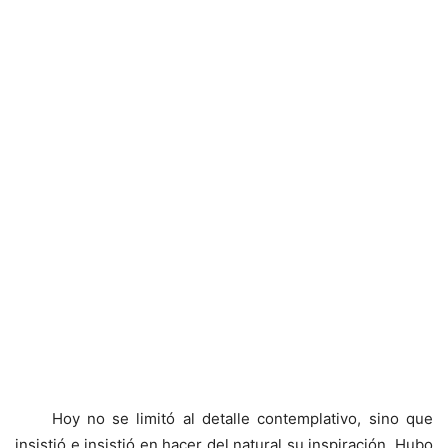
Hoy no se limitó al detalle contemplativo, sino que
insistió e insistió en hacer del natural su inspiración. Hubo