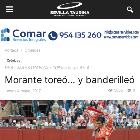
Portada
Crónicas
Crónicas
REAL MAESTRANZA - 10ª Feria de Abril
Morante toreó… y banderilleó
5855
0
jueves 4 mayo, 2017