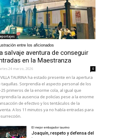
eportajes
ustración entre los aficionados
a salvaje aventura de conseguir
ntradas en la Maestranza
rtes 24 marzo, 2026
0
VILLA TAURINA ha estado presente en la apertura
 taquillas. Sorprendía el aspecto personal de los
-25 primeros de la enorme cola, al igual que
rprendía la ausencia de policías pese a la enorme
ansacción de efectivo y los tentáculos de la
venta. A los 11 minutos ya no había entradas para
surrección.
El mejor embajador taurino
Joaquín, respeto y defensa del