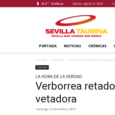
C
25.3
sábado, agosto 8, 2026
Co
Sevilla,es
Sevilla
Taurina
PORTADA
NOTICIAS
CRÓNICAS
Portada
Opinión
Verborrea retadora, respuesta
Opinión
LA HORA DE LA VERDAD
Verborrea retado
vetadora
domingo 15 diciembre, 2013