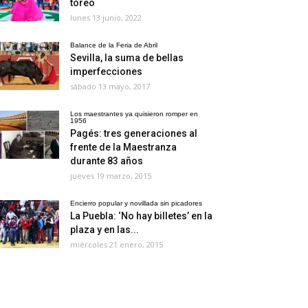
toreo
lunes 13 junio, 2022
Balance de la Feria de Abril
Sevilla, la suma de bellas
imperfecciones
sábado 13 mayo, 2017
Los maestrantes ya quisieron romper en
1956
Pagés: tres generaciones al
frente de la Maestranza
durante 83 años
jueves 19 marzo, 2015
Encierro popular y novillada sin picadores
La Puebla: ‘No hay billetes’ en la
plaza y en las...
miércoles 21 enero, 2015