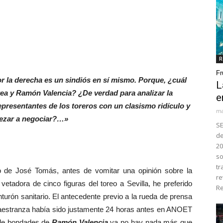
R
Fr
la derecha es un sindiós en sí mismo. Porque, ¿cuál
L
rea y Ramón Valencia? ¿De verdad para analizar la
e
presentantes de los toreros con un clasismo ridículo y
ma
mpezar a negociar?…»
SE
de
20
so
tr
de José Tomás, antes de vomitar una opinión sobre la
re
etadora de cinco figuras del toreo a Sevilla, he preferido
Re
rón sanitario. El antecedente previo a la rueda de prensa
aestranza había sido justamente 24 horas antes en ANOET
 de bondades de
Ramón Valencia
ya no hay nada más que