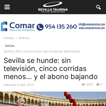
Portada
Noticias
Noticias
Quinto año consecutivo de huída de abonados
Sevilla se hunde: sin
televisión, cinco corridas
menos… y el abono bajando
2057
0
miércoles 3 abril, 2013