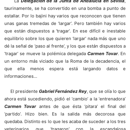
La
Delegación de la Junta de Andalucía en Sevilla
,
taurinamente, se ha convertido en una bomba a punto de
estallar. Por lo bajini hay varios que reconocen que tienen
unas ganas tremedas de ‘largar’. Pero también hay varios
que están dispuestos a ‘tragar’. En ese difícil e inestable
equilibrio sobre los que quieren ‘largar’ nada más que uno
dé la señal de ‘paso al frente’, y los que están dispuestos a
‘tragar’ se mueve la polémica delegada
Carmen Tovar
. En
un entorno más viciado que la Roma de la decadencia, el
que ella menos espera está largando datos e
informaciones…
El presidente
Gabriel Fernández Rey
, que se olía lo que
ahora está sucediendo, pidió el ‘cambio’ a la ‘entrenadora’
Carmen Tovar
antes de que ésta ‘pitara’ el final del
‘partido’. Hizo bien. Es la salida más decorosa que
quedaba. Distinto es lo que les acaba de suceder a los tres
veterinarios que
‘tragaron’
con la escandalosa