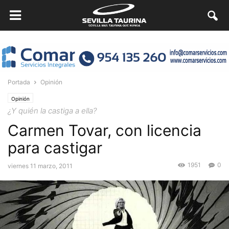
Portada
Opinión
Opinión
¿Y quién la castiga a ella?
Carmen Tovar, con licencia
para castigar
1951
0
viernes 11 marzo, 2011