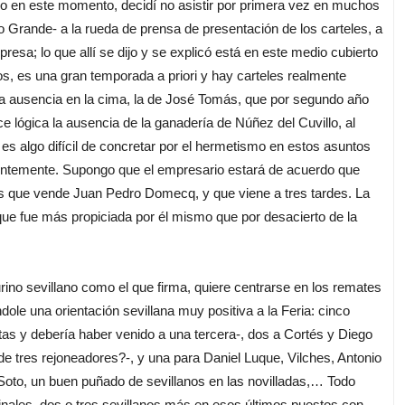
 en este momento, decidí no asistir por primera vez en muchos
 Grande- a la rueda de prensa de presentación de los carteles, a
esa; lo que allí se dijo y se explicó está en este medio cubierto
s, es una gran temporada a priori y hay carteles realmente
a ausencia en la cima, la de José Tomás, que por segundo año
lógica la ausencia de la ganadería de Núñez del Cuvillo, al
es algo difícil de concretar por el hermetismo en estos asuntos
dentemente. Supongo que el empresario estará de acuerdo que
os que vende Juan Pedro Domecq, y que viene a tres tardes. La
ue fue más propiciada por él mismo que por desacierto de la
o sevillano como el que firma, quiere centrarse en los remates
dole una orientación sevillana muy positiva a la Feria: cinco
tas y debería haber venido a una tercera-, dos a Cortés y Diego
de tres rejoneadores?-, y una para Daniel Luque, Vilches, Antonio
a Soto, un buen puñado de sevillanos en las novilladas,… Todo
finales, dos o tres sevillanos más en esos últimos puestos con