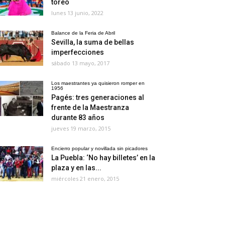
toreo
lunes 13 junio, 2022
Balance de la Feria de Abril
Sevilla, la suma de bellas
imperfecciones
sábado 13 mayo, 2017
Los maestrantes ya quisieron romper en
1956
Pagés: tres generaciones al
frente de la Maestranza
durante 83 años
jueves 19 marzo, 2015
Encierro popular y novillada sin picadores
La Puebla: ‘No hay billetes’ en la
plaza y en las...
miércoles 21 enero, 2015