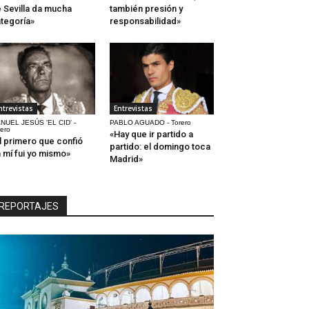
 Sevilla da mucha
también presión y
tegoría»
responsabilidad»
ntrevistas
Entrevistas
NUEL JESÚS 'EL CID' -
PABLO AGUADO - Torero
rero
«Hay que ir partido a
l primero que confió
partido: el domingo toca
 mí fui yo mismo»
Madrid»
REPORTAJES