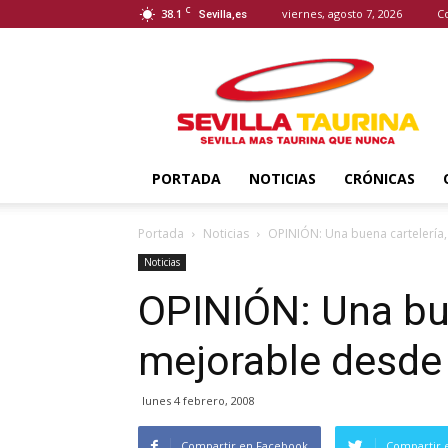
C
38.1
viernes, agosto 7, 2026
C
Sevilla,es
Sevilla
Taurina
PORTADA
NOTICIAS
CRÓNICAS
Portada
Noticias
OPINIÓN: Una buena cartelería,
Noticias
OPINIÓN: Una bue
mejorable desde 
lunes 4 febrero, 2008
Compartir en Facebook
Compartir 