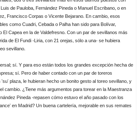
mo Luis de Pauloba, Fernández Pineda o Manuel Escribano, o en
tez, Francisco Corpas o Vicente Bejarano. En cambio, esos
ibles como Cuadri, Cebada o Palha han sido para Bolívar,
 El Capea en la de Valdefresno. Con un par de sevillanos más
da de El Fundi -Liria, con 21 orejas, sólo a una- se hubiera
eo sevillano.
rsal; sí. Y para eso están todos los grandes excepción hecha de
presa; sí. Pero de haber contado con un par de toreros
su' plaza, le hubieran hecho un bonito gesto al toreo sevillano, y
 el cambio. ¿Tiene más argumentos para torear en la Maestranza
rnández Pineda -repasen cómo estuvo el año pasado con los
'chance' en Madrid? Un buena cartelería, mejorable en sus remates