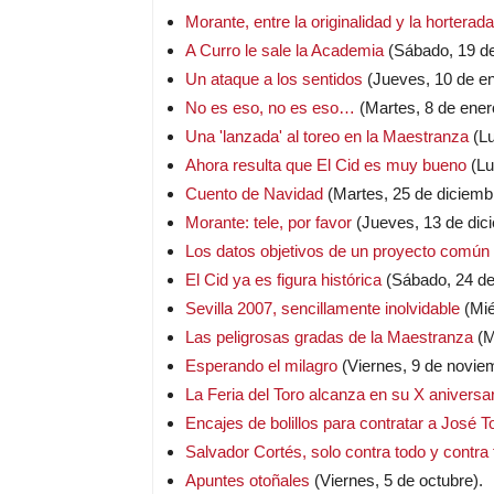
Morante, entre la originalidad y la horterada
A Curro le sale la Academia
(Sábado, 19 de
Un ataque a los sentidos
(Jueves, 10 de en
No es eso, no es eso…
(Martes, 8 de ener
Una 'lanzada' al toreo en la Maestranza
(Lu
Ahora resulta que El Cid es muy bueno
(Lu
Cuento de Navidad
(Martes, 25 de diciemb
Morante: tele, por favor
(Jueves, 13 de dic
Los datos objetivos de un proyecto común
El Cid ya es figura histórica
(Sábado, 24 de
Sevilla 2007, sencillamente inolvidable
(Mié
Las peligrosas gradas de la Maestranza
(M
Esperando el milagro
(Viernes, 9 de novie
La Feria del Toro alcanza en su X aniversa
Encajes de bolillos para contratar a José
Salvador Cortés, solo contra todo y contra
Apuntes otoñales
(Viernes, 5 de octubre).