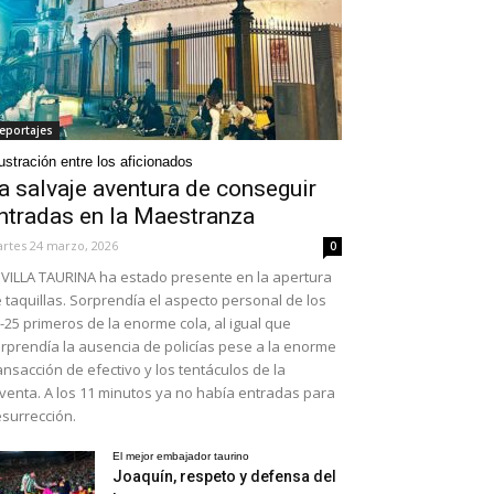
eportajes
ustración entre los aficionados
a salvaje aventura de conseguir
ntradas en la Maestranza
rtes 24 marzo, 2026
0
VILLA TAURINA ha estado presente en la apertura
 taquillas. Sorprendía el aspecto personal de los
-25 primeros de la enorme cola, al igual que
rprendía la ausencia de policías pese a la enorme
ansacción de efectivo y los tentáculos de la
venta. A los 11 minutos ya no había entradas para
surrección.
El mejor embajador taurino
Joaquín, respeto y defensa del