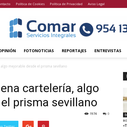
ontacto
Política de Cookies
Política de Privacidad
Aviso Legal
OPINIÓN
FOTONOTICIAS
REPORTAJES
ENTREVISTAS
 algo mejorable desde el prisma sevillano
na cartelería, algo
el prisma sevillano
1974
0
E
BO
«T
en Twitter