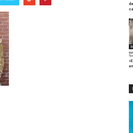
de
ca
E
MA
To
«E
en