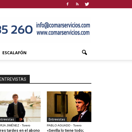
ESCALAFÓN
ENTREVISTAS
ntrevistas
Entrevistas
RJA JIMÉNEZ - Torero
PABLO AGUADO - Torero
res tardes en el abono
«Sevilla lo tiene todo;