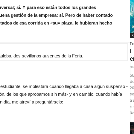
versal; sí. Y para eso están todos los grandes
uena gestión de la empresa; sí. Pero de haber contado
itados de esa corrida en «su» plaza, le hubieran hecho
R
Fr
L
loba, dos sevillanos ausentes de la Feria.
e
ma
SE
de
tudiante, se molestara cuando llegaba a casa algún suspenso -
20
so
ontón, de los que aprobamos sin más- y en cambio, cuando había
tr
 día, me atreví a preguntárselo:
re
Re