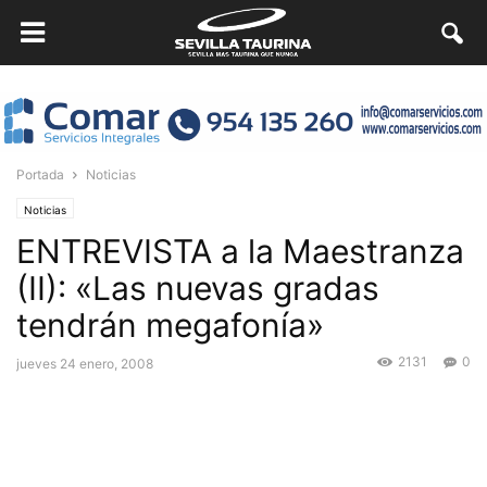
Portada
Noticias
Noticias
ENTREVISTA a la Maestranza
(II): «Las nuevas gradas
tendrán megafonía»
2131
0
jueves 24 enero, 2008