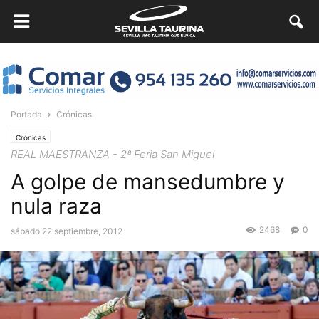
Portada
Crónicas
Crónicas
REAL MAESTRANZA - 2ª Feria San Miguel
A golpe de mansedumbre y
nula raza
2468
0
sábado 22 septiembre, 2012