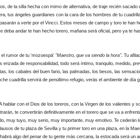
 de la silla hecha con mimo de alternativa, de traje recién sacado
era, tus ángeles guardianes con la cara de los hombres de tu cuadrilla,
, pasarán a verte por el Vincci. Estos meses de campo y toro te han 
deba andar te han hecho torero, mañana será oficial, pero ya te has 
el rumor de tu 'mozoespá'
"Maestro, que va siendo la hora"
. Tu afil
erizada de responsabilidad, todo será íntimo, tranquilo, medido, prev
stas, los cabales del buen fario, las palmadas, los besos, las sensaci
oche cuadrilla servirá de penúltimo refugio, verás el ambiente de día
A hablar con el Dios de los toreros, con la Virgen de los valientes y s
trarán, te convertirán definitivamente en el torero que se va a enfre
ido, muy tuyo, muy serio, muy importante, muy emotivo. Te cederán l
ausos de tu plaza de Sevilla y tu primer toro en una plaza, en la M
habrá algo del penar de tu gente más cercana, la estocada será un a