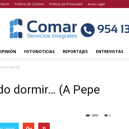
ntacto
Política de Cookies
Política de Privacidad
Aviso Legal
OPINIÓN
FOTONOTICIAS
REPORTAJES
ENTREVISTAS
Pepe Moral)
o dormir… (A Pepe
1890
0
en Twitter