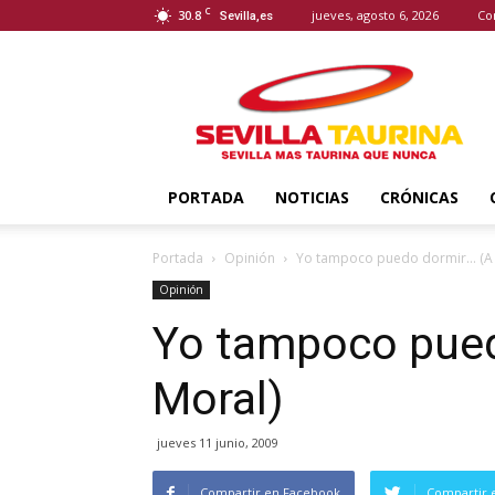
C
30.8
jueves, agosto 6, 2026
Co
Sevilla,es
Sevilla
Taurina
PORTADA
NOTICIAS
CRÓNICAS
Portada
Opinión
Yo tampoco puedo dormir… (A 
Opinión
Yo tampoco pued
Moral)
jueves 11 junio, 2009
Compartir en Facebook
Compartir 