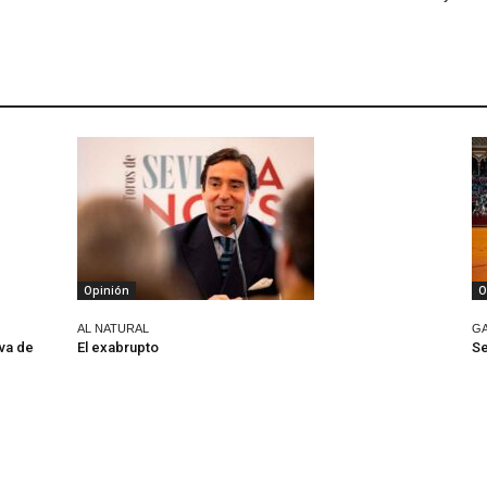
Opinión
O
AL NATURAL
G
va de
El exabrupto
Se