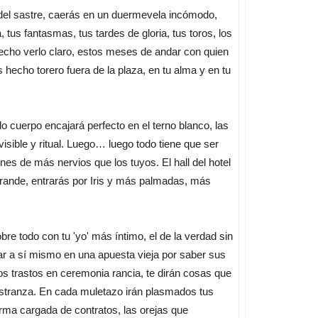
 del sastre, caerás en un duermevela incómodo,
 tus fantasmas, tus tardes de gloria, tus toros, los
hecho verlo claro, estos meses de andar con quien
hecho torero fuera de la plaza, en tu alma y en tu
ado cuerpo encajará perfecto en el terno blanco, las
isible y ritual. Luego… luego todo tiene que ser
ones de más nervios que los tuyos. El hall del hotel
 grande, entrarás por Iris y más palmadas, más
obre todo con tu 'yo' más íntimo, el de la verdad sin
ntar a sí mismo en una apuesta vieja por saber sus
os trastos en ceremonia rancia, te dirán cosas que
aestranza. En cada muletazo irán plasmados tus
rma cargada de contratos, las orejas que