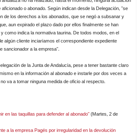
 andaluza no ha realizado, hasta el momento, ninguna actuación
aficionado o abonado. Según indican desde la Delegación, "se
ión de los derechos a los abonados, que se negó a subsanar y
que, aun expirado el plazo dado por ellos finalmente se han
l y como indica la normativa taurina. De todos modos, en el
 algún cliente inciaríamos el correspondiente expediente
te sancionador a la empresa".
legación de la Junta de Andalucía, pese a tener bastante claro
mismo en la información al abonado e instarle por dos veces a
, no va a tomar ninguna medida de oficio al respecto.
ir en las taquillas para defender al abonado"
(Martes, 2 de
nte a la empresa Pagés por irregularidad en la devolución