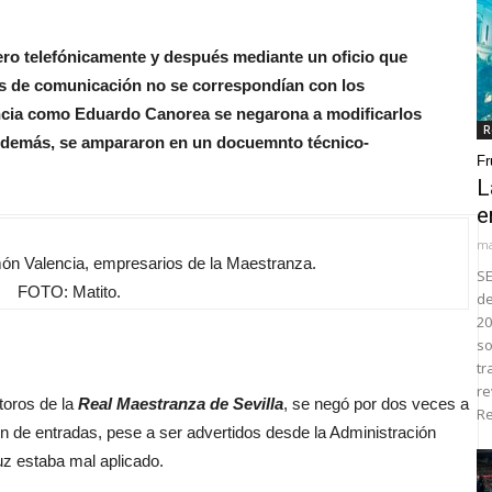
ero telefónicamente y después mediante un oficio que
os de comunicación no se correspondían con los
ncia como Eduardo Canorea se negarona a modificarlos
R
 Además, se ampararon en un docuemnto técnico-
Fr
L
e
ma
n Valencia, empresarios de la Maestranza.
SE
FOTO: Matito.
de
20
so
tr
re
 toros de la
Real Maestranza de Sevilla
, se negó por dos veces a
Re
n de entradas, pese a ser advertidos desde la Administración
z estaba mal aplicado.