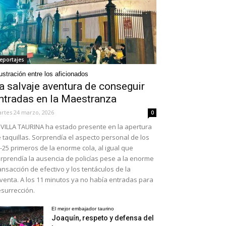
eportajes
ustración entre los aficionados
a salvaje aventura de conseguir
ntradas en la Maestranza
rtes 24 marzo, 2026
0
VILLA TAURINA ha estado presente en la apertura
 taquillas. Sorprendía el aspecto personal de los
-25 primeros de la enorme cola, al igual que
rprendía la ausencia de policías pese a la enorme
ansacción de efectivo y los tentáculos de la
venta. A los 11 minutos ya no había entradas para
surrección.
El mejor embajador taurino
Joaquín, respeto y defensa del