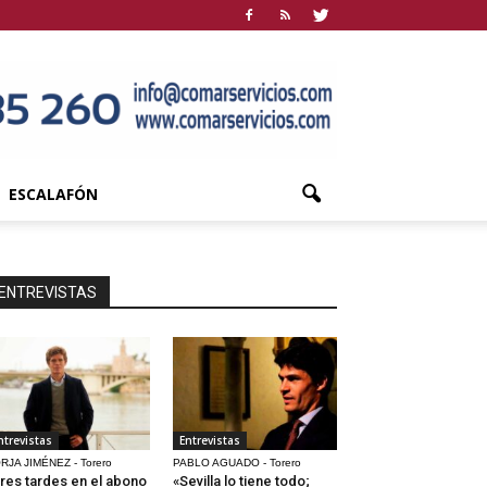
ESCALAFÓN
ENTREVISTAS
ntrevistas
Entrevistas
RJA JIMÉNEZ - Torero
PABLO AGUADO - Torero
res tardes en el abono
«Sevilla lo tiene todo;