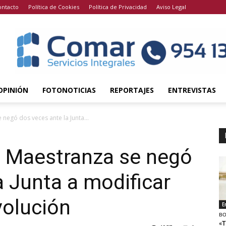
ontacto
Política de Cookies
Política de Privacidad
Aviso Legal
OPINIÓN
FOTONOTICIAS
REPORTAJES
ENTREVISTAS
negó dos veces ante la Junta...
a Maestranza se negó
a Junta a modificar
volución
E
BO
«T