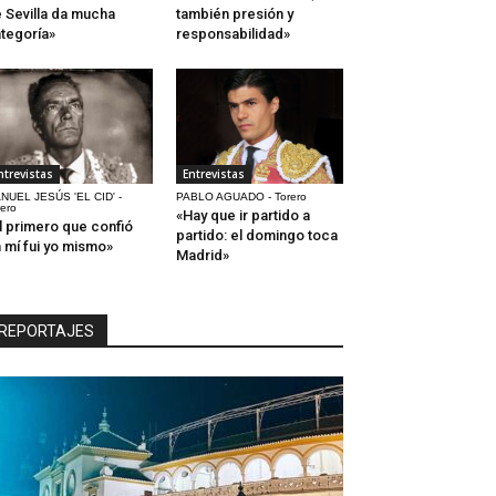
 Sevilla da mucha
también presión y
tegoría»
responsabilidad»
ntrevistas
Entrevistas
NUEL JESÚS 'EL CID' -
PABLO AGUADO - Torero
rero
«Hay que ir partido a
l primero que confió
partido: el domingo toca
 mí fui yo mismo»
Madrid»
REPORTAJES