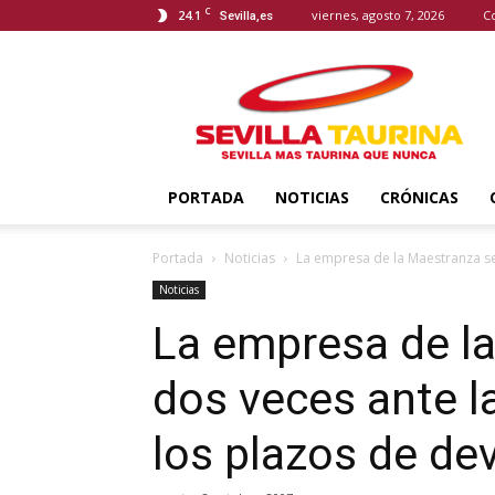
C
24.1
viernes, agosto 7, 2026
C
Sevilla,es
Sevilla
Taurina
PORTADA
NOTICIAS
CRÓNICAS
Portada
Noticias
La empresa de la Maestranza se 
Noticias
La empresa de l
dos veces ante l
los plazos de de