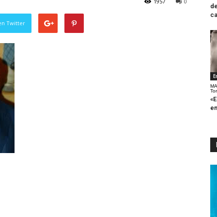
1957
0
de
ca
en Twitter
E
MA
To
«E
en