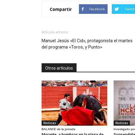
Compartir
Facebook
Twitte
Artículo anterior
Manuel Jesús «El Cid», protagonista el martes
del programa «Toros, y Punto»
Otros artículos
Noticias
Noticias
BALANCE de la jornada
Investigado por
Morante, a hombros en la plaza de
Suspendida 