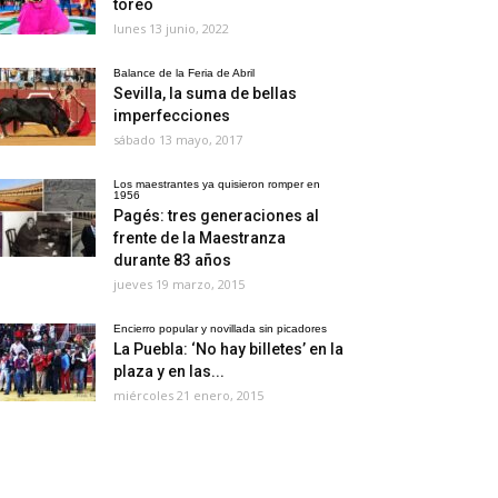
toreo
lunes 13 junio, 2022
Balance de la Feria de Abril
Sevilla, la suma de bellas
imperfecciones
sábado 13 mayo, 2017
Los maestrantes ya quisieron romper en
1956
Pagés: tres generaciones al
frente de la Maestranza
durante 83 años
jueves 19 marzo, 2015
Encierro popular y novillada sin picadores
La Puebla: ‘No hay billetes’ en la
plaza y en las...
miércoles 21 enero, 2015