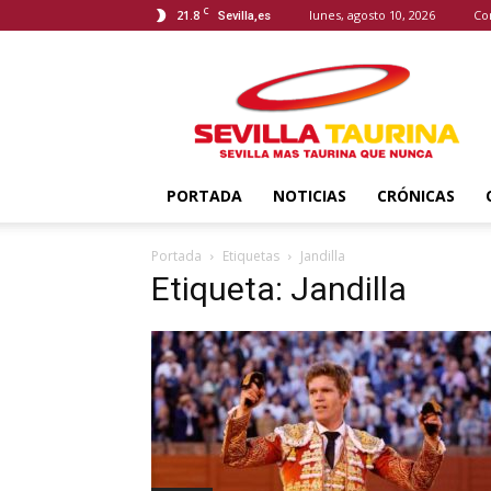
C
21.8
lunes, agosto 10, 2026
Co
Sevilla,es
Sevilla
Taurina
PORTADA
NOTICIAS
CRÓNICAS
Portada
Etiquetas
Jandilla
Etiqueta: Jandilla