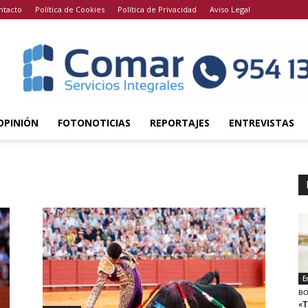
ntacto
Política de Cookies
Política de Privacidad
Aviso Legal
OPINIÓN
FOTONOTICIAS
REPORTAJES
ENTREVISTAS
E
BO
«T