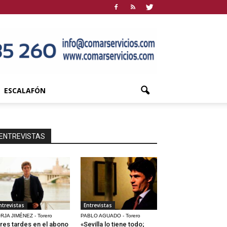
ESCALAFÓN
ENTREVISTAS
ntrevistas
Entrevistas
RJA JIMÉNEZ - Torero
PABLO AGUADO - Torero
res tardes en el abono
«Sevilla lo tiene todo;