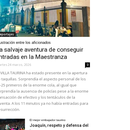
eportajes
ustración entre los aficionados
a salvaje aventura de conseguir
ntradas en la Maestranza
rtes 24 marzo, 2026
0
VILLA TAURINA ha estado presente en la apertura
 taquillas. Sorprendía el aspecto personal de los
-25 primeros de la enorme cola, al igual que
rprendía la ausencia de policías pese a la enorme
ansacción de efectivo y los tentáculos de la
venta. A los 11 minutos ya no había entradas para
surrección.
El mejor embajador taurino
Joaquín, respeto y defensa del