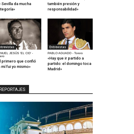
 Sevilla da mucha
también presión y
tegoría»
responsabilidad»
ntrevistas
Entrevistas
NUEL JESÚS 'EL CID' -
PABLO AGUADO - Torero
rero
«Hay que ir partido a
l primero que confió
partido: el domingo toca
 mí fui yo mismo»
Madrid»
REPORTAJES