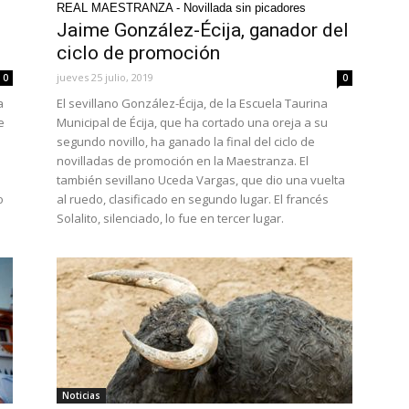
REAL MAESTRANZA - Novillada sin picadores
Jaime González-Écija, ganador del
ciclo de promoción
jueves 25 julio, 2019
0
0
a
El sevillano González-Écija, de la Escuela Taurina
e
Municipal de Écija, que ha cortado una oreja a su
segundo novillo, ha ganado la final del ciclo de
novilladas de promoción en la Maestranza. El
también sevillano Uceda Vargas, que dio una vuelta
o
al ruedo, clasificado en segundo lugar. El francés
Solalito, silenciado, lo fue en tercer lugar.
Noticias