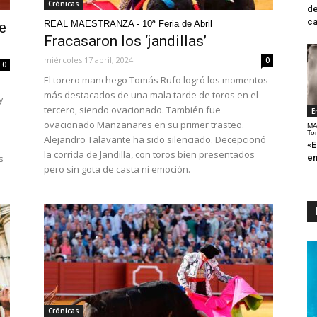
Crónicas
de
ca
e
REAL MAESTRANZA - 10ª Feria de Abril
Fracasaron los ‘jandillas’
miércoles 17 abril, 2024
0
0
El torero manchego Tomás Rufo logró los momentos
más destacados de una mala tarde de toros en el
y
tercero, siendo ovacionado. También fue
E
ovacionado Manzanares en su primer trasteo.
MA
To
Alejandro Talavante ha sido silenciado. Decepcionó
«E
la corrida de Jandilla, con toros bien presentados
s
en
pero sin gota de casta ni emoción.
Crónicas