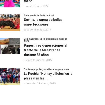
toreo
lunes 13 junio, 2022
Balance de la Feria de Abril
Sevilla, la suma de bellas
imperfecciones
sábado 13 mayo, 2017
Los maestrantes ya quisieron romper en
1956
Pagés: tres generaciones al
frente de la Maestranza
durante 83 años
jueves 19 marzo, 2015
Encierro popular y novillada sin picadores
La Puebla: ‘No hay billetes’ en la
plaza y en las...
miércoles 21 enero, 2015