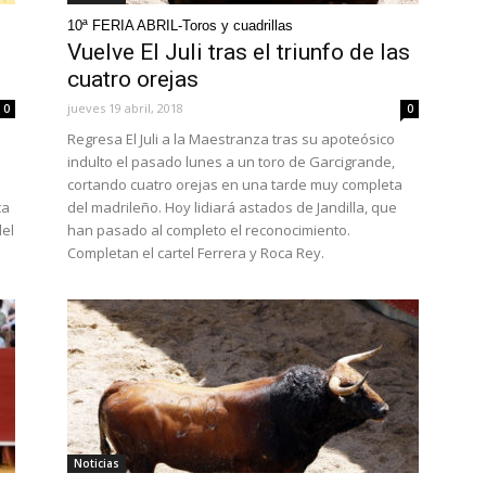
10ª FERIA ABRIL-Toros y cuadrillas
Vuelve El Juli tras el triunfo de las
cuatro orejas
jueves 19 abril, 2018
0
0
Regresa El Juli a la Maestranza tras su apoteósico
indulto el pasado lunes a un toro de Garcigrande,
cortando cuatro orejas en una tarde muy completa
ca
del madrileño. Hoy lidiará astados de Jandilla, que
del
han pasado al completo el reconocimiento.
Completan el cartel Ferrera y Roca Rey.
Noticias