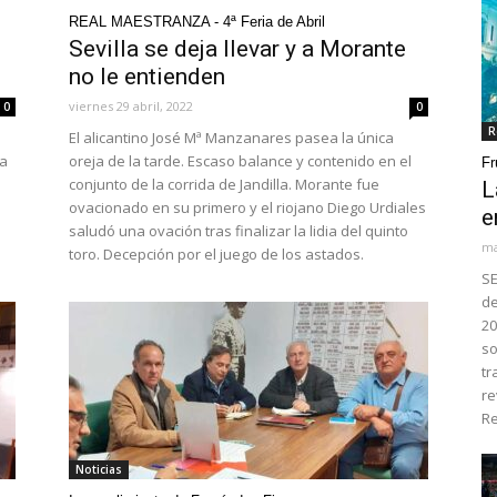
REAL MAESTRANZA - 4ª Feria de Abril
Sevilla se deja llevar y a Morante
no le entienden
viernes 29 abril, 2022
0
0
R
El alicantino José Mª Manzanares pasea la única
ta
oreja de la tarde. Escaso balance y contenido en el
Fr
a
conjunto de la corrida de Jandilla. Morante fue
L
ovacionado en su primero y el riojano Diego Urdiales
e
saludó una ovación tras finalizar la lidia del quinto
ma
toro. Decepción por el juego de los astados.
SE
de
20
so
tr
re
Re
Noticias