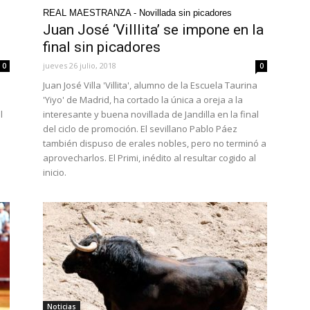
REAL MAESTRANZA - Novillada sin picadores
Juan José ‘Villlita’ se impone en la
final sin picadores
jueves 26 julio, 2018
0
0
Juan José Villa 'Villita', alumno de la Escuela Taurina
'Yiyo' de Madrid, ha cortado la única a oreja a la
l
interesante y buena novillada de Jandilla en la final
del ciclo de promoción. El sevillano Pablo Páez
también dispuso de erales nobles, pero no terminó a
aprovecharlos. El Primi, inédito al resultar cogido al
inicio.
Noticias