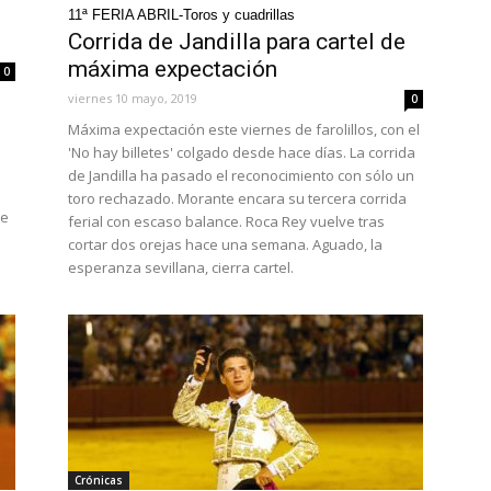
11ª FERIA ABRIL-Toros y cuadrillas
Corrida de Jandilla para cartel de
máxima expectación
0
viernes 10 mayo, 2019
0
Máxima expectación este viernes de farolillos, con el
'No hay billetes' colgado desde hace días. La corrida
de Jandilla ha pasado el reconocimiento con sólo un
toro rechazado. Morante encara su tercera corrida
ce
ferial con escaso balance. Roca Rey vuelve tras
cortar dos orejas hace una semana. Aguado, la
esperanza sevillana, cierra cartel.
Crónicas