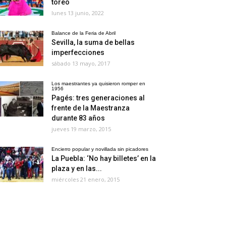
toreo
lunes 13 junio, 2022
Balance de la Feria de Abril
Sevilla, la suma de bellas
imperfecciones
sábado 13 mayo, 2017
Los maestrantes ya quisieron romper en
1956
Pagés: tres generaciones al
frente de la Maestranza
durante 83 años
jueves 19 marzo, 2015
Encierro popular y novillada sin picadores
La Puebla: ‘No hay billetes’ en la
plaza y en las...
miércoles 21 enero, 2015