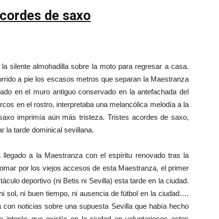
acordes de saxo
silente almohadilla sobre la moto para regresar a casa.
orrido a pie los escasos metros que separan la Maestranza
poyado en el muro antiguo conservado en la antefachada del
cos en el rostro, interpretaba una melancólica melodía a la
axo imprimía aún más tristeza. Tristes acordes de saxo,
 la tarde dominical sevillana.
legado a la Maestranza con el espíritu renovado tras la
mar por los viejos accesos de esta Maestranza, el primer
culo deportivo (ni Betis ni Sevilla) esta tarde en la ciudad.
i sol, ni buen tiempo, ni ausencia de fútbol en la ciudad….
on noticias sobre una supuesta Sevilla que había hecho
o interés que existía en la ciudad en voluntariosos actos