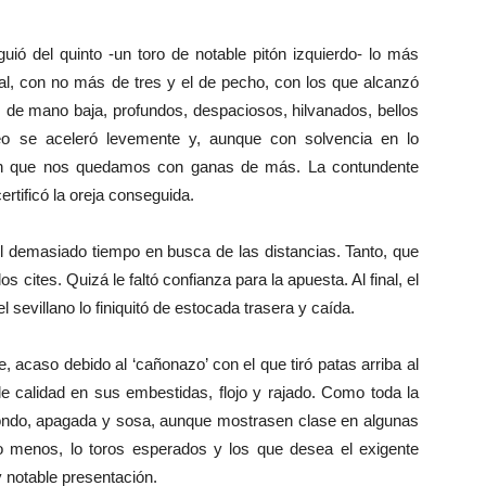
uió del quinto -un toro de notable pitón izquierdo- lo más
ral, con no más de tres y el de pecho, con los que alcanzó
 de mano baja, profundos, despaciosos, hilvanados, bellos
o se aceleró levemente y, aunque con solvencia en lo
a en que nos quedamos con ganas de más. La contundente
ertificó la oreja conseguida.
masiado tiempo en busca de las distancias. Tanto, que
s cites. Quizá le faltó confianza para la apuesta. Al final, el
 sevillano lo finiquitó de estocada trasera y caída.
 acaso debido al ‘cañonazo’ con el que tiró patas arriba al
ble calidad en sus embestidas, flojo y rajado. Como toda la
fondo, apagada y sosa, aunque mostrasen clase en algunas
 menos, lo toros esperados y los que desea el exigente
 notable presentación.