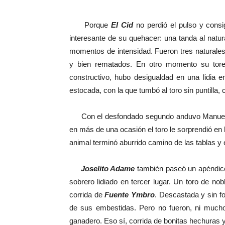
Porque
El Cid
no perdió el pulso y consig
interesante de su quehacer: una tanda al natu
momentos de intensidad. Fueron tres naturales
y bien rematados. En otro momento su tore
constructivo, hubo desigualdad en una lidi
estocada, con la que tumbó al toro sin puntilla, c
Con el desfondado segundo anduvo Manuel de
en más de una ocasión el toro le sorprendió en lo
animal terminó aburrido camino de las tablas y el
Joselito Adame
también paseó un apéndice,
sobrero lidiado en tercer lugar. Un toro de no
corrida de
Fuente Ymbro
. Descastada y sin 
de sus embestidas. Pero no fueron, ni mucho
ganadero. Eso sí, corrida de bonitas hechuras y