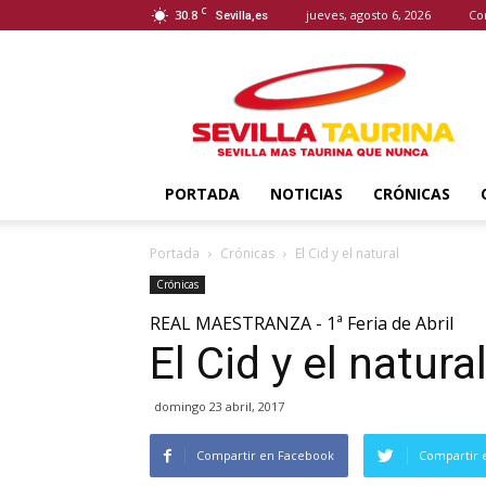
C
30.8
jueves, agosto 6, 2026
Co
Sevilla,es
Sevilla
Taurina
PORTADA
NOTICIAS
CRÓNICAS
Portada
Crónicas
El Cid y el natural
Crónicas
REAL MAESTRANZA - 1ª Feria de Abril
El Cid y el natura
domingo 23 abril, 2017
Compartir en Facebook
Compartir 