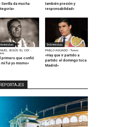
 Sevilla da mucha
también presión y
tegoría»
responsabilidad»
ntrevistas
Entrevistas
NUEL JESÚS 'EL CID' -
PABLO AGUADO - Torero
rero
«Hay que ir partido a
l primero que confió
partido: el domingo toca
 mí fui yo mismo»
Madrid»
REPORTAJES