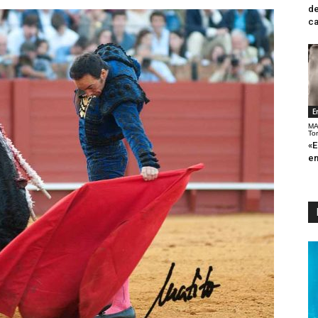
de
ca
E
MA
To
«E
en