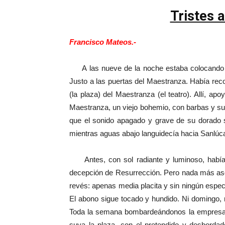
Tristes 
Francisco Mateos.-
A las nueve de la noche estaba colocando la 
Justo a las puertas del Maestranza. Había rec
(la plaza) del Maestranza (el teatro). Allí, a
Maestranza, un viejo bohemio, con barbas y sur
que el sonido apagado y grave de su dorado s
mientras aguas abajo languidecía hacia Sanlúcar
Antes, con sol radiante y luminoso, había l
decepción de Resurrección. Pero nada más aso
revés: apenas media placita y sin ningún espectá
El abono sigue tocado y hundido. Ni domingo, n
Toda la semana bombardeándonos la empresa c
suya la plaza, con el pretendido y desbordad