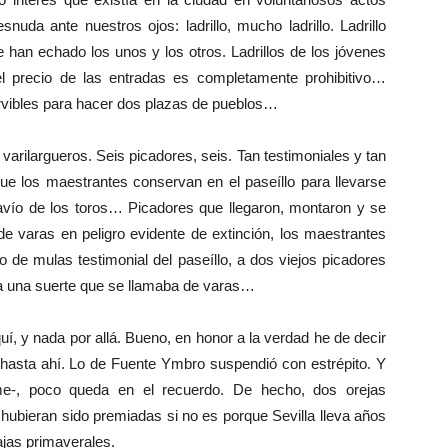
nuda ante nuestros ojos: ladrillo, mucho ladrillo. Ladrillo
 han echado los unos y los otros. Ladrillos de los jóvenes
l precio de las entradas es completamente prohibitivo…
nservibles para hacer dos plazas de pueblos…
arilargueros. Seis picadores, seis. Tan testimoniales y tan
que los maestrantes conservan en el paseíllo para llevarse
avío de los toros… Picadores que llegaron, montaron y se
de varas en peligro evidente de extinción, los maestrantes
o de mulas testimonial del paseíllo, a dos viejos picadores
ra una suerte que se llamaba de varas…
 y nada por allá. Bueno, en honor a la verdad he de decir
hasta ahí. Lo de Fuente Ymbro suspendió con estrépito. Y
me-, poco queda en el recuerdo. De hecho, dos orejas
hubieran sido premiadas si no es porque Sevilla lleva años
ajas primaverales.