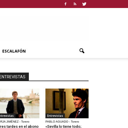
ESCALAFÓN
ENTREVISTAS
ntrevistas
Entrevistas
RJA JIMÉNEZ - Torero
PABLO AGUADO - Torero
res tardes en el abono
«Sevilla lo tiene todo;