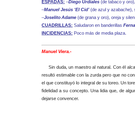
ESPADAS:
–
Diego Urdiales
(de tabaco y oro), 
–
Manuel Jesús ‘El Cid’
(de azul y azabache), s
–
Joselito Adame
(de grana y oro), oreja y silen
CUADRILLAS:
Saludaron en banderillas
Fern
INCIDENCIAS:
Poco más de media plaza.
Manuel Viera.-
Sin duda, un maestro al natural. Con él alca
resultó estimable con la zurda pero que no con
el que constituyó lo integral de su toreo. Un to
fidelidad a su concepto. Una lidia que, de al
dejarse convencer.