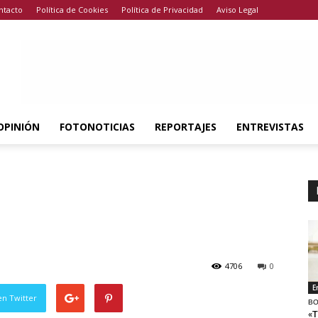
ntacto
Política de Cookies
Política de Privacidad
Aviso Legal
OPINIÓN
FOTONOTICIAS
REPORTAJES
ENTREVISTAS
l
4706
0
E
en Twitter
BO
«T