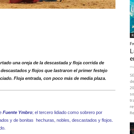
R
Fr
L
e
tado una oreja de la descastada y floja corrida de
ma
escastados y flojos que lastraron el primer festejo
SE
enciado. Floja entrada, con poco más de media plaza.
de
20
so
tr
re
de
Fuente Ymbro
; el tercero lidiado como sobrero por
Re
entados y de bonitas hechuras, nobles, descastados y flojos.
do.