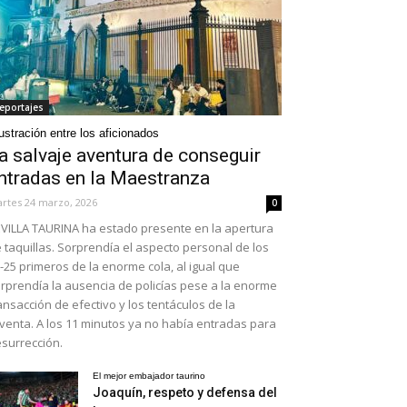
eportajes
ustración entre los aficionados
a salvaje aventura de conseguir
ntradas en la Maestranza
rtes 24 marzo, 2026
0
VILLA TAURINA ha estado presente en la apertura
 taquillas. Sorprendía el aspecto personal de los
-25 primeros de la enorme cola, al igual que
rprendía la ausencia de policías pese a la enorme
ansacción de efectivo y los tentáculos de la
venta. A los 11 minutos ya no había entradas para
surrección.
El mejor embajador taurino
Joaquín, respeto y defensa del