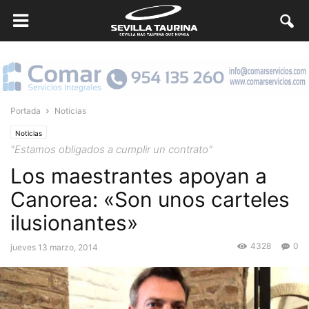
Portada
Noticias
Noticias
"Estamos obligados a cumplir un contrato"
Los maestrantes apoyan a
Canorea: «Son unos carteles
ilusionantes»
4328
0
jueves 13 marzo, 2014