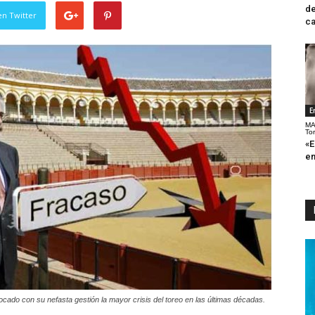
de
en Twitter
ca
E
MA
To
«E
en
do con su nefasta gestión la mayor crisis del toreo en las últimas décadas.