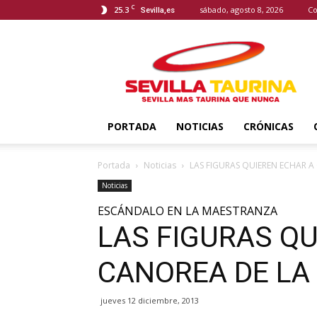
C
25.3
sábado, agosto 8, 2026
Co
Sevilla,es
Sevilla
Taurina
PORTADA
NOTICIAS
CRÓNICAS
Portada
Noticias
LAS FIGURAS QUIEREN ECHAR A
Noticias
ESCÁNDALO EN LA MAESTRANZA
LAS FIGURAS QU
CANOREA DE LA 
jueves 12 diciembre, 2013