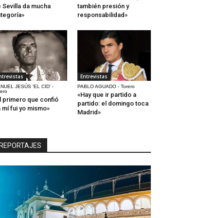
 Sevilla da mucha
también presión y
tegoría»
responsabilidad»
ntrevistas
Entrevistas
NUEL JESÚS 'EL CID' -
PABLO AGUADO - Torero
rero
«Hay que ir partido a
l primero que confió
partido: el domingo toca
 mí fui yo mismo»
Madrid»
REPORTAJES