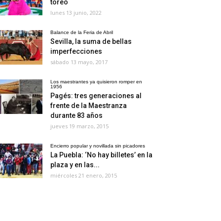
toreo
lunes 13 junio, 2022
Balance de la Feria de Abril
Sevilla, la suma de bellas
imperfecciones
sábado 13 mayo, 2017
Los maestrantes ya quisieron romper en
1956
Pagés: tres generaciones al
frente de la Maestranza
durante 83 años
jueves 19 marzo, 2015
Encierro popular y novillada sin picadores
La Puebla: ‘No hay billetes’ en la
plaza y en las...
miércoles 21 enero, 2015