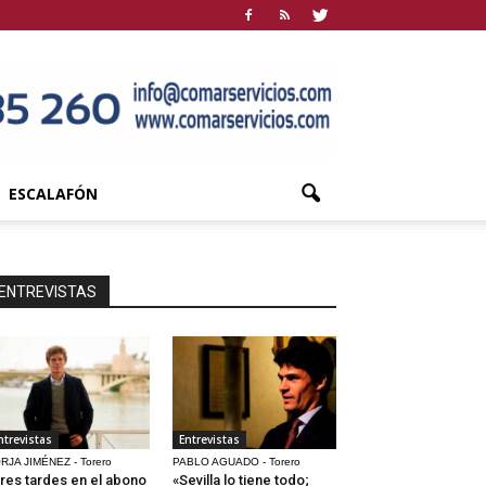
ESCALAFÓN
ENTREVISTAS
ntrevistas
Entrevistas
RJA JIMÉNEZ - Torero
PABLO AGUADO - Torero
res tardes en el abono
«Sevilla lo tiene todo;