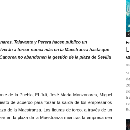
R
anares, Talavante y Perera hacen público un
Fr
L
verán a torear nunca más en la Maestranza hasta que
e
anorea no abandonen la gestión de la plaza de Sevilla
ma
SE
de
20
so
e de la Puebla, El Juli, José María Manzanares, Miguel
tr
uesto de acuerdo para forzar la salida de los empresarios
re
Re
aza de la Maestranza. Las figuras de toreo, a través de un
rear en la plaza de la Maestranza mientras la empresa sea