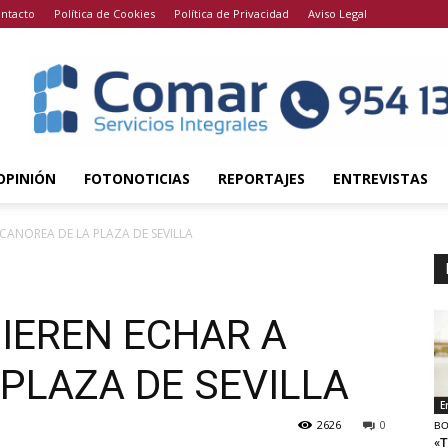
ntacto
Política de Cookies
Política de Privacidad
Aviso Legal
OPINIÓN
FOTONOTICIAS
REPORTAJES
ENTREVISTAS
 CANOREA DE LA PLAZA DE SEVILLA
IEREN ECHAR A
PLAZA DE SEVILLA
E
2626
0
BO
«T