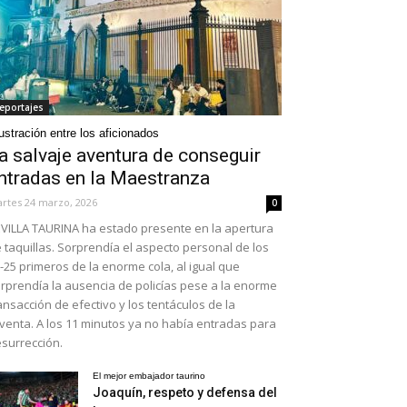
eportajes
ustración entre los aficionados
a salvaje aventura de conseguir
ntradas en la Maestranza
rtes 24 marzo, 2026
0
VILLA TAURINA ha estado presente en la apertura
 taquillas. Sorprendía el aspecto personal de los
-25 primeros de la enorme cola, al igual que
rprendía la ausencia de policías pese a la enorme
ansacción de efectivo y los tentáculos de la
venta. A los 11 minutos ya no había entradas para
surrección.
El mejor embajador taurino
Joaquín, respeto y defensa del