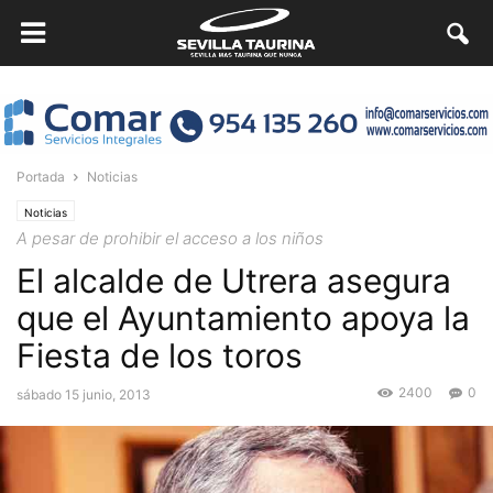
Portada
Noticias
Noticias
A pesar de prohibir el acceso a los niños
El alcalde de Utrera asegura
que el Ayuntamiento apoya la
Fiesta de los toros
2400
0
sábado 15 junio, 2013