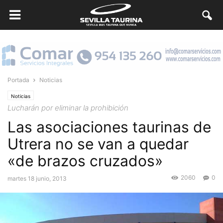
Portada
Noticias
Noticias
Lucharán por eliminar la prohibición
Las asociaciones taurinas de
Utrera no se van a quedar
«de brazos cruzados»
2060
0
martes 18 junio, 2013