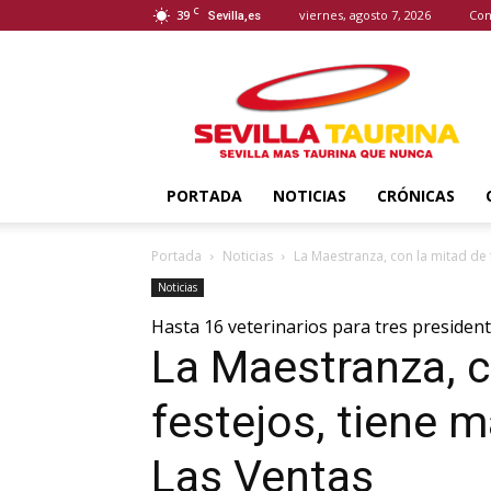
C
39
viernes, agosto 7, 2026
Con
Sevilla,es
Sevilla
Taurina
PORTADA
NOTICIAS
CRÓNICAS
Portada
Noticias
La Maestranza, con la mitad de f
Noticias
Hasta 16 veterinarios para tres presiden
La Maestranza, c
festejos, tiene m
Las Ventas