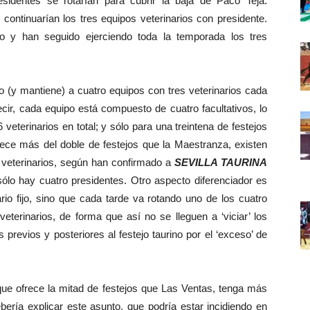
sidentes se rotarían para cubrir la baja de Paco Teja.
o continuarían los tres equipos veterinarios con presidente.
o y han seguido ejerciendo toda la temporada los tres
y mantiene) a cuatro equipos con tres veterinarios cada
ecir, cada equipo está compuesto de cuatro facultativos, lo
veterinarios en total; y sólo para una treintena de festejos
rece más del doble de festejos que la Maestranza, existen
5 veterinarios, según han confirmado a
SEVILLA TAURINA
sólo hay cuatro presidentes. Otro aspecto diferenciador es
rio fijo, sino que cada tarde va rotando uno de los cuatro
eterinarios, de forma que así no se lleguen a ‘viciar’ los
previos y posteriores al festejo taurino por el ‘exceso’ de
 ofrece la mitad de festejos que Las Ventas, tenga más
ebería explicar este asunto, que podría estar incidiendo en