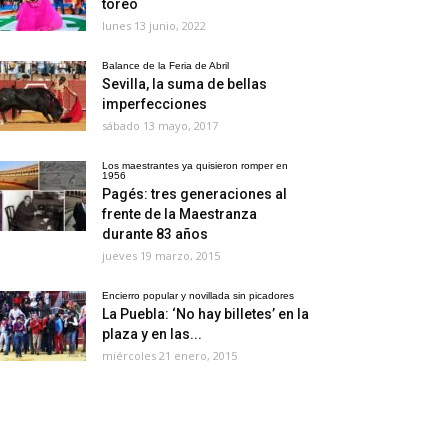
toreo
lunes 13 junio, 2022
Balance de la Feria de Abril
Sevilla, la suma de bellas
imperfecciones
sábado 13 mayo, 2017
Los maestrantes ya quisieron romper en
1956
Pagés: tres generaciones al
frente de la Maestranza
durante 83 años
jueves 19 marzo, 2015
Encierro popular y novillada sin picadores
La Puebla: ‘No hay billetes’ en la
plaza y en las...
miércoles 21 enero, 2015