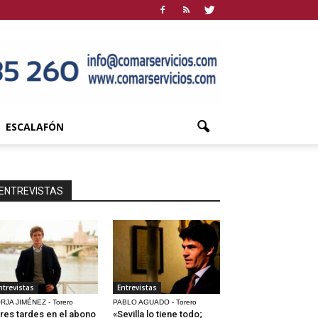
ESCALAFÓN
ENTREVISTAS
ntrevistas
Entrevistas
RJA JIMÉNEZ - Torero
PABLO AGUADO - Torero
res tardes en el abono
«Sevilla lo tiene todo;