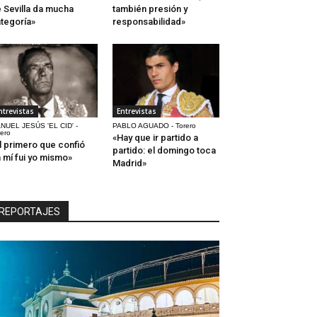
 Sevilla da mucha
también presión y
tegoría»
responsabilidad»
ntrevistas
Entrevistas
NUEL JESÚS 'EL CID' -
PABLO AGUADO - Torero
rero
«Hay que ir partido a
l primero que confió
partido: el domingo toca
 mí fui yo mismo»
Madrid»
REPORTAJES