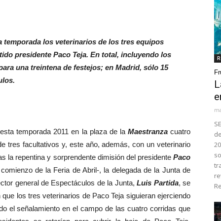
 temporada los veterinarios de los tres equipos
tido presidente Paco Teja. En total, incluyendo los
R
 para una treintena de festejos; en Madrid, sólo 15
Fr
ulos.
L
e
ma
SE
esta temporada 2011 en la plaza de la
Maestranza
cuatro
de
 tres facultativos y, este año, además, con un veterinario
20
so
as la repentina y sorprendente dimisión del presidente
Paco
tr
omienzo de la Feria de Abril-, la delegada de la Junta de
re
rector general de Espectáculos de la Junta,
Luis Partida
, se
Re
n que los tres veterinarios de Paco Teja siguieran ejerciendo
zado el señalamiento en el campo de las cuatro corridas que