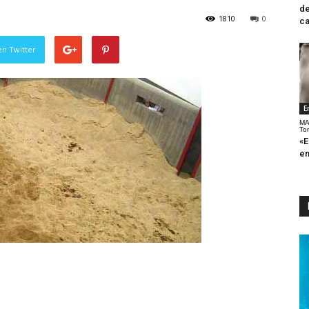
de
1810
0
ca
en Twitter
E
MA
To
«E
en