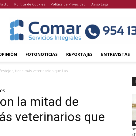
tacto
Política de Cookies
Política de Privacidad
Aviso Legal
OPINIÓN
FOTONOTICIAS
REPORTAJES
ENTREVISTAS
estejos, tiene más veterinarios que Las...
tes
on la mitad de
ás veterinarios que
E
BO
«T