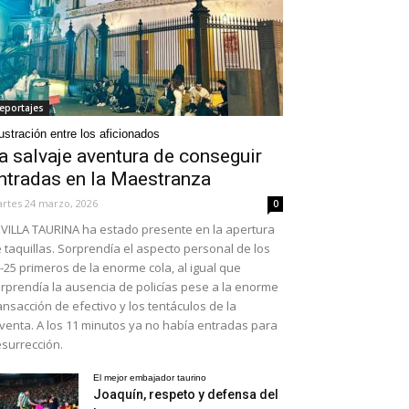
eportajes
ustración entre los aficionados
a salvaje aventura de conseguir
ntradas en la Maestranza
rtes 24 marzo, 2026
0
VILLA TAURINA ha estado presente en la apertura
 taquillas. Sorprendía el aspecto personal de los
-25 primeros de la enorme cola, al igual que
rprendía la ausencia de policías pese a la enorme
ansacción de efectivo y los tentáculos de la
venta. A los 11 minutos ya no había entradas para
surrección.
El mejor embajador taurino
Joaquín, respeto y defensa del