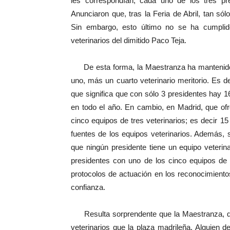
les correspondían; cada uno de los tres pre
Anunciaron que, tras la Feria de Abril, tan sól
Sin embargo, esto último no se ha cumplid
veterinarios del dimitido Paco Teja.
De esta forma, la Maestranza ha mantenido (
uno, más un cuarto veterinario meritorio. Es d
que significa que con sólo 3 presidentes hay 16 
en todo el año. En cambio, en Madrid, que of
cinco equipos de tres veterinarios; es decir 1
fuentes de los equipos veterinarios. Además, 
que ningún presidente tiene un equipo veterina
presidentes con uno de los cinco equipos de v
protocolos de actuación en los reconocimientos 
confianza.
Resulta sorprendente que la Maestranza, que
veterinarios que la plaza madrileña. Alguien d