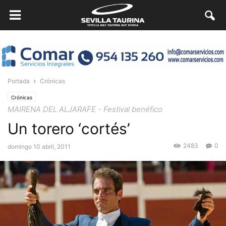
Portada
Crónicas
Crónicas
MAIRENA DEL ALJARAFE - Festival benéfico
Un torero ‘cortés’
2483
0
domingo 10 abril, 2011