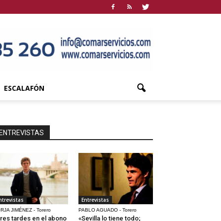
ESCALAFÓN
ENTREVISTAS
ntrevistas
Entrevistas
RJA JIMÉNEZ - Torero
PABLO AGUADO - Torero
res tardes en el abono
«Sevilla lo tiene todo;