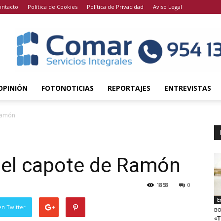
ontacto
Política de Cookies
Política de Privacidad
Aviso Legal
OPINIÓN
FOTONOTICIAS
REPORTAJES
ENTREVISTAS
Ramón
 el capote de Ramón
1858
0
E
en Twitter
BO
«T