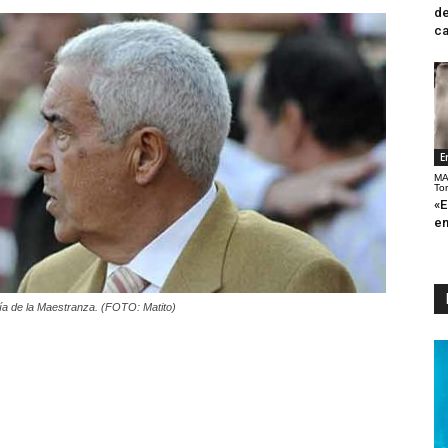
de
ca
E
MA
To
«E
en
ería de la Maestranza. (FOTO: Matito)