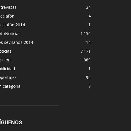
trevistas
34
calafón
4
scalafón 2014
1
toNoticias
1.150
s sevillanos 2014
14
ticias
7.171
pinión
889
blicidad
1
eportajes
96
n categoría
7
ÍGUENOS