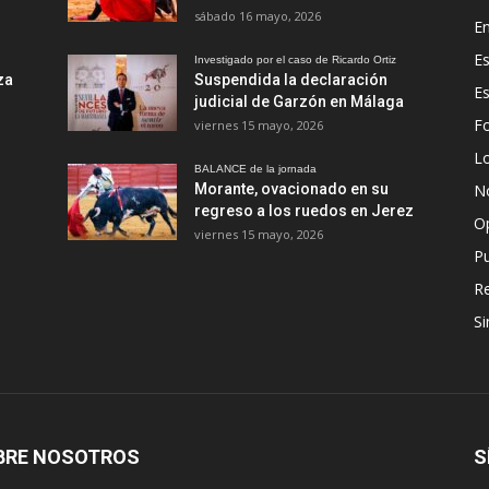
sábado 16 mayo, 2026
En
Es
Investigado por el caso de Ricardo Ortiz
za
Suspendida la declaración
E
judicial de Garzón en Málaga
Fo
viernes 15 mayo, 2026
Lo
BALANCE de la jornada
Morante, ovacionado en su
No
regreso a los ruedos en Jerez
O
viernes 15 mayo, 2026
Pu
R
Si
BRE NOSOTROS
S