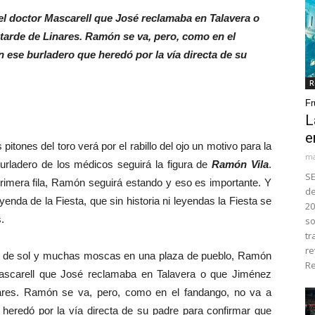
l doctor Mascarell que José reclamaba en Talavera o
tarde de Linares. Ramón se va, pero, como en el
 ese burladero que heredó por la vía directa de su
R
Fr
L
e
tones del toro verá por el rabillo del ojo un motivo para la
ma
burladero de los médicos seguirá la figura de
Ramón Vila
.
SE
primera fila, Ramón seguirá estando y eso es importante. Y
de
yenda de la Fiesta, que sin historia ni leyendas la Fiesta se
20
.
so
tr
re
, de sol y muchas moscas en una plaza de pueblo, Ramón
Re
Mascarell que José reclamaba en Talavera o que Jiménez
ares. Ramón se va, pero, como en el fandango, no va a
 heredó por la vía directa de su padre para confirmar que