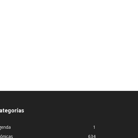
ategorías
genda
1
ónicas
634