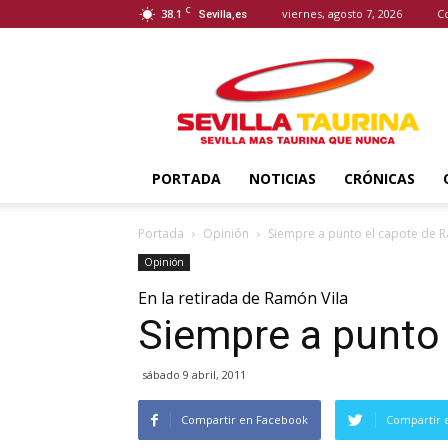
C
38.1
viernes, agosto 7, 2026
C
Sevilla,es
Sevilla
Taurina
PORTADA
NOTICIAS
CRÓNICAS
Portada
Opinión
Siempre a punto el capote de 
Opinión
En la retirada de Ramón Vila
Siempre a punto
sábado 9 abril, 2011
Compartir en Facebook
Compartir 