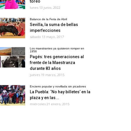
toreo
lunes 13 junio, 2022
Balance de la Feria de Abril
Sevilla, la suma de bellas
imperfecciones
sábado 13 mayo, 2017
Los maestrantes ya quisieron romper en
1956
Pagés: tres generaciones al
frente de la Maestranza
durante 83 años
jueves 19 marzo, 2015
Encierro popular y novillada sin picadores
La Puebla: ‘No hay billetes’ en la
plaza y en las...
miércoles 21 enero, 2015