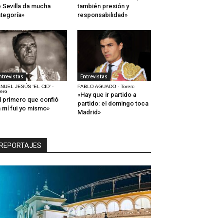
 Sevilla da mucha
también presión y
tegoría»
responsabilidad»
ntrevistas
Entrevistas
NUEL JESÚS 'EL CID' -
PABLO AGUADO - Torero
rero
«Hay que ir partido a
l primero que confió
partido: el domingo toca
 mí fui yo mismo»
Madrid»
REPORTAJES