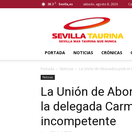
C
38.3
sábado, agosto 8, 2026
Co
Sevilla,es
Sevilla
Taurina
PORTADA
NOTICIAS
CRÓNICAS
Portada
Noticias
La Unión de Abonados pide el c
Noticias
La Unión de Abon
la delegada Car
incompetente