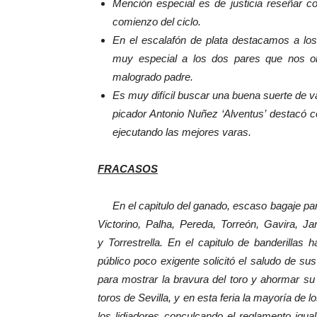
Mención especial es de justicia reseñar c
comienzo del ciclo.
En el escalafón de plata destacamos a los
muy especial a los dos pares que nos obs
malogrado padre.
Es muy difícil buscar una buena suerte de va
picador Antonio Nuñez ‘Alventus’ destacó 
ejecutando las mejores varas.
FRACASOS
En el capitulo del ganado, escaso bagaje para 
Victorino, Palha, Pereda, Torreón, Gavira, J
y Torrestrella. En el capitulo de banderilla
público poco exigente solicitó el saludo de su
para mostrar la bravura del toro y ahormar s
toros de Sevilla, y en esta feria la mayoría de 
los lidiadores conculcando el reglamento igu