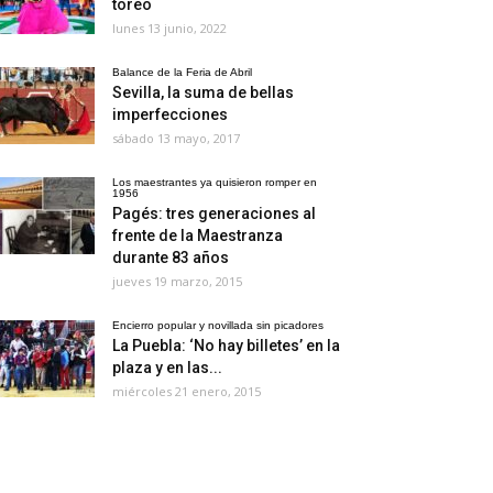
toreo
lunes 13 junio, 2022
Balance de la Feria de Abril
Sevilla, la suma de bellas
imperfecciones
sábado 13 mayo, 2017
Los maestrantes ya quisieron romper en
1956
Pagés: tres generaciones al
frente de la Maestranza
durante 83 años
jueves 19 marzo, 2015
Encierro popular y novillada sin picadores
La Puebla: ‘No hay billetes’ en la
plaza y en las...
miércoles 21 enero, 2015