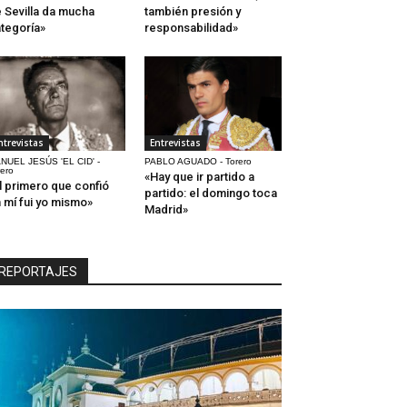
 Sevilla da mucha
también presión y
tegoría»
responsabilidad»
ntrevistas
Entrevistas
NUEL JESÚS 'EL CID' -
PABLO AGUADO - Torero
rero
«Hay que ir partido a
l primero que confió
partido: el domingo toca
 mí fui yo mismo»
Madrid»
REPORTAJES