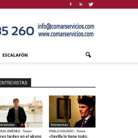
ESCALAFÓN
ENTREVISTAS
ntrevistas
Entrevistas
RJA JIMÉNEZ - Torero
PABLO AGUADO - Torero
res tardes en el abono
«Sevilla lo tiene todo;