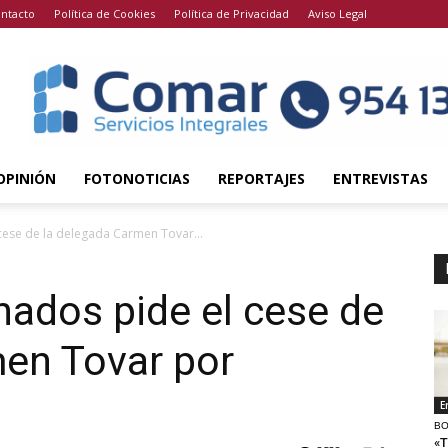
ntacto
Política de Cookies
Política de Privacidad
Aviso Legal
OPINIÓN
FOTONOTICIAS
REPORTAJES
ENTREVISTAS
ese de la delegada Carmen Tovar...
ados pide el cese de
men Tovar por
E
BO
«T