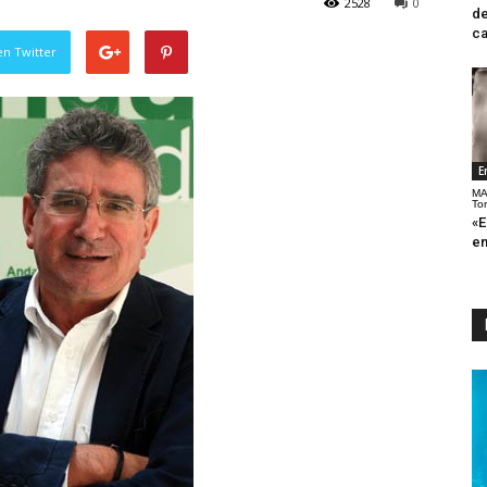
2528
0
de
ca
en Twitter
E
MA
To
«E
en