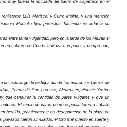
omo muy buena la novillada del hierro de Espartaco en el
 rehileteros Luís Mariscal y Curro Molina, y una mención
equió Montoliú hijo, perfectos, haciendo recordar a su
ras entre tanta vulgaridad, pero en la tarde de los Miuras el
con un sobrero de Conde la Maza con poder y complicado,
un ciclo largo de festejos donde fracasaron los hierros de
andilla, Puerto de San Lorenzo, Alcurrucén, Fuente Ymbro
s hay que censurar la cantidad de pares vulgares y que un
s autores. El tercio de varas como especial toreo a caballo
u embestida, prácticamente ha desaparecido de la plaza de
los puyazos fueron simulados, el toro mal puesto en suerte y
almente en cuanto a su colocación. Especial mención a la