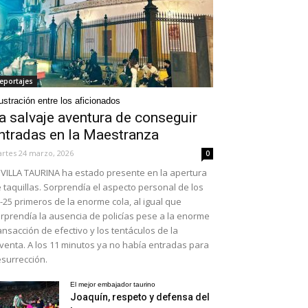
eportajes
ustración entre los aficionados
a salvaje aventura de conseguir
ntradas en la Maestranza
rtes 24 marzo, 2026
0
VILLA TAURINA ha estado presente en la apertura
 taquillas. Sorprendía el aspecto personal de los
-25 primeros de la enorme cola, al igual que
rprendía la ausencia de policías pese a la enorme
ansacción de efectivo y los tentáculos de la
venta. A los 11 minutos ya no había entradas para
surrección.
El mejor embajador taurino
Joaquín, respeto y defensa del