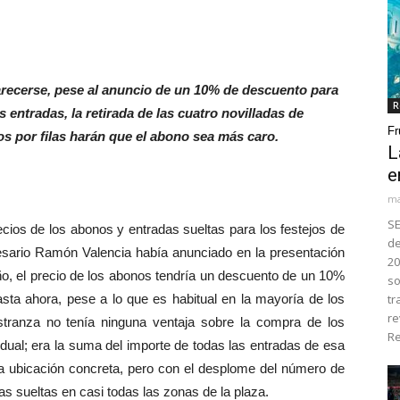
recerse, pese al anuncio de un 10% de descuento para
R
 entradas, la retirada de las cuatro novilladas de
Fr
os por filas harán que el abono sea más caro.
L
e
ma
SE
os de los abonos y entradas sueltas para los festejos de
de
sario Ramón Valencia había anunciado en la presentación
20
o, el precio de los abonos tendría un descuento de un 10%
so
asta ahora, pese a lo que es habitual en la mayoría de los
tr
re
stranza no tenía ninguna ventaja sobre la compra de los
Re
idual; era la suma del importe de todas las entradas de esa
una ubicación concreta, pero con el desplome del número de
s sueltas en casi todas las zonas de la plaza.