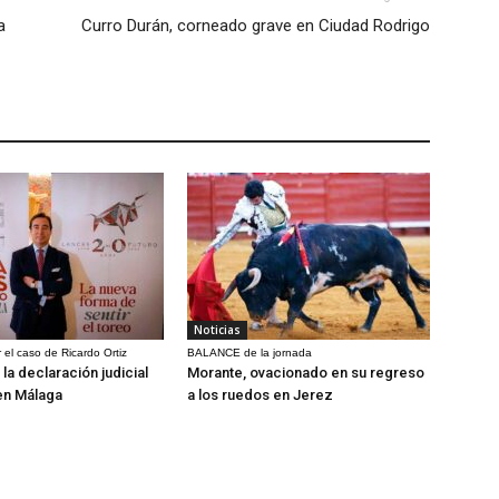
a
Curro Durán, corneado grave en Ciudad Rodrigo
Noticias
 el caso de Ricardo Ortiz
BALANCE de la jornada
la declaración judicial
Morante, ovacionado en su regreso
en Málaga
a los ruedos en Jerez