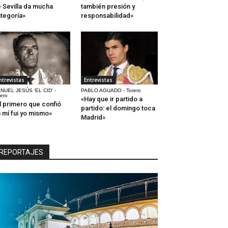
 Sevilla da mucha
también presión y
tegoría»
responsabilidad»
ntrevistas
Entrevistas
NUEL JESÚS 'EL CID' -
PABLO AGUADO - Torero
rero
«Hay que ir partido a
l primero que confió
partido: el domingo toca
 mí fui yo mismo»
Madrid»
REPORTAJES