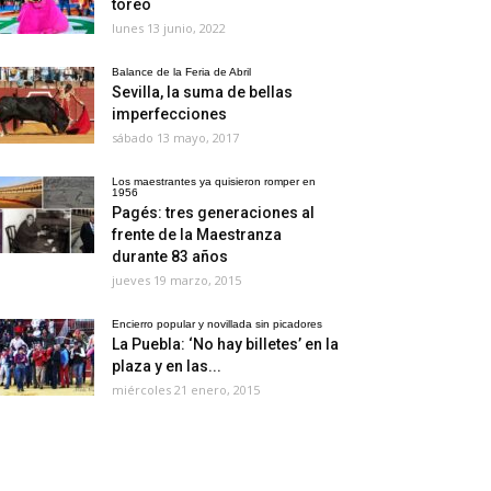
toreo
lunes 13 junio, 2022
Balance de la Feria de Abril
Sevilla, la suma de bellas
imperfecciones
sábado 13 mayo, 2017
Los maestrantes ya quisieron romper en
1956
Pagés: tres generaciones al
frente de la Maestranza
durante 83 años
jueves 19 marzo, 2015
Encierro popular y novillada sin picadores
La Puebla: ‘No hay billetes’ en la
plaza y en las...
miércoles 21 enero, 2015