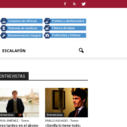
ESCALAFÓN
ENTREVISTAS
ntrevistas
Entrevistas
RJA JIMÉNEZ - Torero
PABLO AGUADO - Torero
res tardes en el abono
«Sevilla lo tiene todo;