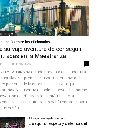
eportajes
ustración entre los aficionados
a salvaje aventura de conseguir
ntradas en la Maestranza
rtes 24 marzo, 2026
0
VILLA TAURINA ha estado presente en la apertura
 taquillas. Sorprendía el aspecto personal de los
-25 primeros de la enorme cola, al igual que
rprendía la ausencia de policías pese a la enorme
ansacción de efectivo y los tentáculos de la
venta. A los 11 minutos ya no había entradas para
surrección.
El mejor embajador taurino
Joaquín, respeto y defensa del