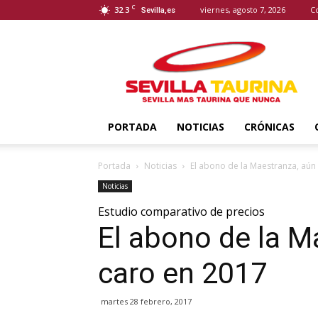
C
32.3
viernes, agosto 7, 2026
C
Sevilla,es
Sevilla
Taurina
PORTADA
NOTICIAS
CRÓNICAS
Portada
Noticias
El abono de la Maestranza, aún
Noticias
Estudio comparativo de precios
El abono de la M
caro en 2017
martes 28 febrero, 2017