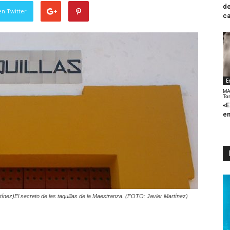
de
en Twitter
ca
E
MA
To
«E
en
tínez)El secreto de las taquillas de la Maestranza. (FOTO: Javier Martínez)