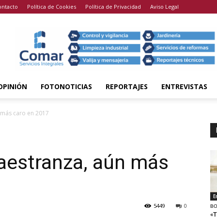
ontacto
Política de Cookies
Política de Privacidad
Aviso Legal
OPINIÓN
FOTONOTICIAS
REPORTAJES
ENTREVISTAS
 más caro en 2017
aestranza, aún más
E
5449
0
BO
«T