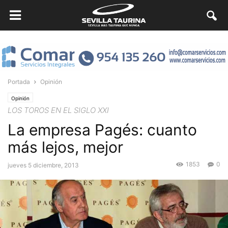
Portada
Opinión
Opinión
LOS TOROS EN EL SIGLO XXI
La empresa Pagés: cuanto
más lejos, mejor
1853
0
jueves 5 diciembre, 2013