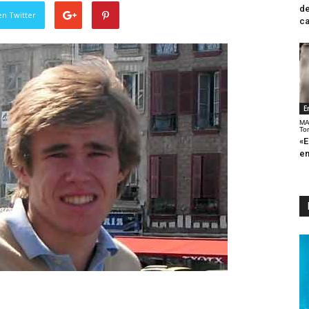
de
en Twitter
ca
E
MA
To
«E
en