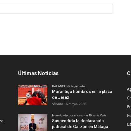
Últimas Noticias
C
BALANCE de la jornada
A
Morante, a hombros en la plaza
de Jerez
Cr
sábado 16 mayo, 2026
En
Es
Investigado por el caso de Ricardo Ortiz
za
Suspendida la declaración
E
judicial de Garzón en Málaga