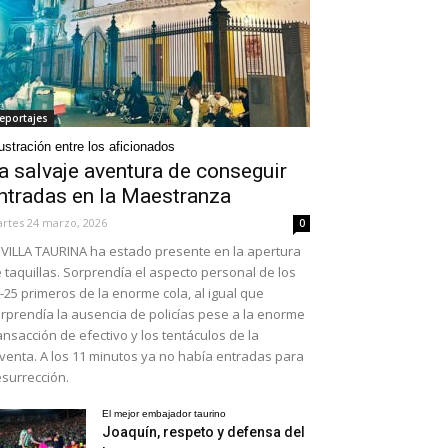
eportajes
ustración entre los aficionados
a salvaje aventura de conseguir
ntradas en la Maestranza
rtes 24 marzo, 2026
0
VILLA TAURINA ha estado presente en la apertura
 taquillas. Sorprendía el aspecto personal de los
-25 primeros de la enorme cola, al igual que
rprendía la ausencia de policías pese a la enorme
ansacción de efectivo y los tentáculos de la
venta. A los 11 minutos ya no había entradas para
surrección.
El mejor embajador taurino
Joaquín, respeto y defensa del