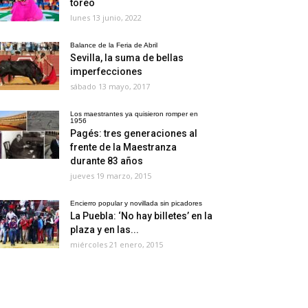
toreo
lunes 13 junio, 2022
Balance de la Feria de Abril
Sevilla, la suma de bellas
imperfecciones
sábado 13 mayo, 2017
Los maestrantes ya quisieron romper en
1956
Pagés: tres generaciones al
frente de la Maestranza
durante 83 años
jueves 19 marzo, 2015
Encierro popular y novillada sin picadores
La Puebla: ‘No hay billetes’ en la
plaza y en las...
miércoles 21 enero, 2015