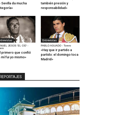
 Sevilla da mucha
también presión y
tegoría»
responsabilidad»
ntrevistas
Entrevistas
NUEL JESÚS 'EL CID' -
PABLO AGUADO - Torero
rero
«Hay que ir partido a
l primero que confió
partido: el domingo toca
 mí fui yo mismo»
Madrid»
REPORTAJES