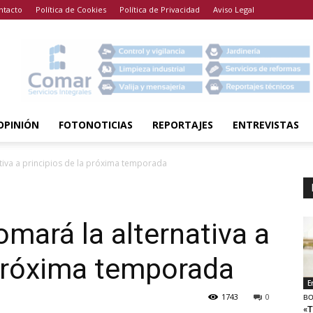
ntacto
Política de Cookies
Política de Privacidad
Aviso Legal
OPINIÓN
FOTONOTICIAS
REPORTAJES
ENTREVISTAS
ativa a principios de la próxima temporada
omará la alternativa a
 próxima temporada
E
1743
0
BO
«T