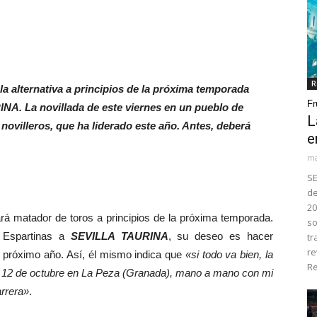
R
 la alternativa a principios de la próxima temporada
Fr
A. La novillada de este viernes en un pueblo de
L
novilleros, que ha liderado este año. Antes, deberá
e
ma
SE
de
20
rá matador de toros a principios de la próxima temporada.
so
e Espartinas a
SEVILLA TAURINA
, su deseo es hacer
tr
re
 próximo año. Así, él mismo indica que
«si todo va bien, la
Re
es 12 de octubre en La Peza (Granada), mano a mano con mi
arrera»
.