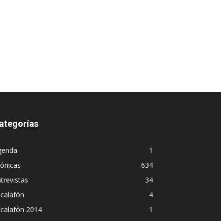
ategorías
genda
1
ónicas
634
trevistas
34
calafón
4
scalafón 2014
1