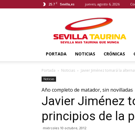
C
25.7
jueves, agosto 6, 2026
Co
Sevilla,es
Sevilla
Taurina
PORTADA
NOTICIAS
CRÓNICAS
Portada
Noticias
Javier Jiménez tomará la altern
Noticias
Año completo de matador, sin novilladas
Javier Jiménez t
principios de la
miércoles 10 octubre, 2012