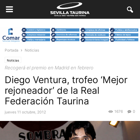
Portada
Noticias
Noticias
Recogerá el premio en Madrid en febrero
Diego Ventura, trofeo ‘Mejor
rejoneador’ de la Real
Federación Taurina
1676
0
jueves 11 octubre, 2012