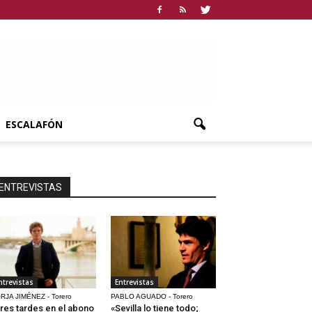
ESCALAFÓN
ENTREVISTAS
ntrevistas
Entrevistas
RJA JIMÉNEZ - Torero
PABLO AGUADO - Torero
res tardes en el abono
«Sevilla lo tiene todo;