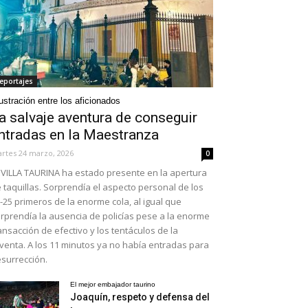
eportajes
ustración entre los aficionados
a salvaje aventura de conseguir
ntradas en la Maestranza
rtes 24 marzo, 2026
0
VILLA TAURINA ha estado presente en la apertura
 taquillas. Sorprendía el aspecto personal de los
-25 primeros de la enorme cola, al igual que
rprendía la ausencia de policías pese a la enorme
ansacción de efectivo y los tentáculos de la
venta. A los 11 minutos ya no había entradas para
surrección.
El mejor embajador taurino
Joaquín, respeto y defensa del