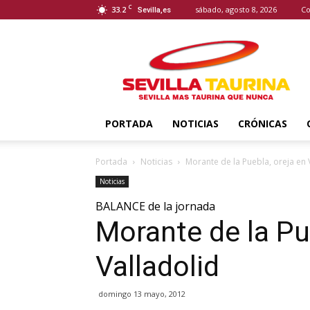
C
33.2
sábado, agosto 8, 2026
Co
Sevilla,es
Sevilla
Taurina
PORTADA
NOTICIAS
CRÓNICAS
Portada
Noticias
Morante de la Puebla, oreja en 
Noticias
BALANCE de la jornada
Morante de la Pu
Valladolid
domingo 13 mayo, 2012