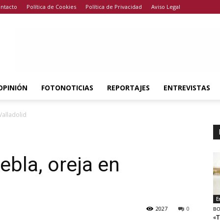
ntacto
Política de Cookies
Política de Privacidad
Aviso Legal
OPINIÓN
FOTONOTICIAS
REPORTAJES
ENTREVISTAS
Valladolid
ebla, oreja en
E
2027
0
BO
«T