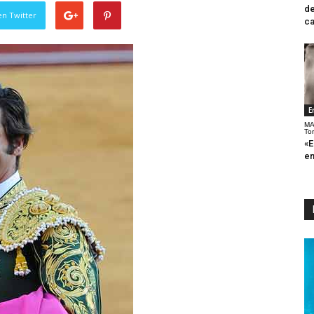
de
en Twitter
ca
E
MA
To
«E
en