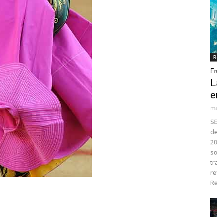
R
Fr
L
e
ma
SE
de
20
so
tr
re
Re