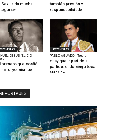
 Sevilla da mucha
también presión y
tegoría»
responsabilidad»
ntrevistas
Entrevistas
NUEL JESÚS 'EL CID' -
PABLO AGUADO - Torero
rero
«Hay que ir partido a
l primero que confió
partido: el domingo toca
 mí fui yo mismo»
Madrid»
REPORTAJES