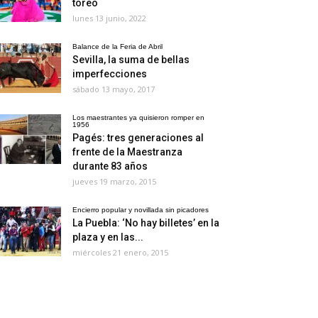
toreo
lunes 13 junio, 2022
Balance de la Feria de Abril
Sevilla, la suma de bellas
imperfecciones
sábado 13 mayo, 2017
Los maestrantes ya quisieron romper en
1956
Pagés: tres generaciones al
frente de la Maestranza
durante 83 años
jueves 19 marzo, 2015
Encierro popular y novillada sin picadores
La Puebla: ‘No hay billetes’ en la
plaza y en las...
miércoles 21 enero, 2015