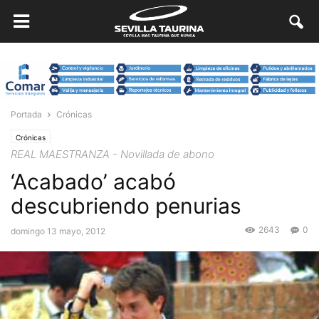
Portada
Crónicas
Crónicas
REAL MAESTRANZA - Novillada de abono
‘Acabado’ acabó
descubriendo penurias
2643
0
domingo 13 mayo, 2012