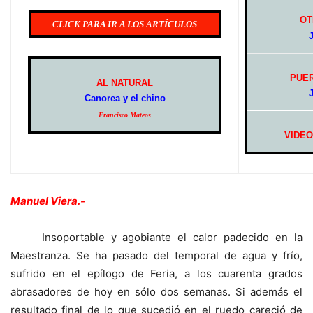
OT
CLICK PARA IR A LOS ARTÍCULOS
J
PUER
AL NATURAL
J
Canorea y el chino
Francisco Mateos
VIDEO
Manuel Viera.-
Insoportable y agobiante el calor padecido en la
Maestranza. Se ha pasado del temporal de agua y frío,
sufrido en el epílogo de Feria, a los cuarenta grados
abrasadores de hoy en sólo dos semanas. Si además el
resultado final de lo que sucedió en el ruedo careció de