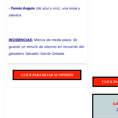
–
Tomás Angulo
(de azul y oro), una oreja y
saludos
.
INCIDENCIAS:
Menos de media plaza. Se
guardó un minuto de silencio en recuerdo del
ganadero Salvador García Cebada.
CLICK PARA DEJAR SU OPINIÓN
CLICK PA
GA
J