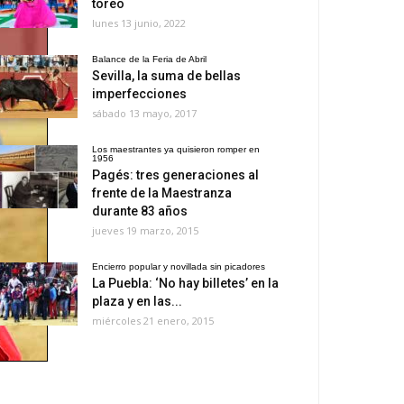
toreo
lunes 13 junio, 2022
Balance de la Feria de Abril
Sevilla, la suma de bellas
imperfecciones
sábado 13 mayo, 2017
Los maestrantes ya quisieron romper en
1956
Pagés: tres generaciones al
frente de la Maestranza
durante 83 años
jueves 19 marzo, 2015
Encierro popular y novillada sin picadores
La Puebla: ‘No hay billetes’ en la
plaza y en las...
miércoles 21 enero, 2015