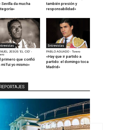
 Sevilla da mucha
también presión y
tegoría»
responsabilidad»
ntrevistas
Entrevistas
NUEL JESÚS 'EL CID' -
PABLO AGUADO - Torero
rero
«Hay que ir partido a
l primero que confió
partido: el domingo toca
 mí fui yo mismo»
Madrid»
REPORTAJES