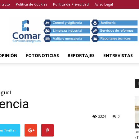
ntacto
Política de Cookies
Política de Privacidad
Aviso Legal
OPINIÓN
FOTONOTICIAS
REPORTAJES
ENTREVISTAS
iguel
sencia
3324
0
E
en Twitter
BO
«T