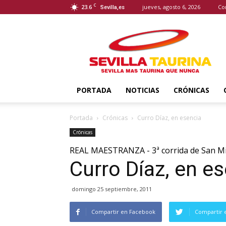
C
23.6
jueves, agosto 6, 2026
Co
Sevilla,es
Sevilla
Taurina
PORTADA
NOTICIAS
CRÓNICAS
Portada
Crónicas
Curro Díaz, en esencia
Crónicas
REAL MAESTRANZA - 3ª corrida de San M
Curro Díaz, en e
domingo 25 septiembre, 2011
Compartir en Facebook
Compartir 