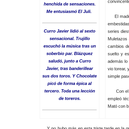
convincent
henchida de sensaciones.
Me entusiasmó El Juli
.
El madrile
embestidas,
Curro Javier lidió al sexto
series dies
sensacional. Trujillo
Muletazos 
escuchó la música tras un
cambios de
soberbio par. Blázquez
suelto y e
saludó, junto a Curro
además lo 
Javier, tras banderillear
vio torear,
sus dos toros. Y Chocolate
simple pase
picó de forma épica al
tercero. Toda una lección
Con el qui
de toreros
.
empleó téc
Mató con b
Y no hubo más en esta triste tarde en la que e