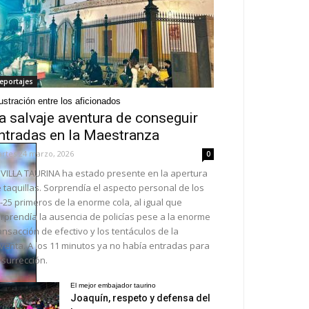
eportajes
ustración entre los aficionados
a salvaje aventura de conseguir
ntradas en la Maestranza
rtes 24 marzo, 2026
0
VILLA TAURINA ha estado presente en la apertura
 taquillas. Sorprendía el aspecto personal de los
-25 primeros de la enorme cola, al igual que
rprendía la ausencia de policías pese a la enorme
ansacción de efectivo y los tentáculos de la
venta. A los 11 minutos ya no había entradas para
surrección.
El mejor embajador taurino
Joaquín, respeto y defensa del