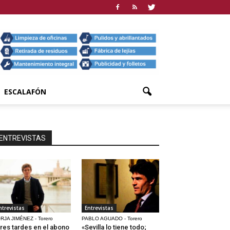
ESCALAFÓN
ENTREVISTAS
ntrevistas
Entrevistas
RJA JIMÉNEZ - Torero
PABLO AGUADO - Torero
res tardes en el abono
«Sevilla lo tiene todo;