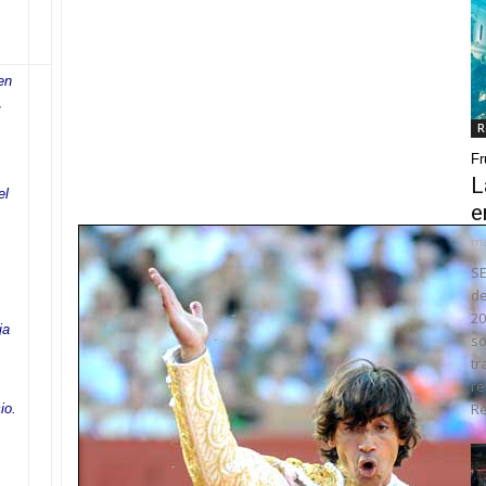
en
R
Fr
L
el
e
ma
SE
de
20
ja
so
tr
re
Re
io.