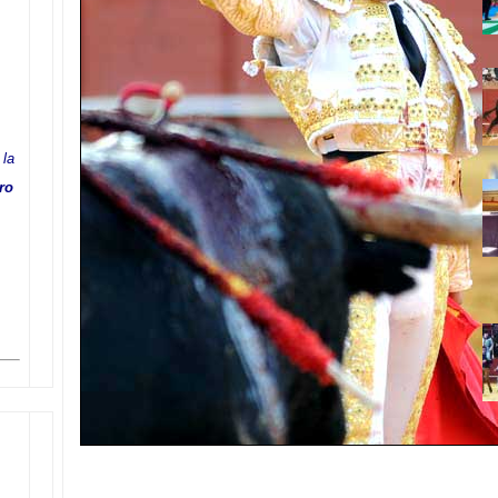
 la
ro