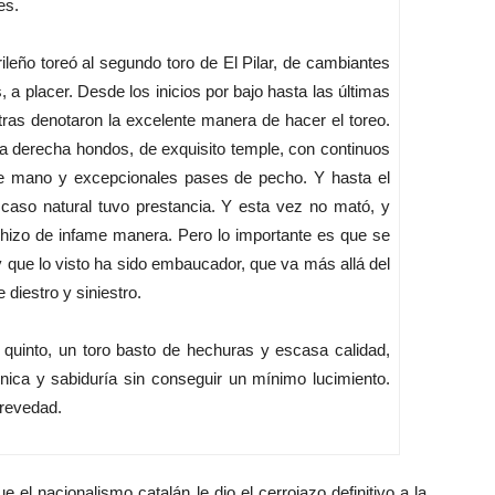
es.
ño toreó al segundo toro de El Pilar, de cambiantes
 a placer. Desde los inicios por bajo hasta las últimas
tras denotaron la excelente manera de hacer el toreo.
a derecha hondos, de exquisito temple, con continuos
 mano y excepcionales pases de pecho. Y hasta el
scaso natural tuvo prestancia. Y esta vez no mató, y
hizo de infame manera. Pero lo importante es que se
 y que lo visto ha sido embaucador, que va más allá del
 diestro y siniestro.
nto, un toro basto de hechuras y escasa calidad,
nica y sabiduría sin conseguir un mínimo lucimiento.
revedad.
l nacionalismo catalán le dio el cerrojazo definitivo a la