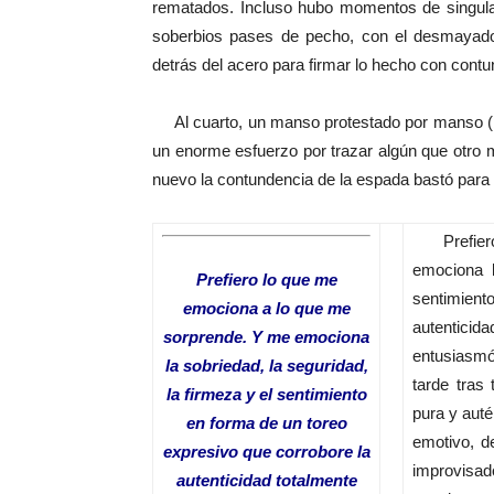
rematados. Incluso hubo momentos de singular
soberbios pases de pecho, con el desmayado 
detrás del acero para firmar lo hecho con contu
Al cuarto, un manso protestado por manso (¿?)
un enorme esfuerzo por trazar algún que otro 
nuevo la contundencia de la espada bastó para
Prefiero 
emociona l
Prefiero lo que me
sentimient
emociona a lo que me
autentic
sorprende. Y me emociona
entusiasm
la sobriedad, la seguridad,
tarde tras
la firmeza y el sentimiento
pura y auté
en forma de un toreo
emotivo, de
expresivo que corrobore la
improvisa
autenticidad totalmente