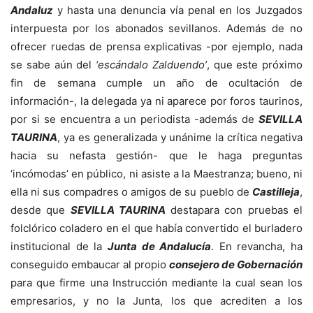
Andaluz
y hasta una denuncia vía penal en los Juzgados
interpuesta por los abonados sevillanos. Además de no
ofrecer ruedas de prensa explicativas -por ejemplo, nada
se sabe aún del
‘escándalo Zalduendo’
, que este próximo
fin de semana cumple un año de ocultación de
información-, la delegada ya ni aparece por foros taurinos,
por si se encuentra a un periodista -además de
SEVILLA
TAURINA
, ya es generalizada y unánime la crítica negativa
hacia su nefasta gestión- que le haga preguntas
‘incómodas’ en público, ni asiste a la Maestranza; bueno, ni
ella ni sus compadres o amigos de su pueblo de
Castilleja
,
desde que
SEVILLA TAURINA
destapara con pruebas el
folclórico coladero en el que había convertido el burladero
institucional de la
Junta de Andalucía
. En revancha, ha
conseguido embaucar al propio
consejero de Gobernación
para que firme una Instrucción mediante la cual sean los
empresarios, y no la Junta, los que acrediten a los