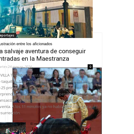
eportajes
ustración entre los aficionados
a salvaje aventura de conseguir
ntradas en la Maestranza
rtes 24 marzo, 2026
0
VILLA TAURINA ha estado presente en la apertura
 taquillas. Sorprendía el aspecto personal de los
-25 primeros de la enorme cola, al igual que
rprendía la ausencia de policías pese a la enorme
ansacción de efectivo y los tentáculos de la
venta. A los 11 minutos ya no había entradas para
surrección.
El mejor embajador taurino
Joaquín, respeto y defensa del