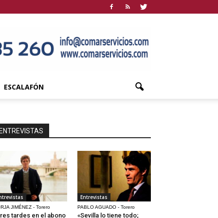
ESCALAFÓN
ENTREVISTAS
ntrevistas
Entrevistas
RJA JIMÉNEZ - Torero
PABLO AGUADO - Torero
res tardes en el abono
«Sevilla lo tiene todo;