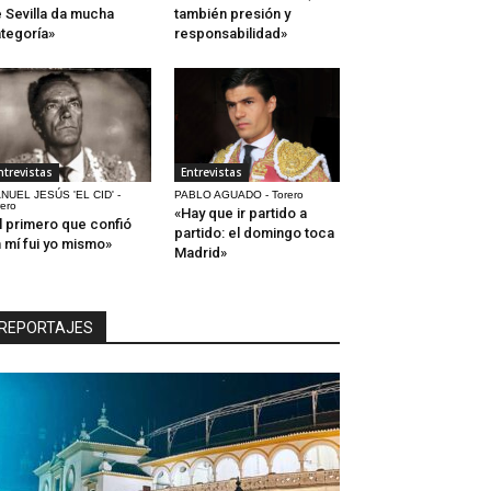
 Sevilla da mucha
también presión y
tegoría»
responsabilidad»
ntrevistas
Entrevistas
NUEL JESÚS 'EL CID' -
PABLO AGUADO - Torero
rero
«Hay que ir partido a
l primero que confió
partido: el domingo toca
 mí fui yo mismo»
Madrid»
REPORTAJES