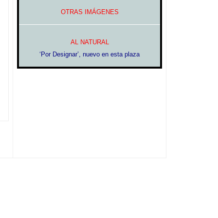
OTRAS IMÁGENES
AL NATURAL
‘Por Designar’, nuevo en esta plaza