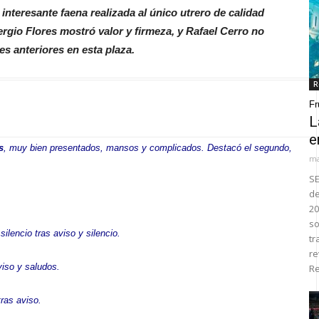
nteresante faena realizada al único utrero de calidad
rgio Flores mostró valor y firmeza, y Rafael Cerro no
es anteriores en esta plaza.
R
Fr
L
e
s
, muy bien presentados, mansos y complicados. Destacó el segundo,
ma
SE
de
20
so
 silencio tras aviso y silencio.
tr
re
viso y saludos.
Re
 tras aviso
.