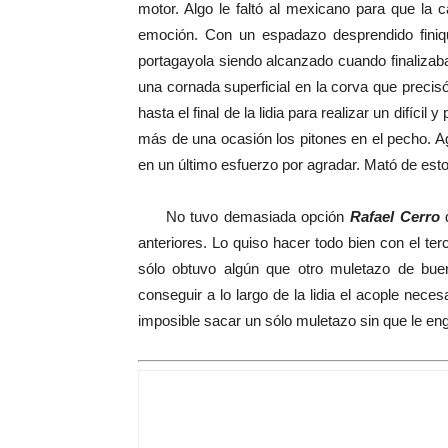
motor. Algo le faltó al mexicano para que la 
emoción. Con un espadazo desprendido finiquit
portagayola siendo alcanzado cuando finalizaba e
una cornada superficial en la corva que precis
hasta el final de la lidia para realizar un difícil
más de una ocasión los pitones en el pecho. A
en un último esfuerzo por agradar. Mató de est
No tuvo demasiada opción
Rafael Cerro
d
anteriores. Lo quiso hacer todo bien con el ter
sólo obtuvo algún que otro muletazo de buen
conseguir a lo largo de la lidia el acople neces
imposible sacar un sólo muletazo sin que le e
AL NATURAL