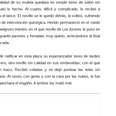
calidad de su muleta quedara en simple toreo de salón sin
ó lo hecho. Al cuarto, difícil y complicado, lo recibió a
l lance. El novillo se le quedó detrás, lo volteó, sufriendo
ó de intervención quirúrgica. Herido permaneció en el ruedo
 y peligroso trasteo, en el que novillo de Los Azores le puso en
guantó parones y frenadas muy quieto, arrimándose al final
ocada.
e ratificar en esta plaza su esperanzador toreo de tardes
cero, otro novillo sin calidad en sus embestidas, con el que
 trazo. Recibió coladas y se dejó puntear las telas sin
ario. Al sexto, con genio y con la cara por las nubes, le fue
nganchara el engaño. A ambos los mató mal.