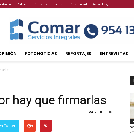
ontacto
Política de Cookies
Política de Privacidad
Aviso Legal
OPINIÓN
FOTONOTICIAS
REPORTAJES
ENTREVISTAS
marlas
or hay que firmarlas
2958
0
E
en Twitter
BO
«T