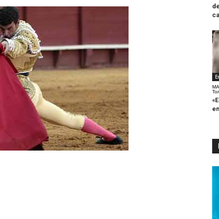
de
ca
E
MA
To
«E
en