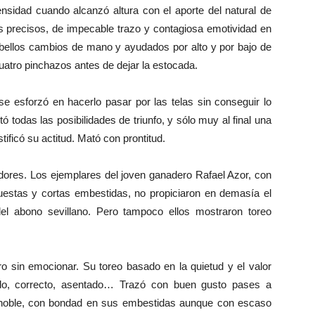
nsidad cuando alcanzó altura con el aporte del natural de
s precisos, de impecable trazo y contagiosa emotividad en
, bellos cambios de mano y ayudados por alto y por bajo de
uatro pinchazos antes de dejar la estocada.
e esforzó en hacerlo pasar por las telas sin conseguir lo
todas las posibilidades de triunfo, y sólo muy al final una
ificó su actitud. Mató con prontitud.
dores. Los ejemplares del joven ganadero Rafael Azor, con
stas y cortas embestidas, no propiciaron en demasía el
el abono sevillano. Pero tampoco ellos mostraron toreo
ro sin emocionar. Su toreo basado en la quietud y el valor
do, correcto, asentado… Trazó con buen gusto pases a
o, noble, con bondad en sus embestidas aunque con escaso