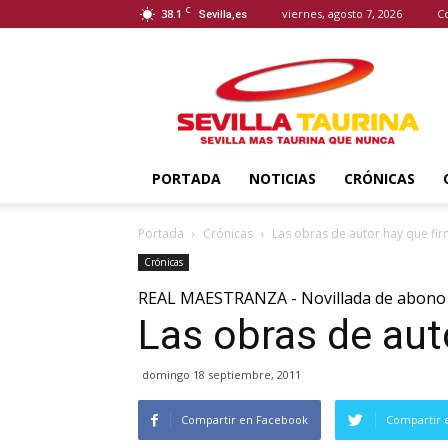
C
38.1
viernes, agosto 7, 2026
C
Sevilla,es
Sevilla
Taurina
PORTADA
NOTICIAS
CRÓNICAS
Portada
Crónicas
Las obras de autor hay que fir
Crónicas
REAL MAESTRANZA - Novillada de abono
Las obras de aut
domingo 18 septiembre, 2011
Compartir en Facebook
Compartir 