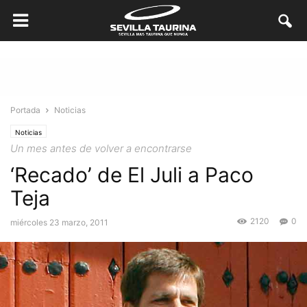
Portada
Noticias
Noticias
Un mes antes de volver a encontrarse
‘Recado’ de El Juli a Paco
Teja
2120
0
miércoles 23 marzo, 2011