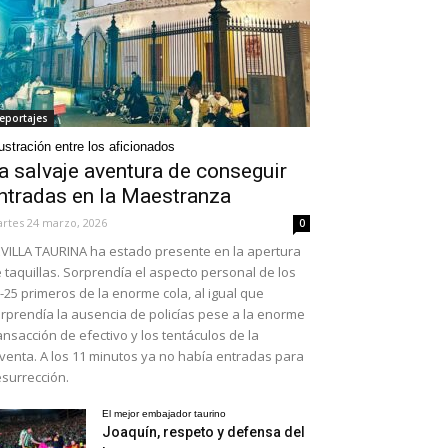
eportajes
ustración entre los aficionados
a salvaje aventura de conseguir
ntradas en la Maestranza
rtes 24 marzo, 2026
0
VILLA TAURINA ha estado presente en la apertura
 taquillas. Sorprendía el aspecto personal de los
-25 primeros de la enorme cola, al igual que
rprendía la ausencia de policías pese a la enorme
ansacción de efectivo y los tentáculos de la
venta. A los 11 minutos ya no había entradas para
surrección.
El mejor embajador taurino
Joaquín, respeto y defensa del