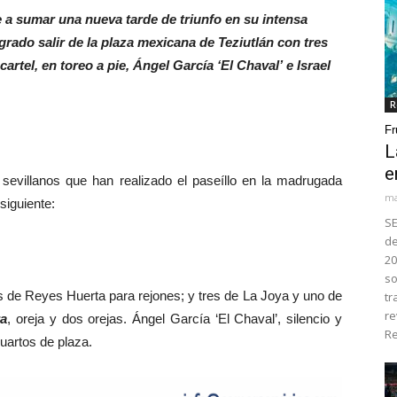
e a sumar una nueva tarde de triunfo en su intensa
rado salir de la plaza mexicana de Teziutlán con tres
rtel, en toreo a pie, Ángel García ‘El Chaval’ e Israel
R
Fr
L
e
villanos que han realizado el paseíllo en la madrugada
ma
siguiente:
SE
de
20
so
s de Reyes Huerta para rejones; y tres de La Joya y uno de
tr
re
ra
, oreja y dos orejas. Ángel García ‘El Chaval’, silencio y
Re
cuartos de plaza.