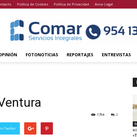
ontacto
Política de Cookies
Política de Privacidad
Aviso Legal
OPINIÓN
FOTONOTICIAS
REPORTAJES
ENTREVISTAS
 Ventura
1794
0
E
en Twitter
BO
«T