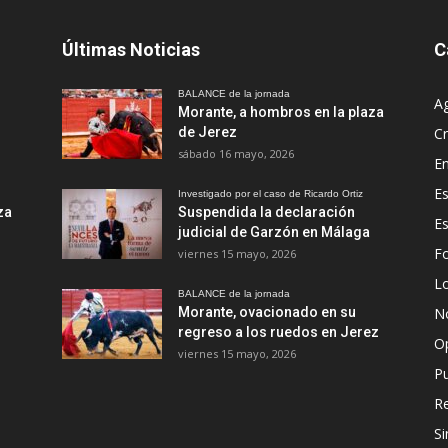
Últimas Noticias
C
BALANCE de la jornada
A
Morante, a hombros en la plaza
de Jerez
Cr
sábado 16 mayo, 2026
En
Es
Investigado por el caso de Ricardo Ortiz
za
Suspendida la declaración
E
judicial de Garzón en Málaga
Fo
viernes 15 mayo, 2026
Lo
BALANCE de la jornada
Morante, ovacionado en su
No
regreso a los ruedos en Jerez
O
viernes 15 mayo, 2026
Pu
R
Si