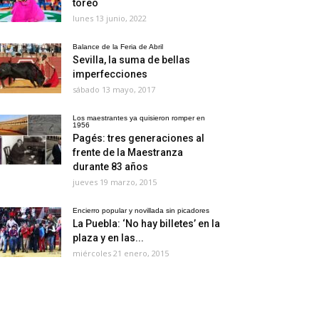
toreo
lunes 13 junio, 2022
Balance de la Feria de Abril
Sevilla, la suma de bellas
imperfecciones
sábado 13 mayo, 2017
Los maestrantes ya quisieron romper en
1956
Pagés: tres generaciones al
frente de la Maestranza
durante 83 años
jueves 19 marzo, 2015
Encierro popular y novillada sin picadores
La Puebla: ‘No hay billetes’ en la
plaza y en las...
miércoles 21 enero, 2015