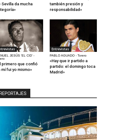
 Sevilla da mucha
también presión y
tegoría»
responsabilidad»
ntrevistas
Entrevistas
NUEL JESÚS 'EL CID' -
PABLO AGUADO - Torero
rero
«Hay que ir partido a
l primero que confió
partido: el domingo toca
 mí fui yo mismo»
Madrid»
REPORTAJES