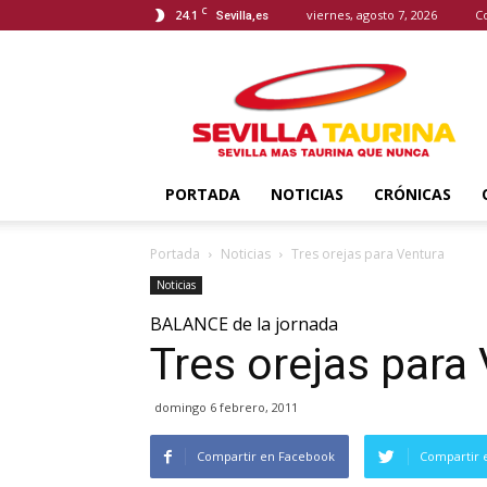
C
24.1
viernes, agosto 7, 2026
C
Sevilla,es
Sevilla
Taurina
PORTADA
NOTICIAS
CRÓNICAS
Portada
Noticias
Tres orejas para Ventura
Noticias
BALANCE de la jornada
Tres orejas para
domingo 6 febrero, 2011
Compartir en Facebook
Compartir 