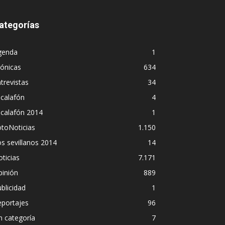
ategorías
genda
1
ónicas
634
trevistas
34
calafón
4
scalafón 2014
1
toNoticias
1.150
s sevillanos 2014
14
ticias
7.171
pinión
889
blicidad
1
eportajes
96
n categoría
7