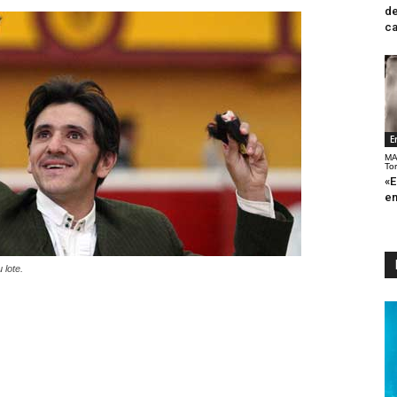
de
ca
E
MA
To
«E
en
 lote.