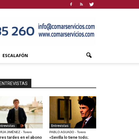
ESCALAFÓN
ENTREVISTAS
ntrevistas
Entrevistas
RJA JIMÉNEZ - Torero
PABLO AGUADO - Torero
res tardes en el abono
«Sevilla lo tiene todo;