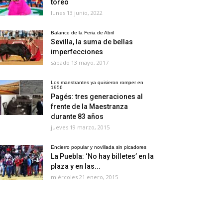
toreo
lunes 13 junio, 2022
Balance de la Feria de Abril
Sevilla, la suma de bellas
imperfecciones
sábado 13 mayo, 2017
Los maestrantes ya quisieron romper en
1956
Pagés: tres generaciones al
frente de la Maestranza
durante 83 años
jueves 19 marzo, 2015
Encierro popular y novillada sin picadores
La Puebla: ‘No hay billetes’ en la
plaza y en las...
miércoles 21 enero, 2015