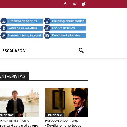
ESCALAFÓN
ENTREVISTAS
ntrevistas
Entrevistas
RJA JIMÉNEZ - Torero
PABLO AGUADO - Torero
res tardes en el abono
«Sevilla lo tiene todo;