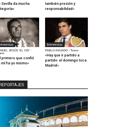
 Sevilla da mucha
también presión y
tegoría»
responsabilidad»
ntrevistas
Entrevistas
NUEL JESÚS 'EL CID' -
PABLO AGUADO - Torero
rero
«Hay que ir partido a
l primero que confió
partido: el domingo toca
 mí fui yo mismo»
Madrid»
REPORTAJES