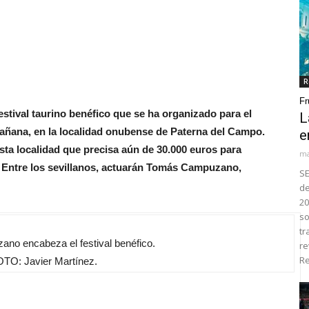
R
Fr
estival taurino benéfico que se ha organizado para el
L
mañana, en la localidad onubense de Paterna del Campo.
e
esta localidad que precisa aún de 30.000 euros para
ma
. Entre los sevillanos, actuarán Tomás Campuzano,
SE
de
20
so
tr
o encabeza el festival benéfico.
re
Re
TO: Javier Martínez.