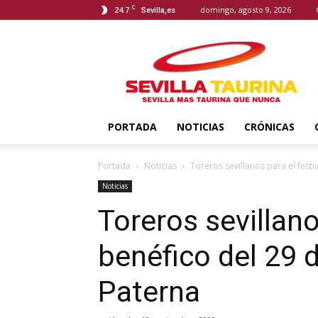
C
24.7
domingo, agosto 9, 2026
Sevilla,es
Sevilla
Taurina
PORTADA
NOTICIAS
CRÓNICAS
Portada
Noticias
Toreros sevillanos para el fest
Noticias
Toreros sevillano
benéfico del 29 
Paterna