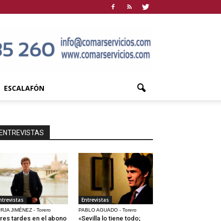
ESCALAFÓN
ENTREVISTAS
ntrevistas
Entrevistas
RJA JIMÉNEZ - Torero
PABLO AGUADO - Torero
res tardes en el abono
«Sevilla lo tiene todo;