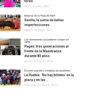
toreo
lunes 13 junio, 2022
Balance de la Feria de Abril
Sevilla, la suma de bellas
imperfecciones
sábado 13 mayo, 2017
Los maestrantes ya quisieron romper en
1956
Pagés: tres generaciones al
frente de la Maestranza
durante 83 años
jueves 19 marzo, 2015
Encierro popular y novillada sin picadores
La Puebla: ‘No hay billetes’ en la
plaza y en las...
miércoles 21 enero, 2015