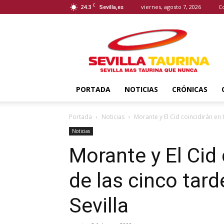
C
24.3
viernes, agosto 7, 2026
C
Sevilla,es
Sevilla
Taurina
PORTADA
NOTICIAS
CRÓNICAS
Portada
Noticias
Morante y El Cid coincidirán en 
Noticias
Morante y El Cid 
de las cinco tar
Sevilla