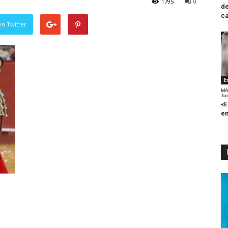
1795
0
de
ca
en Twitter
E
MA
To
«E
en