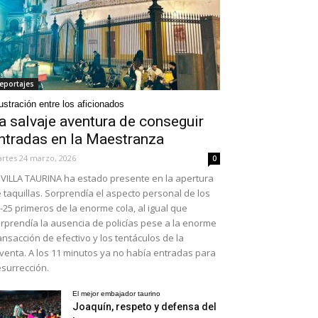
eportajes
ustración entre los aficionados
a salvaje aventura de conseguir
ntradas en la Maestranza
rtes 24 marzo, 2026
0
VILLA TAURINA ha estado presente en la apertura
 taquillas. Sorprendía el aspecto personal de los
-25 primeros de la enorme cola, al igual que
rprendía la ausencia de policías pese a la enorme
ansacción de efectivo y los tentáculos de la
venta. A los 11 minutos ya no había entradas para
surrección.
El mejor embajador taurino
Joaquín, respeto y defensa del