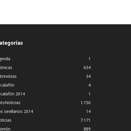
ategorías
genda
1
ónicas
634
trevistas
34
calafón
4
scalafón 2014
1
toNoticias
1.150
s sevillanos 2014
14
ticias
7.171
pinión
889