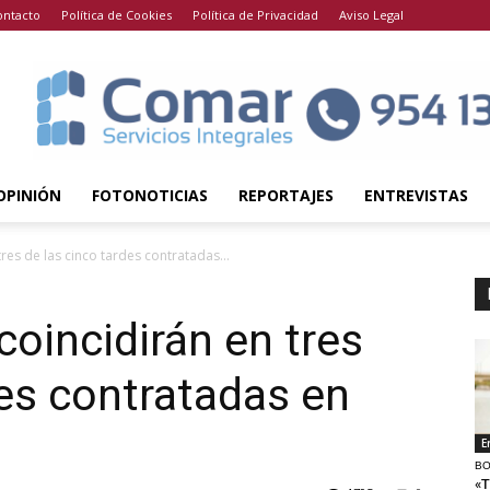
ontacto
Política de Cookies
Política de Privacidad
Aviso Legal
OPINIÓN
FOTONOTICIAS
REPORTAJES
ENTREVISTAS
tres de las cinco tardes contratadas...
coincidirán en tres
des contratadas en
E
BO
«T