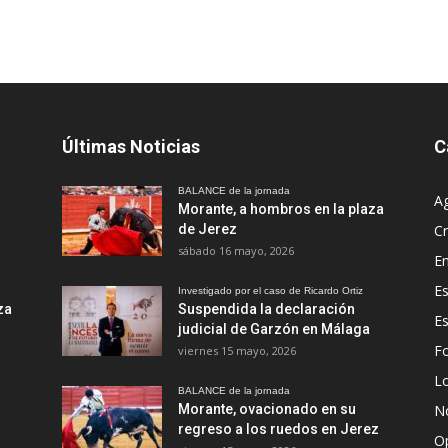
Últimas Noticias
C
BALANCE de la jornada
A
Morante, a hombros en la plaza
de Jerez
Cr
sábado 16 mayo, 2026
En
Es
Investigado por el caso de Ricardo Ortiz
za
Suspendida la declaración
E
judicial de Garzón en Málaga
Fo
viernes 15 mayo, 2026
Lo
BALANCE de la jornada
Morante, ovacionado en su
No
regreso a los ruedos en Jerez
O