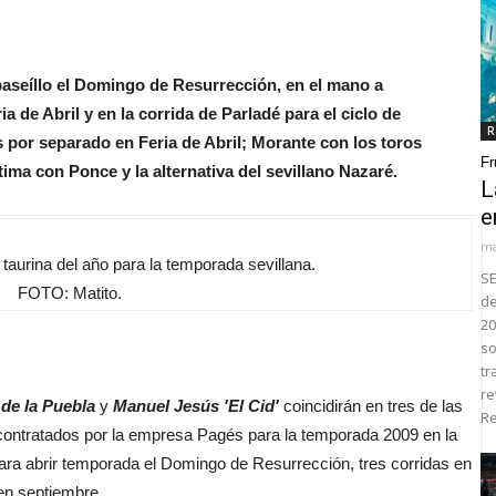
 paseíllo el Domingo de Resurrección, en el mano a
a de Abril y en la corrida de Parladé para el ciclo de
R
 por separado en Feria de Abril; Morante con los toros
Fr
ima con Ponce y la alternativa del sevillano Nazaré.
L
e
ma
 taurina del año para la temporada sevillana.
SE
FOTO: Matito.
de
20
so
tr
re
de la Puebla
y
Manuel Jesús 'El Cid'
coincidirán en tres de las
Re
 contratados por la empresa Pagés para la temporada 2009 en la
ra abrir temporada el Domingo de Resurrección, tres corridas en
 en septiembre.