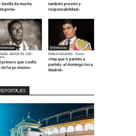
 Sevilla da mucha
también presión y
tegoría»
responsabilidad»
ntrevistas
Entrevistas
NUEL JESÚS 'EL CID' -
PABLO AGUADO - Torero
rero
«Hay que ir partido a
l primero que confió
partido: el domingo toca
 mí fui yo mismo»
Madrid»
REPORTAJES